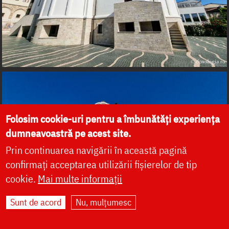
Folosim cookie-uri pentru a îmbunătăți experiența
dumneavoastră pe acest site.
Prin continuarea navigării în această pagină
confirmați acceptarea utilizării fișierelor de tip
cookie.
Mai multe informații
Sunt de acord
Nu, mulțumesc