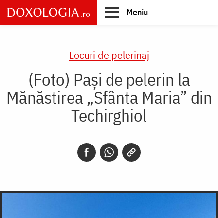
Skip
Meniu
to
main
Main
content
navigation
Locuri de pelerinaj
(Foto) Pași de pelerin la
Mănăstirea „Sfânta Maria” din
Techirghiol