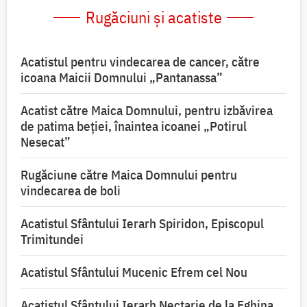
Rugăciuni și acatiste
Acatistul pentru vindecarea de cancer, către
icoana Maicii Domnului „Pantanassa”
Acatist către Maica Domnului, pentru izbăvirea
de patima beției, înaintea icoanei „Potirul
Nesecat”
Rugăciune către Maica Domnului pentru
vindecarea de boli
Acatistul Sfântului Ierarh Spiridon, Episcopul
Trimitundei
Acatistul Sfântului Mucenic Efrem cel Nou
Acatistul Sfântului Ierarh Nectarie de la Eghina