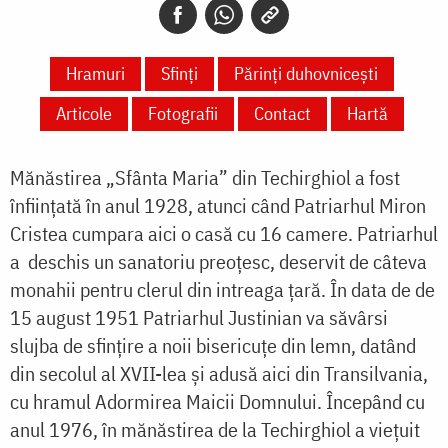
Hramuri
Sfinți
Părinți duhovnicești
Articole
Fotografii
Contact
Hartă
Mănăstirea „Sfânta Maria” din Techirghiol a fost
înființată în anul 1928, atunci când Patriarhul Miron
Cristea cumpara aici o casă cu 16 camere. Patriarhul
a deschis un sanatoriu preoțesc, deservit de câteva
monahii pentru clerul din intreaga țară. În data de de
15 august 1951 Patriarhul Justinian va săvârsi
slujba de sfințire a noii bisericuțe din lemn, datând
din secolul al XVII-lea și adusă aici din Transilvania,
cu hramul Adormirea Maicii Domnului. Începând cu
anul 1976, în mănăstirea de la Techirghiol a viețuit