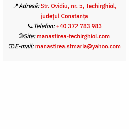
📍
Adresă:
Str. Ovidiu, nr. 5, Techirghiol,
județul Constanța
📞
Telefon:
+40 372 783 983
🌐
Site:
manastirea-techirghiol.com
📧
E-mail:
manastirea.sfmaria@yahoo.com