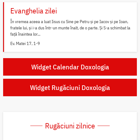
Evanghelia zilei
În vremea aceea a luat Iisus cu Sine pe Petru și pe Iacov și pe Ioan,
fratele lui, și i-a dus într-un munte înalt, de o parte. Și S-a schimbat la
față înaintea lor...
Ev. Matei 17, 1-9
Widget Calendar Doxologia
Widget Rugăciuni Doxologia
Rugăciuni zilnice