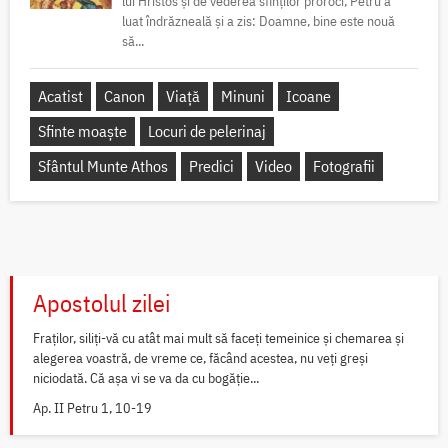
lui Hristos și de vederea sfinților proroci, Petru a
luat îndrăzneală și a zis: Doamne, bine este nouă
să...
Acatist
Canon
Viață
Minuni
Icoane
Sfinte moaște
Locuri de pelerinaj
Sfântul Munte Athos
Predici
Video
Fotografii
Apostolul zilei
Fraților, siliți-vă cu atât mai mult să faceți temeinice și chemarea și
alegerea voastră, de vreme ce, făcând acestea, nu veți greși
niciodată. Că așa vi se va da cu bogăție...
Ap. II Petru 1, 10-19