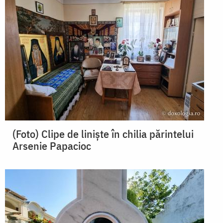
(Foto) Clipe de liniște în chilia părintelui
Arsenie Papacioc