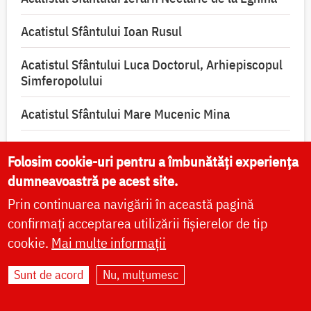
Acatistul Sfântului Ioan Rusul
Acatistul Sfântului Luca Doctorul, Arhiepiscopul
Simferopolului
Acatistul Sfântului Mare Mucenic Mina
Acatistul Sfântului Sfințit Mucenic Ciprian,
Folosim cookie-uri pentru a îmbunătăți experiența
izbăvitorul de vrăji, blesteme și de toată lucrarea
diavolească
dumneavoastră pe acest site.
Prin continuarea navigării în această pagină
confirmați acceptarea utilizării fișierelor de tip
cookie.
Mai multe informații
Sunt de acord
Nu, mulțumesc
LOCURI DE PELERINAJ