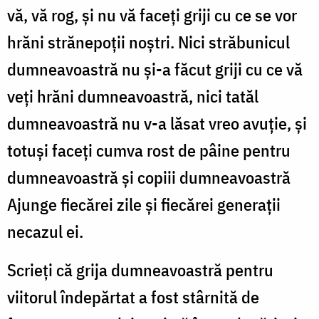
vă, vă rog, şi nu vă faceţi griji cu ce se vor
hrăni strănepoţii noştri. Nici străbunicul
dumneavoastră nu şi-a făcut griji cu ce vă
veţi hrăni dumneavoastră, nici tatăl
dumneavoastră nu v-a lăsat vreo avuţie, şi
totuşi faceţi cumva rost de pâine pentru
dumneavoastră şi copiii dumneavoastră
Ajunge fiecărei zile şi fiecărei generaţii
necazul ei.
Scrieţi că grija dumneavoastră pentru
viitorul îndepărtat a fost stârnită de