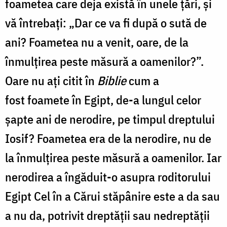
foametea care deja există în unele ţări, şi
vă întrebaţi: „Dar ce va fi după o sută de
ani? Foametea nu a venit, oare, de la
înmulţirea peste măsură a oamenilor?”.
Oare nu aţi citit în
Biblie
cum a
fost foamete în Egipt, de-a lungul celor
şapte ani de nerodire, pe timpul dreptului
Iosif? Foametea era de la nerodire, nu de
la înmulţirea peste măsură a oamenilor. Iar
nerodirea a îngăduit-o asupra roditorului
Egipt Cel în a Cărui stăpânire este a da sau
a nu da, potrivit dreptăţii sau nedreptăţii