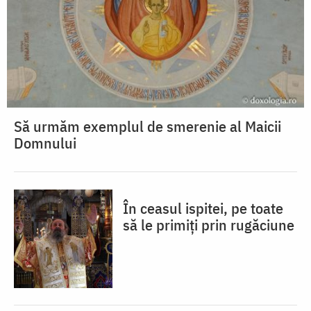
Să urmăm exemplul de smerenie al Maicii
Domnului
În ceasul ispitei, pe toate
să le primiți prin rugăciune