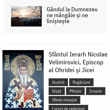
Gândul la Dumnezeu
ne mângâie și ne
liniștește
Sfântul Ierarh Nicolae
Velimirovici, Episcop
al Ohridei și Jicei
Acatist
Rugăciuni
Viață
Minuni
Icoane
Sfinte moaște
Locuri de pelerinaj