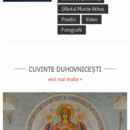
Sfântul Munte Athos
Predici
Video
Fotografii
CUVINTE DUHOVNICEȘTI
vezi mai multe »