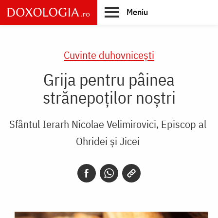
Skip
Meniu
to
main
Main
content
navigation
Cuvinte duhovnicești
Grija pentru pâinea
strănepoților noștri
Sfântul Ierarh Nicolae Velimirovici, Episcop al
Ohridei și Jicei