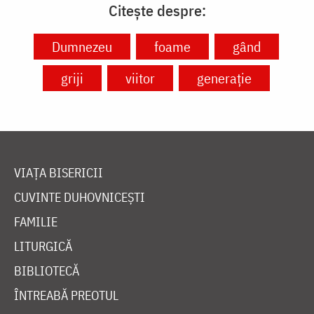
Citește despre:
Dumnezeu
foame
gând
griji
viitor
generație
VIAȚA BISERICII
CUVINTE DUHOVNICEȘTI
FAMILIE
LITURGICĂ
BIBLIOTECĂ
ÎNTREABĂ PREOTUL