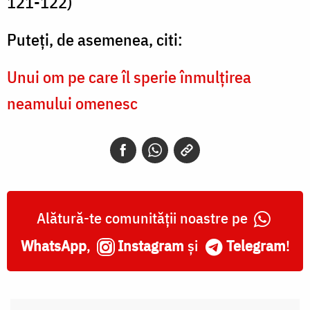
121-122)
Puteți, de asemenea, citi:
Unui om pe care îl sperie înmulțirea
neamului omenesc
Alătură-te comunității noastre pe
WhatsApp
,
Instagram
și
Telegram
!