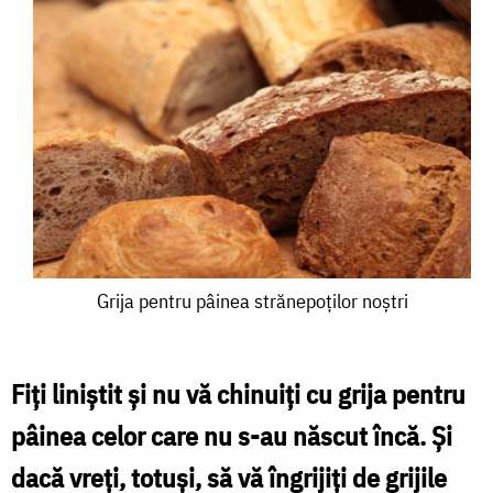
Grija
Grija pentru pâinea strănepoților noștri
pentru
pâinea
Fiţi liniştit şi nu vă chinuiţi cu grija pentru
strănepoților
pâinea celor care nu s-au născut încă. Şi
noștri
dacă vreţi, totuşi, să vă îngrijiţi de grijile