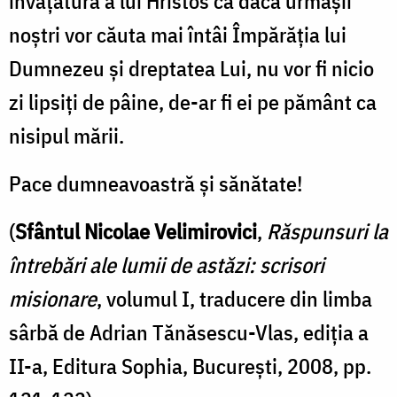
învăţătură a lui Hristos că dacă urmaşii
noştri vor căuta mai întâi Împărăţia lui
Dumnezeu şi dreptatea Lui, nu vor fi nicio
zi lipsiţi de pâine, de-ar fi ei pe pământ ca
nisipul mării.
Pace dumneavoastră şi sănătate!
(
Sfântul Nicolae Velimirovici
,
Răspunsuri la
întrebări ale lumii de astăzi: scrisori
misionare
, volumul I, traducere din limba
sârbă de Adrian Tănăsescu-Vlas, ediția a
II-a, Editura Sophia, București, 2008, pp.