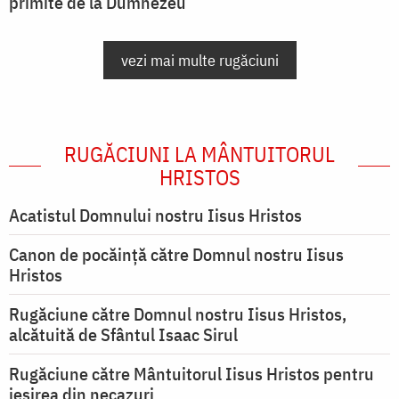
primite de la Dumnezeu
vezi mai multe rugăciuni
RUGĂCIUNI LA MÂNTUITORUL
HRISTOS
Acatistul Domnului nostru Iisus Hristos
Canon de pocăință către Domnul nostru Iisus
Hristos
Rugăciune către Domnul nostru Iisus Hristos,
alcătuită de Sfântul Isaac Sirul
Rugăciune către Mântuitorul Iisus Hristos pentru
ieşirea din necazuri