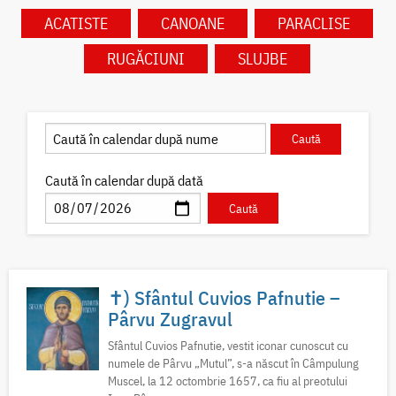
ACATISTE
CANOANE
PARACLISE
RUGĂCIUNI
SLUJBE
Caută în calendar după dată
✝) Sfântul Cuvios Pafnutie –
Pârvu Zugravul
Sfântul Cuvios Pafnutie, vestit iconar cunoscut cu
numele de Pârvu „Mutul”, s-a născut în Câmpulung
Muscel, la 12 octombrie 1657, ca fiu al preotului