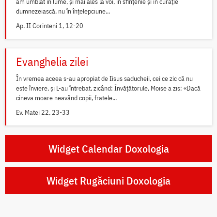
am umblat în lume, și mai ales la voi, în sfințenie și în curăție
dumnezeiască, nu în înțelepciune...
Ap. II Corinteni 1, 12-20
Evanghelia zilei
În vremea aceea s-au apropiat de Iisus saducheii, cei ce zic că nu
este înviere, și L-au întrebat, zicând: Învățătorule, Moise a zis: «Dacă
cineva moare neavând copii, fratele...
Ev. Matei 22, 23-33
Widget Calendar Doxologia
Widget Rugăciuni Doxologia