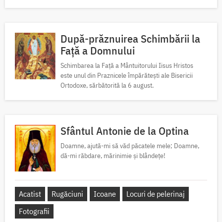
După-prăznuirea Schimbării la
Față a Domnului
Schimbarea la Față a Mântuitorului Iisus Hristos
este unul din Praznicele împărătești ale Bisericii
Ortodoxe, sărbătorită la 6 august.
Sfântul Antonie de la Optina
Doamne, ajută-mi să văd păcatele mele; Doamne,
dă-mi răbdare, mărinimie şi blândeţe!
Acatist
Rugăciuni
Icoane
Locuri de pelerinaj
Fotografii