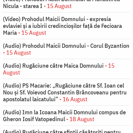
Nicula - starea I
- 15 August
(Video) Prohodul Maicii Domnului - expresia
evlaviei și a iubirii credincioșilor față de Fecioara
Maria
- 15 August
(Audio) Prohodul Maicii Domnului - Corul Byzantion
- 15 August
(Audio) Rugăciune către Maica Domnului
- 15
August
(Audio) PS Macarie: „Rugăciune către Sf. Ioan cel
Nou și Sf. Voievod Constantin Brâncoveanu pentru
apostolatul laicatului”
- 16 August
(Audio) Imn la Icoana Maicii Domnului compus de
Gheron Iosif Vatopedinul
- 18 August
(Audio) Rugăciune către sfinții căsătoriți pentru