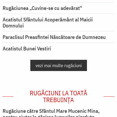
Rugăciunea „Cuvine-se cu adevărat"
Acatistul Sfântului Acoperământ al Maicii
Domnului
Paraclisul Preasfintei Născătoare de Dumnezeu
Acatistul Bunei Vestiri
vezi mai multe rugăciuni
RUGĂCIUNI LA TOATĂ
TREBUINȚA
Rugăciune către Sfântul Mare Mucenic Mina,
pentru ajutor la găsirea lucrurilor pierdute