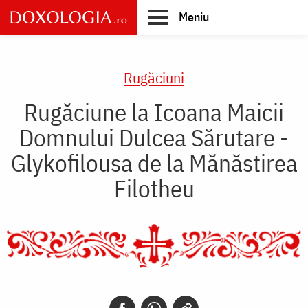
Skip
Meniu
to
main
Main
content
navigation
Rugăciuni
Rugăciune la Icoana Maicii
Domnului Dulcea Sărutare -
Glykofilousa de la Mănăstirea
Filotheu