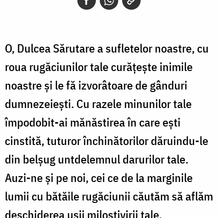
O, Dulcea Sărutare a sufletelor noastre, cu
roua rugăciunilor tale curăţeşte inimile
noastre şi le fă izvorâtoare de gânduri
dumnezeieşti. Cu razele minunilor tale
împodobit-ai mănăstirea în care eşti
cinstită, tuturor închinătorilor dăruindu-le
din belşug untdelemnul darurilor tale.
Auzi-ne şi pe noi, cei ce de la marginile
lumii cu bătăile rugăciunii căutăm să aflăm
deschiderea uşii milostivirii tale.