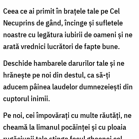
Ceea ce ai primit în braţele tale pe Cel
Necuprins de gând, încinge şi sufletele
noastre cu legătura iubirii de oameni şi ne
arată vrednici lucrători de fapte bune.
Deschide hambarele darurilor tale şi ne
hrăneşte pe noi din destul, ca să-ți
aducem pâinea laudelor dumnezeieşti din
cuptorul inimii.
Pe noi, cei împovăraţi cu multe răutăţi, ne
cheamă la limanul pocăinţei şi cu ploaia
rugăciunii tale stinge focul gheenei cel