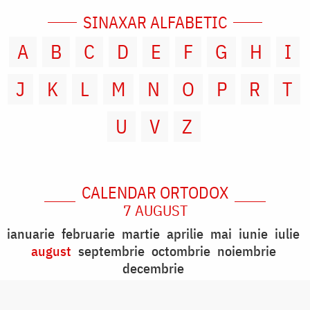
SINAXAR ALFABETIC
A
B
C
D
E
F
G
H
I
J
K
L
M
N
O
P
R
T
U
V
Z
CALENDAR ORTODOX
7 AUGUST
ianuarie
februarie
martie
aprilie
mai
iunie
iulie
august
septembrie
octombrie
noiembrie
decembrie