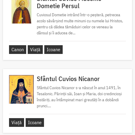
Dometie Persul
Cuviosul Dometie intrând într-o peșteră, petrecea
acolo săvârșind multe minuni cu numele lui Hristos,
pentru că dădea tămăduiri celor ce veneau la
dânsul și îi aducea de...
Canon
Viață
Icoane
Sfântul Cuvios Nicanor
Sfântul Cuvios Nicanor s-a născut în anul 1491, în
Tesalonic. Părinții săi, Ioan și Maria, doi credincioși
înstăriți, au întâmpinat mari greutăți în a dobândi
prunci....
Viață
Icoane