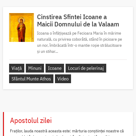
Cinstirea Sfintei Icoane a
Maicii Domnului de la Valaam
Icoana o înfățișează pe Fecioara Maria în mărime
naturală, cu privirea coborâtă, stând în picioare pe
un nor, îmbrăcată într-o mantie roșie strălucitoare
și un stihar...
Viață
Minuni
Icoane
Locuri de pelerinaj
Sfântul Munte Athos
Video
Apostolul zilei
Fraților, lauda noastră aceasta este: mărturia conștiinței noastre că