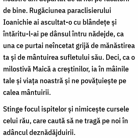
de bine. Rugăciunea paraclisierului
Ioanichie ai ascultat-o cu blândeţe şi
întăritu-l-ai pe dânsul întru nădejde, ca
una ce purtai neîncetat grijă de mănăstirea
ta şi de mântuirea sufletului său. Deci, ca o
milostivă Maică a creştinilor, ia în mâinile
tale şi viaţa noastră şi ne povăţuieşte pe
calea mântuirii.
Stinge focul ispitelor şi nimiceşte cursele
celui rău, care caută să ne tragă pe noi în
adâncul deznădăjduirii.