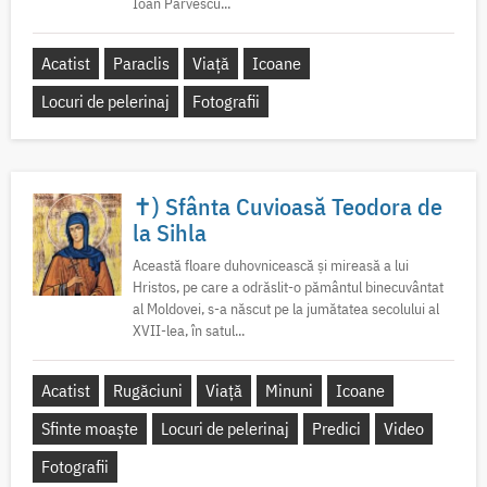
Ioan Pârvescu...
Acatist
Paraclis
Viață
Icoane
Locuri de pelerinaj
Fotografii
✝) Sfânta Cuvioasă Teodora de
la Sihla
Această floare duhovnicească și mireasă a lui
Hristos, pe care a odrăslit-o pământul binecuvântat
al Moldovei, s-a născut pe la jumătatea secolului al
XVII-lea, în satul...
Acatist
Rugăciuni
Viață
Minuni
Icoane
Sfinte moaște
Locuri de pelerinaj
Predici
Video
Fotografii