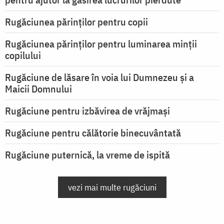
Rugăciunea părinților pentru copii
Rugăciunea părinților pentru luminarea minţii
copilului
Rugăciune de lăsare în voia lui Dumnezeu şi a
Maicii Domnului
Rugăciune pentru izbăvirea de vrăjmași
Rugăciune pentru călătorie binecuvântată
Rugăciune puternică, la vreme de ispită
vezi mai multe rugăciuni