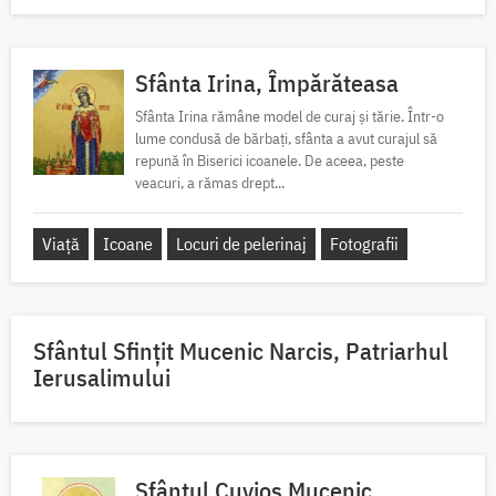
Sfânta Irina, Împărăteasa
Sfânta Irina rămâne model de curaj și tărie. Într-o
lume condusă de bărbați, sfânta a avut curajul să
repună în Biserici icoanele. De aceea, peste
veacuri, a rămas drept...
Viață
Icoane
Locuri de pelerinaj
Fotografii
Sfântul Sfinţit Mucenic Narcis, Patriarhul
Ierusalimului
Sfântul Cuvios Mucenic