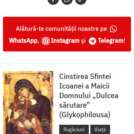
Alătură-te comunității noastre pe
WhatsApp
,
Instagram
și
Telegram
!
Cinstirea Sfintei
Icoanei a Maicii
Domnului „Dulcea
sărutare”
(Glykophilousa)
Rugăciuni
Viață