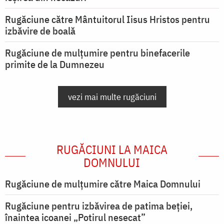
Rugăciune către Mântuitorul Iisus Hristos pentru
izbăvire de boală
Rugăciune de mulțumire pentru binefacerile
primite de la Dumnezeu
vezi mai multe rugăciuni
RUGĂCIUNI LA MAICA
DOMNULUI
Rugăciune de mulţumire către Maica Domnului
Rugăciune pentru izbăvirea de patima beției,
înaintea icoanei „Potirul nesecat”