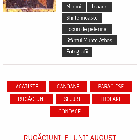
Minuni
Icoane
Sfinte moaște
Locuri de pelerinaj
Sfântul Munte Athos
Fotografii
ACATISTE
CANOANE
PARACLISE
RUGĂCIUNI
SLUJBE
TROPARE
CONDACE
RUGĂCIUNILE LUNII AUGUST