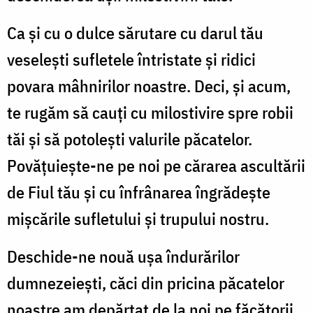
Ca şi cu o dulce sărutare cu darul tău
veseleşti sufletele întristate şi ridici
povara mâhnirilor noastre. Deci, şi acum,
te rugăm să cauţi cu milostivire spre robii
tăi şi să potoleşti valurile păcatelor.
Povăţuieşte-ne pe noi pe cărarea ascultării
de Fiul tău şi cu înfrânarea îngrădeşte
mişcările sufletului şi trupului nostru.
Deschide-ne nouă uşa îndurărilor
dumnezeieşti, căci din pricina păcatelor
noastre am depărtat de la noi pe făcătorii