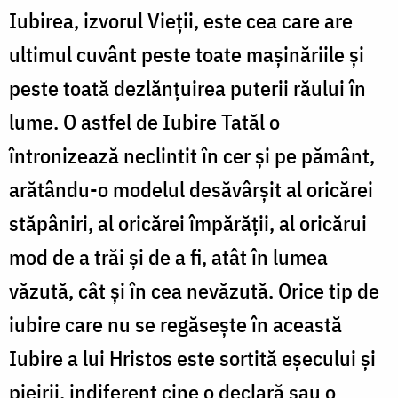
Iubirea, izvorul Vieții, este cea care are
ultimul cuvânt peste toate mașinăriile și
peste toată dezlănțuirea puterii răului în
lume. O astfel de Iubire Tatăl o
întronizează neclintit în cer și pe pământ,
arătându-o modelul desăvârșit al oricărei
stăpâniri, al oricărei împărății, al oricărui
mod de a trăi și de a fi, atât în lumea
văzută, cât și în cea nevăzută. Orice tip de
iubire care nu se regăsește în această
Iubire a lui Hristos este sortită eșecului și
pieirii, indiferent cine o declară sau o