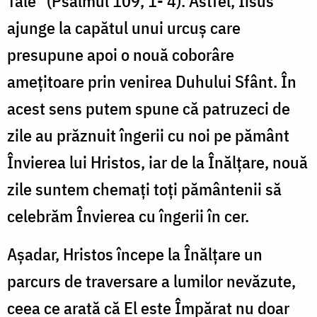
Tale” (Psalmul 109, 1- 4). Astfel, Iisus
ajunge la capătul unui urcuș care
presupune apoi o nouă coborâre
amețitoare prin venirea Duhului Sfânt. În
acest sens putem spune că patruzeci de
zile au prăznuit îngerii cu noi pe pământ
Învierea lui Hristos, iar de la Înălțare, nouă
zile suntem chemați toți pământenii să
celebrăm Învierea cu îngerii în cer.
Așadar, Hristos începe la Înălțare un
parcurs de traversare a lumilor nevăzute,
ceea ce arată că El este Împărat nu doar