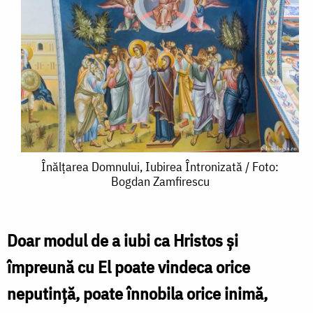
Înălțarea
Înălțarea Domnului, Iubirea Întronizată / Foto:
Bogdan Zamfirescu
Domnului,
Iubirea
Întronizată
Doar modul de a iubi ca Hristos și
/
împreună cu El poate vindeca orice
Foto:
neputință, poate înnobila orice inimă,
Bogdan