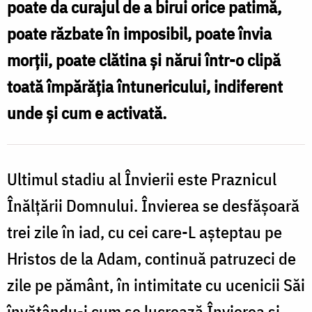
poate da curajul de a birui orice patimă,
Zamfirescu
poate răzbate în imposibil, poate învia
morții, poate clătina și nărui într-o clipă
toată împărăția întunericului, indiferent
unde și cum e activată.
Ultimul stadiu al Învierii este Praznicul
Înălțării Domnului. Învierea se desfășoară
trei zile în iad, cu cei care-L așteptau pe
Hristos de la Adam, continuă patruzeci de
zile pe pământ, în intimitate cu ucenicii Săi
învățându-i cum se lucrează Învierea și