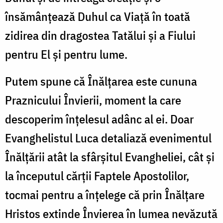
însămânțează Duhul ca Viață în toată
zidirea din dragostea Tatălui și a Fiului
pentru El și pentru lume.
Putem spune că Înălțarea este cununa
Praznicului Învierii, moment la care
descoperim înțelesul adânc al ei. Doar
Evanghelistul Luca detaliază evenimentul
Înălțării atât la sfârșitul Evangheliei, cât și
la începutul cărții Faptele Apostolilor,
tocmai pentru a înțelege că prin Înălțare
Hristos extinde Învierea în lumea nevăzută