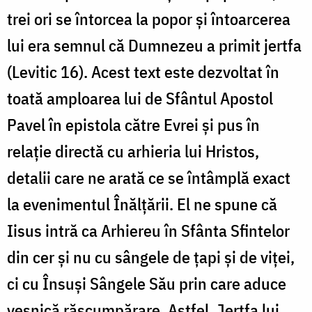
trei ori se întorcea la popor și întoarcerea
lui era semnul că Dumnezeu a primit jertfa
(Levitic 16). Acest text este dezvoltat în
toată amploarea lui de Sfântul Apostol
Pavel în epistola către Evrei și pus în
relație directă cu arhieria lui Hristos,
detalii care ne arată ce se întâmplă exact
la evenimentul Înălțării. El ne spune că
Iisus intră ca Arhiereu în Sfânta Sfintelor
din cer și nu cu sângele de țapi și de viței,
ci cu Însuși Sângele Său prin care aduce
veșnică răscumpărare. Astfel, Jertfa lui