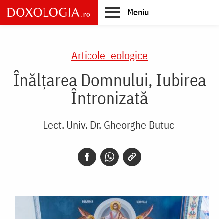
Skip
Meniu
to
main
Main
content
navigation
Articole teologice
Înălțarea Domnului, Iubirea
Întronizată
Lect. Univ. Dr. Gheorghe Butuc