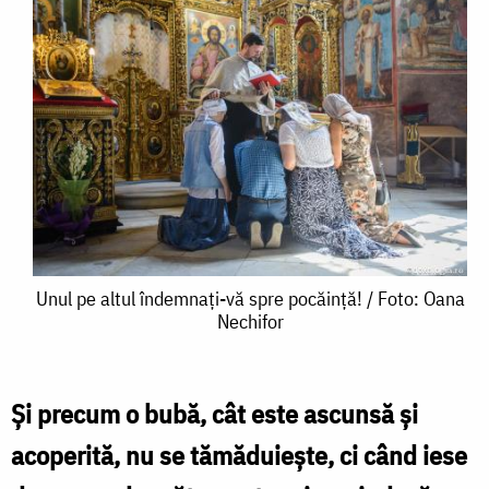
Unul
Unul pe altul îndemnați-vă spre pocăință! / Foto: Oana
Nechifor
pe
altul
îndemnați-
Și precum o bubă, cât este ascunsă și
vă
acoperită, nu se tămăduiește, ci când iese
spre