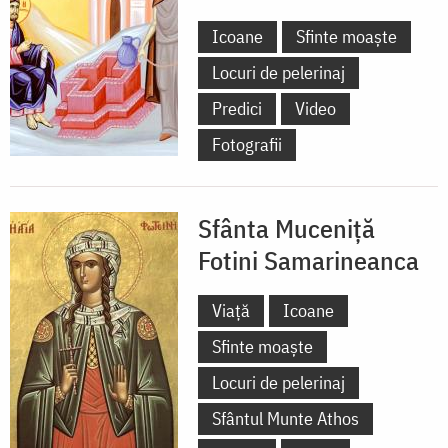
Icoane
Sfinte moaște
Locuri de pelerinaj
Predici
Video
Fotografii
Sfânta Muceniță
Fotini Samarineanca
Viață
Icoane
Sfinte moaște
Locuri de pelerinaj
Sfântul Munte Athos