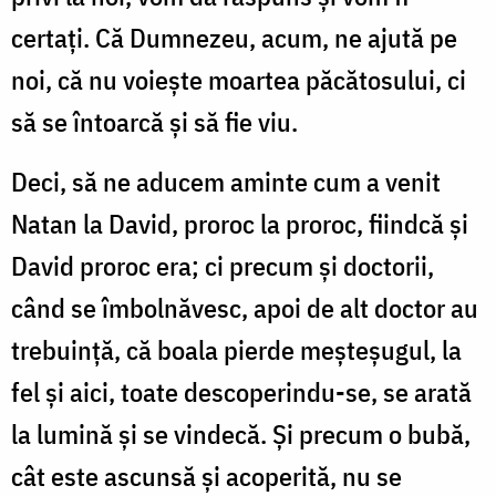
certaţi. Că Dumnezeu, acum, ne ajută pe
noi, că nu voieşte moartea păcătosului, ci
să se întoarcă şi să fie viu.
Deci, să ne aducem aminte cum a venit
Natan la David, proroc la proroc, fiindcă şi
David proroc era; ci precum şi doctorii,
când se îmbolnăvesc, apoi de alt doctor au
trebuinţă, că boala pierde meşteşugul, la
fel şi aici, toate descoperindu-se, se arată
la lumină şi se vindecă. Şi precum o bubă,
cât este ascunsă şi acoperită, nu se