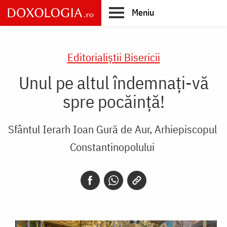
Skip
Meniu
to
main
Main
content
navigation
Editorialiștii Bisericii
Unul pe altul îndemnați-vă
spre pocăință!
Sfântul Ierarh Ioan Gură de Aur, Arhiepiscopul
Constantinopolului