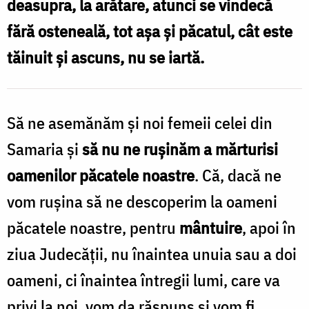
deasupra, la arătare, atunci se vindecă
pocăință!
fără osteneală, tot așa și păcatul, cât este
/
tăinuit și ascuns, nu se iartă.
Foto:
Oana
Nechifor
Să ne asemănăm şi noi femeii celei din
Samaria şi
să nu ne ruşinăm a mărturisi
oamenilor păcatele noastre
. Că, dacă ne
vom ruşina să ne descoperim la oameni
păcatele noastre, pentru
mântuire
, apoi în
ziua Judecăţii, nu înaintea unuia sau a doi
oameni, ci înaintea întregii lumi, care va
privi la noi, vom da răspuns şi vom fi