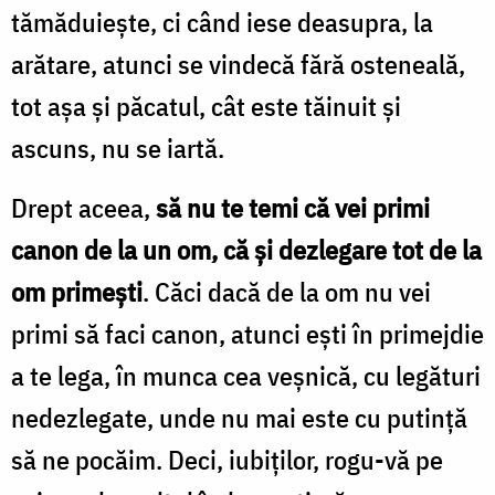
tămăduieşte, ci când iese deasupra, la
arătare, atunci se vindecă fără osteneală,
tot aşa şi păcatul, cât este tăinuit şi
ascuns, nu se iartă.
Drept aceea,
să nu te temi că vei primi
canon de la un om, că şi dezlegare tot de la
om primeşti
. Căci dacă de la om nu vei
primi să faci canon, atunci eşti în primejdie
a te lega, în munca cea veşnică, cu legături
nedezlegate, unde nu mai este cu putinţă
să ne pocăim. Deci, iubiţilor, rogu-vă pe