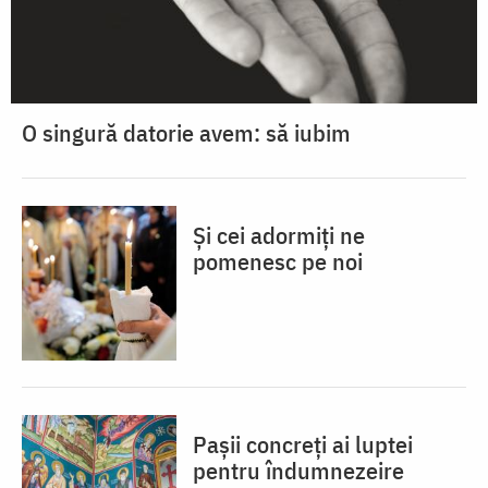
O singură datorie avem: să iubim
Și cei adormiți ne
pomenesc pe noi
Pașii concreți ai luptei
pentru îndumnezeire