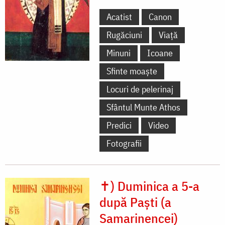
Acatist
Canon
Rugăciuni
Viață
Minuni
Icoane
Sfinte moaște
Locuri de pelerinaj
Sfântul Munte Athos
Predici
Video
Fotografii
✝) Duminica a 5-a
după Paști (a
Samarinencei)