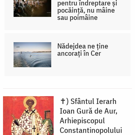
pentru îndreptare și
pocăință, nu mâine
sau poimâine
Nădejdea ne ține
ancorați în Cer
✝) Sfântul Ierarh
Ioan Gură de Aur,
Arhiepiscopul
Constantinopolului