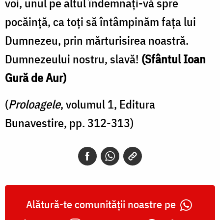
voi, unul pe altul îndemnaţi-vă spre
pocăinţă, ca toţi să întâmpinăm faţa lui
Dumnezeu, prin mărturisirea noastră.
Dumnezeului nostru, slavă!
(Sfântul Ioan
Gură de Aur)
(
Proloagele
, volumul 1, Editura
Bunavestire, pp. 312-313)
Alătură-te comunității noastre pe