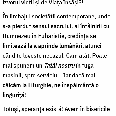
izvorul vieții și de Viața însăși?!...
În limbajul societății contemporane, unde
s-a pierdut sensul sacrului, al întâlnirii cu
Dumnezeu în Euharistie, credința se
limitează la a aprinde lumânări, atunci
când te lovește necazul. Cam atât. Poate
mai spunem un
Tatăl nostru
în fuga
mașinii, spre serviciu… Iar dacă mai
călcăm la Liturghie, ne înspăimântă o
linguriță!
Totuși, speranța există! Avem în bisericile