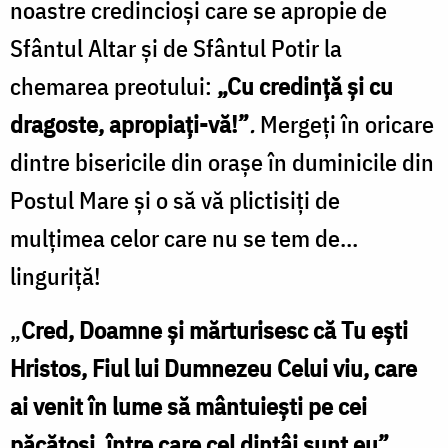
noastre credincioși care se apropie de
Sfântul Altar și de Sfântul Potir la
chemarea preotului:
„Cu credință și cu
dragoste, apropiați-vă!”
.
Mergeți în oricare
dintre bisericile din orașe în duminicile din
Postul Mare și o să vă plictisiți de
mulțimea celor care nu se tem de…
linguriță!
„
Cred, Doamne şi mărturisesc că Tu eşti
Hristos, Fiul lui Dumnezeu Celui viu, care
ai venit în lume să mântuieşti pe cei
păcătoşi, între care cel dintâi sunt eu”.