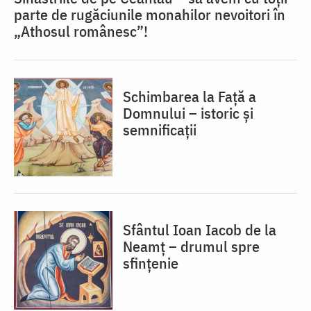
parte de rugăciunile monahilor nevoitori în
„Athosul românesc”!
Schimbarea la Față a
Domnului – istoric și
semnificații
Sfântul Ioan Iacob de la
Neamț – drumul spre
sfințenie