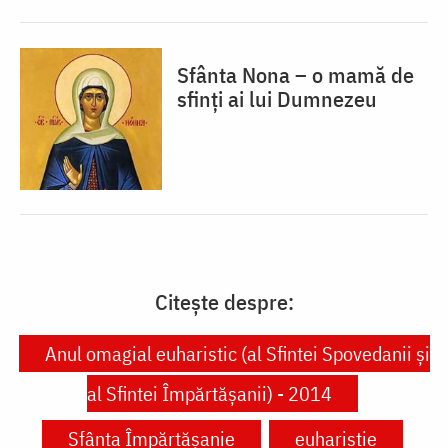
Sfânta Nona – o mamă de
sfinți ai lui Dumnezeu
Citește despre:
Anul omagial euharistic (al Sfintei Spovedanii şi
al Sfintei Împărtăşanii) - 2014
Sfânta Împărtășanie
euharistie