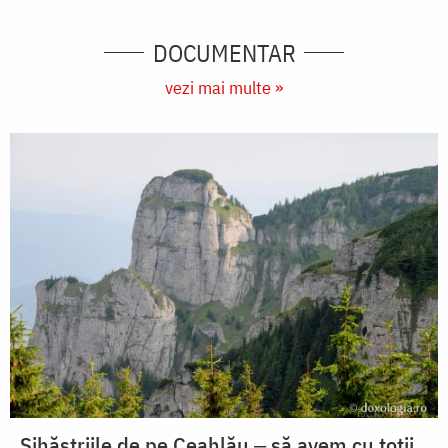
DOCUMENTAR
vezi mai multe »
Sihăstriile de pe Ceahlău ‒ să avem cu toții