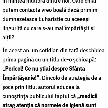
în mintea multora dintre noi. Oare chiar
putem contacta vreo boală dacă primim
dumnezeiasca Euharistie cu aceeași
linguriță cu care s-au mai împărtășit și
alții?
În acest an, un cotidian din țară deschidea
prima pagină cu un titlu de-o șchioapă:
„Pericol! Ce nu ştiai despre Sfânta
Împărtăşanie!”
. Dincolo de strategia de a
șoca prin titlu, autorul aducea la
cunoștința publicului faptul că
„medicii
atrag atenţia că normele de igienă sunt