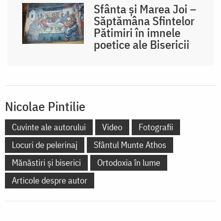
Sfânta și Marea Joi –
Săptămâna Sfintelor
Pătimiri în imnele
poetice ale Bisericii
Nicolae Pintilie
Cuvinte ale autorului
Video
Fotografii
Locuri de pelerinaj
Sfântul Munte Athos
Mănăstiri și biserici
Ortodoxia în lume
Articole despre autor