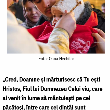
Foto:
Foto: Oana Nechifor
Oana
Nechifor
„Cred, Doamne şi mărturisesc că Tu eşti
Hristos, Fiul lui Dumnezeu Celui viu, care
ai venit în lume să mântuieşti pe cei
păcătoşi, între care cel dintâi sunt