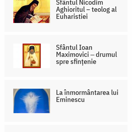
Sfântul Nicodim
Aghioritul – teolog al
Euharistiei
Sfântul Ioan
Maximovici ‒ drumul
spre sfințenie
La înmormântarea lui
Eminescu