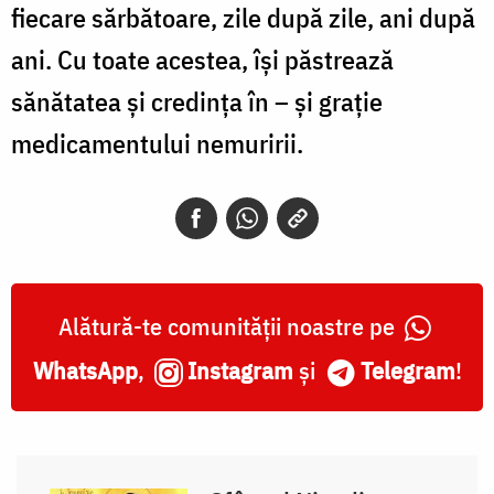
fiecare sărbătoare, zile după zile, ani după
ani. Cu toate acestea, își păstrează
sănătatea și credința în – și grație
medicamentului nemuririi.
Alătură-te comunității noastre pe
WhatsApp
,
Instagram
și
Telegram
!