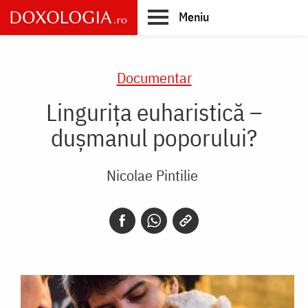
Skip
Meniu
to
main
Main
content
navigation
Documentar
Lingurița euharistică –
dușmanul poporului?
Nicolae Pintilie