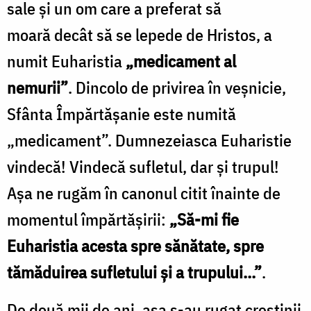
sale și un om care a preferat să
moară decât să se lepede de Hristos, a
numit Euharistia
„medicament al
nemurii”
. Dincolo de privirea în veșnicie,
Sfânta Împărtășanie este numită
„medicament”. Dumnezeiasca Euharistie
vindecă! Vindecă sufletul, dar și trupul!
Așa ne rugăm în canonul citit înainte de
momentul împărtășirii:
„Să-mi fie
Euharistia acesta spre sănătate, spre
tămăduirea sufletului şi a trupului…”
.
De două mii de ani, așa s-au rugat creștinii