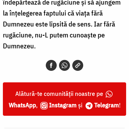
îndepărtează de rugăciune și să ajungem
la înțelegerea faptului că viața fără
Dumnezeu este lipsită de sens. Iar fără
rugăciune, nu-L putem cunoaște pe
Dumnezeu.
Alătură-te comunității noastre pe
WhatsApp
,
Instagram
și
Telegram
!