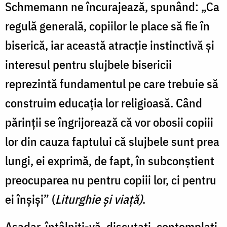
Schmemann ne încurajează, spunând: „Ca
regulă generală, copiilor le place să fie în
biserică, iar această atracție instinctivă și
interesul pentru slujbele bisericii
reprezintă fundamentul pe care trebuie să
construim educația lor religioasă. Când
părinții se îngrijorează că vor obosii copiii
lor din cauza faptului că slujbele sunt prea
lungi, ei exprimă, de fapt, în subconștient
preocuparea nu pentru copiii lor, ci pentru
ei înșiși” (
Liturghie și viață)
.
Așadar, întâlniți-vă, discutați, contemplați,