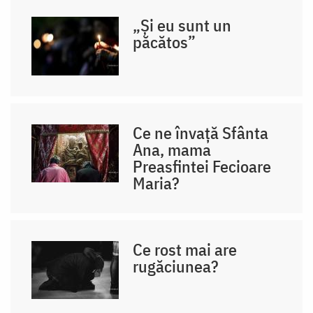
„Și eu sunt un
păcătos”
Ce ne învață Sfânta
Ana, mama
Preasfintei Fecioare
Maria?
Ce rost mai are
rugăciunea?