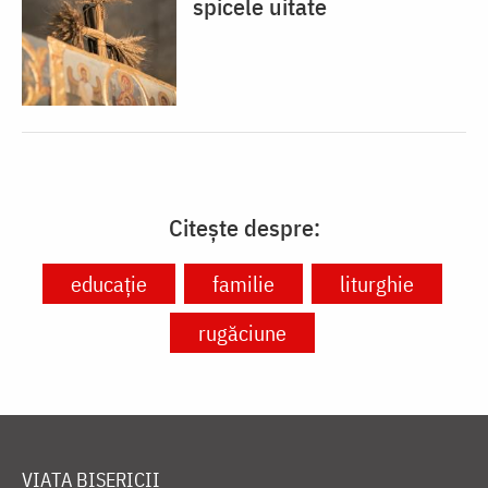
spicele uitate
Citește despre:
educație
familie
liturghie
rugăciune
VIAȚA BISERICII