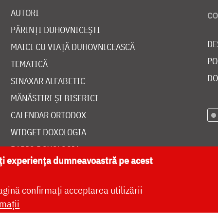
AUTORI
PĂRINȚI DUHOVNICEȘTI
DE
MAICI CU VIAȚĂ DUHOVNICEASCĂ
PO
TEMATICĂ
DO
SINAXAR ALFABETIC
MĂNĂSTIRI ȘI BISERICI
CALENDAR ORTODOX
WIDGET DOXOLOGIA
RADIO DOXOLOGIA
ăți experiența dumneavoastră pe acest
agină confirmați acceptarea utilizării
mații
at de
DOXOLOGIA MEDIA
, Arhiepiscopia Iașilor | 