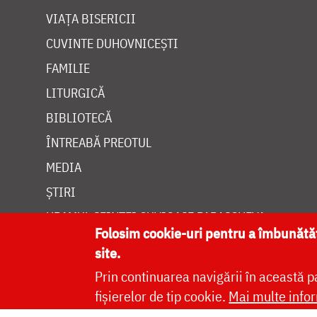
VIAȚA BISERICII
CUVINTE DUHOVNICEȘTI
FAMILIE
LITURGICĂ
BIBLIOTECĂ
ÎNTREABĂ PREOTUL
MEDIA
ȘTIRI
HRAMUL SFINTEI CUVIOASE PARASCHEVA
Folosim cookie-uri pentru a îmbunăt
site.
Prin continuarea navigării în această p
fișierelor de tip cookie.
Mai multe infor
Site dezvolt