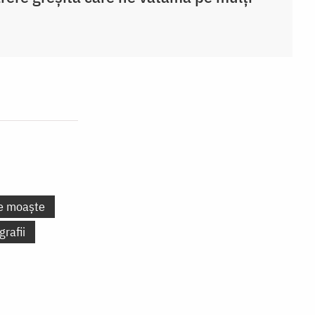
te moaște
grafii