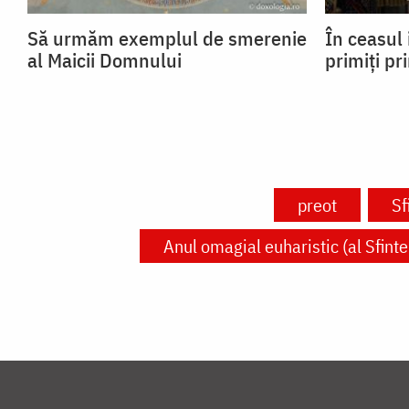
Să urmăm exemplul de smerenie
În ceasul 
al Maicii Domnului
primiți pr
preot
Sf
Anul omagial euharistic (al Sfinte