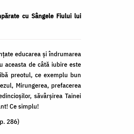
părate cu Sângele Fiului lui
dinţate educarea şi îndrumarea
u aceasta de câtă iubire este
 aibă preotul, ce exemplu bun
otezul, Mirungerea, prefacerea
dincioşilor, săvârşirea Tainei
ânt! Ce simplu!
 p. 286)