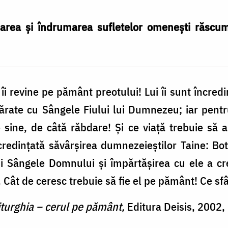
ucarea şi îndrumarea sufletelor omeneşti răscum
 îi revine pe pământ preotului! Lui îi sunt încre
rate cu Sângele Fiului lui Dumnezeu; iar pentr
 sine, de câtă răbdare! Şi ce viaţă trebuie să
ncredinţată săvârşirea dumnezeieştilor Taine: B
 şi Sângele Domnului şi împărtăşirea cu ele a cre
 Cât de ceresc trebuie să fie el pe pământ! Ce sf
iturghia – cerul pe pământ,
Editura Deisis, 2002,