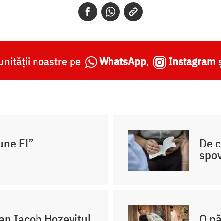
nității noastre pe
WhatsApp
,
Instagram
une El”
De c
spo
oan Iacob Hozevitul
O pă