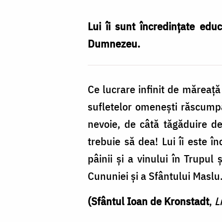
Nechifor
Lui îi sunt încredinţate ed
Dumnezeu.
Ce lucrare infinit de măreaţă
sufletelor omeneşti răscumpă
nevoie, de câtă tăgăduire de
trebuie să dea! Lui îi este î
pâinii şi a vinului în Trupul
Cununiei şi a Sfântului Maslu.
(Sfântul Ioan de Kronstadt
,
L