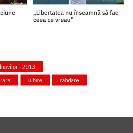
ăciune
„Libertatea nu înseamnă să fac
ceea ce vreau”
olnavilor - 2013
crare
iubire
răbdare