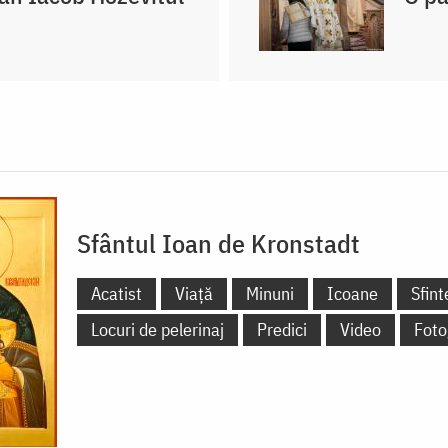
Sfântul Ioan de Kronstadt
Acatist
Viață
Minuni
Icoane
Sfin
Locuri de pelerinaj
Predici
Video
Foto