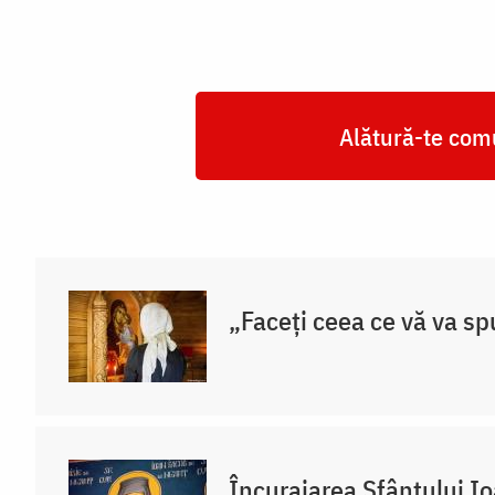
Alătură-te comu
„Faceți ceea ce vă va sp
Încurajarea Sfântului I