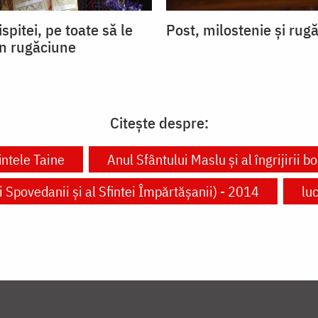
ispitei, pe toate să le
Post, milostenie și rug
in rugăciune
Citește despre:
intele Taine
Anul Sfântului Maslu și al îngrijirii b
i Spovedanii şi al Sfintei Împărtăşanii) - 2014
lu