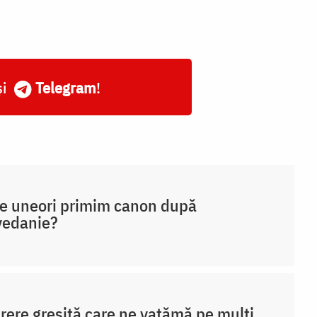
și
Telegram
!
e uneori primim canon după
vedanie?
rere greșită care ne vatămă pe mulți