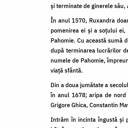
şi terminate de ginerele său
În anul 1570, Ruxandra doam
pomenirea ei şi a soţului ei
Pahomie. Cu această sumă de b
după terminarea lucrărilor de
nu­mele de Pahomie, împreună 
viaţă sfântă.
Din a doua jumătate a secolulu
în anul 1678; aripa de nord a
Grigore Ghica, Constantin Mav
Intrăm în incinta îngustă şi 