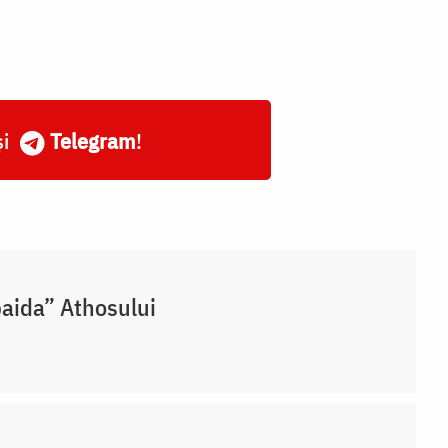
și
Telegram
!
aida” Athosului