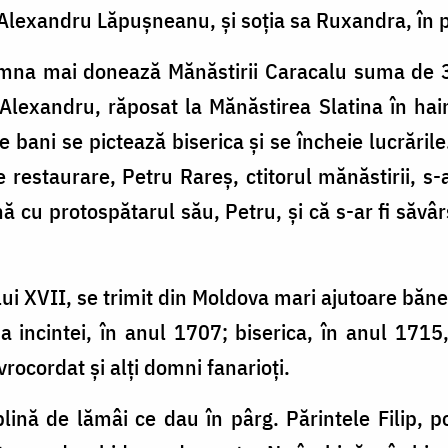
, Alexandru Lăpuşneanu, şi soţia sa Ruxandra, în
na mai donează Mănăstirii Caracalu suma de 3
, Alexandru, răposat la Mănăstirea Slatina în 
ani se pictează biserica şi se încheie lucrările
 restaurare, Petru Rareş, ctitorul mănăstirii, s-a
cu protospătarul său, Petru, şi că s-ar fi săvârş
i XVII, se trimit din Moldova mari ajutoare băneş
 incintei, în anul 1707; biserica, în anul 1715,
rocordat şi alţi domni fanarioţi.
plină de lămâi ce dau în pârg. Părintele Filip, p