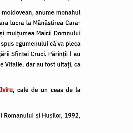
tor moldovean, anume mo­nahul
vara lucra la Mănăstirea Cara­
us şi mulţumea Maicii Domnului
t, a spus egumenului că va pleca
rii Sfintei Cruci. Părinţii l-au
 Vitalie, dar au fost uitaţi, ca
Iviru
, cale de un ceas de la
ei Romanului şi Huşilor, 1992,