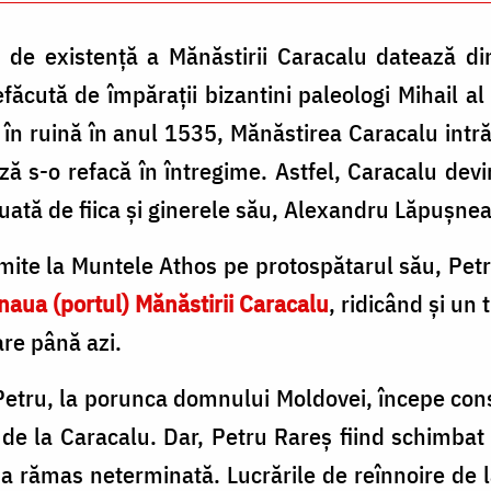
e existenţă a Mănăs­tirii Caracalu datează din
ăcută de împăraţii bizantini paleologi Mihail al 
 în ruină în anul 1535, Mănăstirea Caracalu int
ă s-o refacă în întregime. Astfel, Caracalu devi
uată de fiica şi ginerele său, Alexandru Lăpuşne
mite la Muntele Athos pe protospătarul său, Petru
naua (portul) Mănăstirii Caracalu
, ridicând şi un 
re până azi.
etru, la porunca dom­nului Moldovei, începe constr
 de la Caracalu. Dar, Petru Rareş fiind schimba
 a rămas neterminată. Lucrările de reînnoire de 