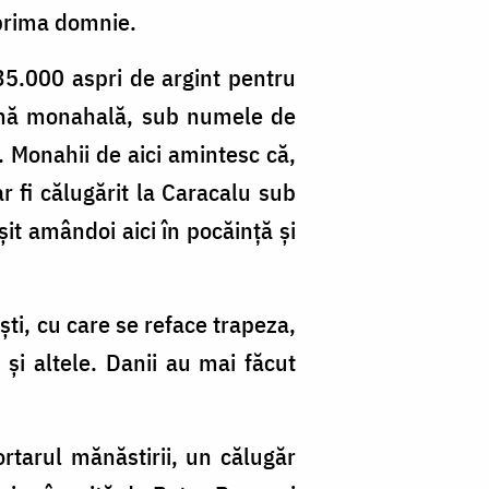
 prima domnie.
5.000 aspri de argint pentru
haină monahală, sub numele de
. Monahii de aici amintesc că,
r fi călugărit la Caracalu sub
it amândoi aici în pocăinţă şi
ti, cu care se reface trape­za,
 şi altele. Danii au mai făcut
ortarul mănăstirii, un călugăr