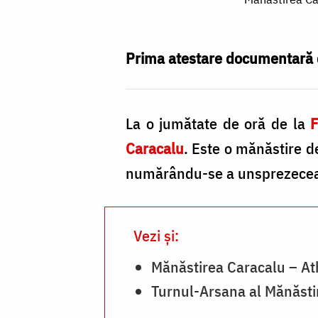
Caracalu
–
Pelerinajul
Prima atestare documentară de
părintelui
Cleopa
La o jumătate de oră de la
F
la
Caracalu
. Este o mănăstire de
Athos
numărându-se a unsprezecea c
/
Foto:
Dr
Vezi și:
Nicholas
Mănăstirea Caracalu – At
Exadaktylos
Turnul-Arsana al Mănăstir