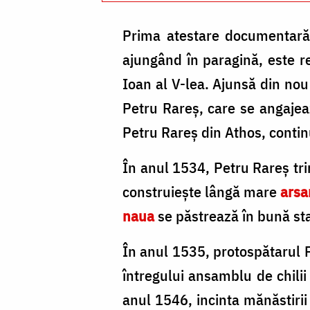
Prima atestare documentară d
ajungând în paragină, este ref
Ioan al V-lea. Ajunsă din nou
Petru Rareş, care se angajeaz
Petru Rareş din Athos, contin
În anul 1534, Petru Rareş tri
construieşte lângă mare
arsa
naua
se păstrează în bună sta
În anul 1535, protospătarul P
întregului ansamblu de chilii
anul 1546, incinta mănăstirii