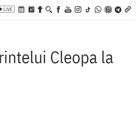
LIVE
07
intelui Cleopa la