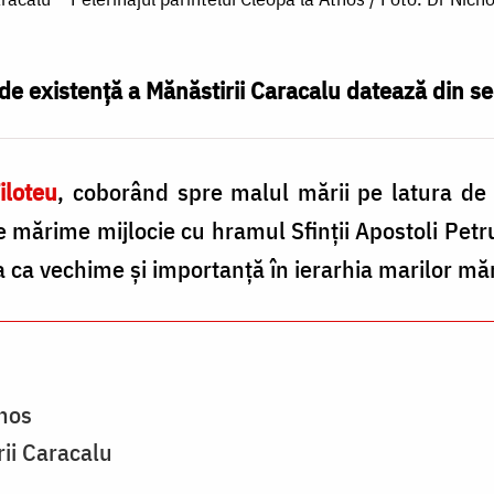
 existenţă a Mănăs­tirii Caracalu datează din se
iloteu
, coborând spre malul mării pe latura d
 mărime mijlocie cu hra­mul Sfinţii Apostoli Petru
a vechime şi importanţă în ierarhia marilor mănă
hos
ii Caracalu