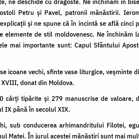
e, ne deschide cu dragoste. Ne închinăm în bise
stoli Petru şi Pavel, patronii mă­năstirii. Ier
xplicaţii şi ne spune că în incintă se află cinci p
lte elemente de stil moldovenesc. Ne închinăm 
 cele mai importante sunt: Capul Sfântului Apost
icoane vechi, sfinte vase liturgice, veşminte din 
l XVIII, donat din Moldova.
00 cărţi tipărite şi 279 manuscrise de valoare,
l IX până în secolul XIX.
 sub conducerea arhimandritului Filotei, egu
l Matei. În jurul acestei mănăstiri sunt mai multe 