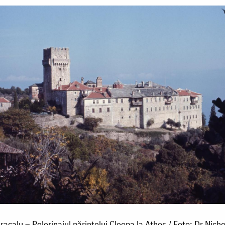
acalu – Pelerinajul părintelui Cleopa la Athos / Foto: Dr Nich