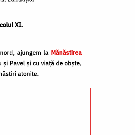
colul XI.
e nord, ajungem la
Mănăstirea
 şi Pavel şi cu viaţă de obşte,
stiri atonite.