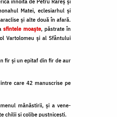
rica înnoită de Petru Rareş şi
omonahul Matei, eclesiarhul şi
araclise şi alte două în afară.
la
sfintele moaşte
, păstrate în
ol Vartolomeu şi al Sfântului
fir şi un epitaf din fir de aur
 dintre care 42 manuscrise pe
menul mănăstirii, şi a vene­
chilii şi colibe pustniceşti.