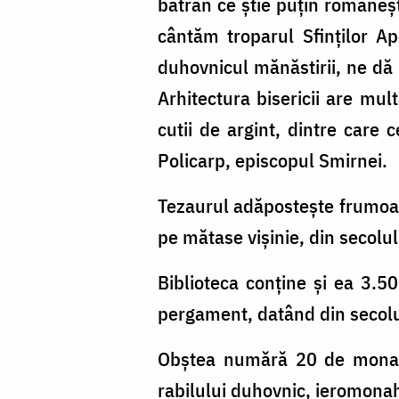
bătrân ce ştie puţin româneşt
cântăm troparul Sfinţilor Apo
duhovnicul mănăstirii, ne dă e
Arhitectura bisericii are mu
cutii de argint, dintre care
Policarp, episcopul Smirnei.
Tezaurul adăposteşte frumoase 
pe mătase vişinie, din secolu
Biblioteca conţine şi ea 3.5
pergament, datând din secolu
Obştea numără 20 de monahi,
rabilului duhovnic, ieromonahu