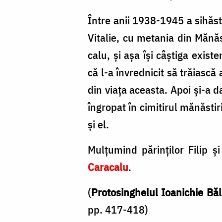
Între anii 1938-1945 a sihăs
Vitalie, cu metania din Mănăs
calu, şi aşa îşi câştiga exis
că l-a învrednicit să trăiască 
din via­ţa aceasta. Apoi şi-a d
îngropat în cimitirul mănăstiri
şi el.
Mulţumind părinţilor Filip 
Caracalu
.
(
Protosinghelul Ioanichie Bă
pp. 417-418)