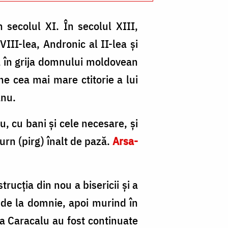
 secolul XI. În secolul XIII,
VIII-lea, Andronic al II-lea şi
ră în grija domnului moldovean
ne cea mai mare ctitorie a lui
anu.
, cu bani şi cele necesare, şi
turn (pirg) înalt de pază.
Arsa­
ucţia din nou a bisericii şi a
t de la domnie, apoi murind în
la Caracalu au fost continuate