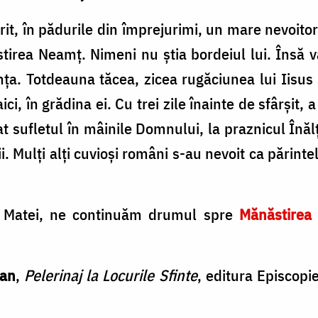
trit, în pădurile din împrejurimi, un mare nevoi
tirea Neamţ. Nimeni nu ştia bordeiul lui. Însă 
tenţa. Totdeauna tăcea, zicea rugăciunea lui Iis
aici, în grădina ei. Cu trei zile înainte de sfârşi
at sufletul în mâinile Domnului, la praznicul Înălţă
i. Mulţi alţi cuvioşi români s-au nevoit ca părintele
şi Matei, ne continuăm drumul spre
Mănăstirea 
lan
,
Pelerinaj la Locurile Sfinte
, editura Episcopi