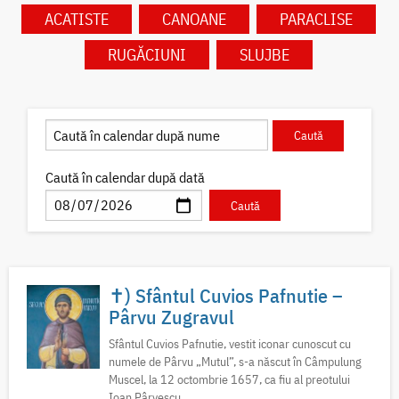
ACATISTE
CANOANE
PARACLISE
RUGĂCIUNI
SLUJBE
Caută în calendar după dată
✝) Sfântul Cuvios Pafnutie –
Pârvu Zugravul
Sfântul Cuvios Pafnutie, vestit iconar cunoscut cu
numele de Pârvu „Mutul”, s-a născut în Câmpulung
Muscel, la 12 octombrie 1657, ca fiu al preotului
Ioan Pârvescu...