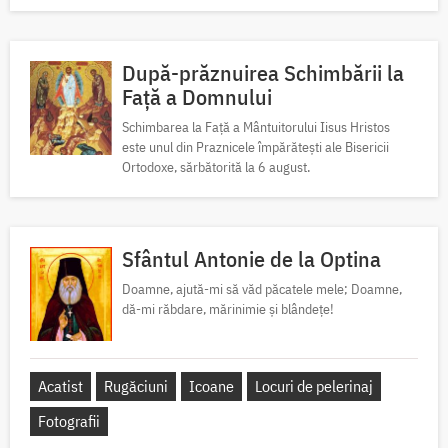
După-prăznuirea Schimbării la
Față a Domnului
Schimbarea la Față a Mântuitorului Iisus Hristos
este unul din Praznicele împărătești ale Bisericii
Ortodoxe, sărbătorită la 6 august.
Sfântul Antonie de la Optina
Doamne, ajută-mi să văd păcatele mele; Doamne,
dă-mi răbdare, mărinimie şi blândeţe!
Acatist
Rugăciuni
Icoane
Locuri de pelerinaj
Fotografii