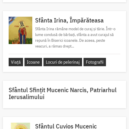
Sfânta Irina, Împărăteasa
Sfânta Irina rămâne model de curaj și tărie. Într-o
lume condusă de bărbați, sfânta a avut curajul să
repună în Biserici icoanele. De aceea, peste
veacuri, a rămas drept...
Viață
Icoane
Locuri de pelerinaj
Fotografii
Sfântul Sfinţit Mucenic Narcis, Patriarhul
Ierusalimului
Sfântul Cuvios Mucenic