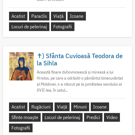
Acatist
Paraclis
Viață
Icoane
Locuri de pelerinaj
Fotografii
✝) Sfânta Cuvioasă Teodora de
la Sihla
Această floare duhovnicească și mireasă a lui
Hristos, pe care a odrăslit-o pământul binecuvântat
al Moldovei, s-a născut pe la jumătatea secolului al
XVII-lea, în satul...
Acatist
Rugăciuni
Viață
Minuni
Icoane
Sfinte moaște
Locuri de pelerinaj
Predici
Video
Fotografii