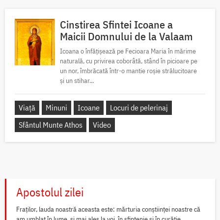
Cinstirea Sfintei Icoane a
Maicii Domnului de la Valaam
Icoana o înfățișează pe Fecioara Maria în mărime
naturală, cu privirea coborâtă, stând în picioare pe
un nor, îmbrăcată într-o mantie roșie strălucitoare
și un stihar...
Viață
Minuni
Icoane
Locuri de pelerinaj
Sfântul Munte Athos
Video
Apostolul zilei
Fraților, lauda noastră aceasta este: mărturia conștiinței noastre că
am umblat în lume, și mai ales la voi, în sfințenie și în curăție