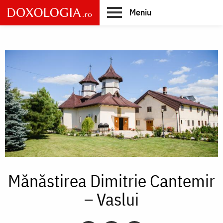
Skip
Meniu
to
main
Main
content
navigation
Mănăstirea Dimitrie Cantemir
– Vaslui