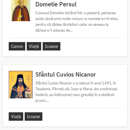
Dometie Persul
Cuviosul Dometie intrând într-o peșteră, petrecea
acolo săvârșind multe minuni cu numele lui Hristos,
pentru că dădea tămăduiri celor ce veneau la
dânsul și îi aducea de...
Canon
Viață
Icoane
Sfântul Cuvios Nicanor
Sfântul Cuvios Nicanor s-a născut în anul 1491, în
Tesalonic. Părinții săi, Ioan și Maria, doi credincioși
înstăriți, au întâmpinat mari greutăți în a dobândi
prunci....
Viață
Icoane