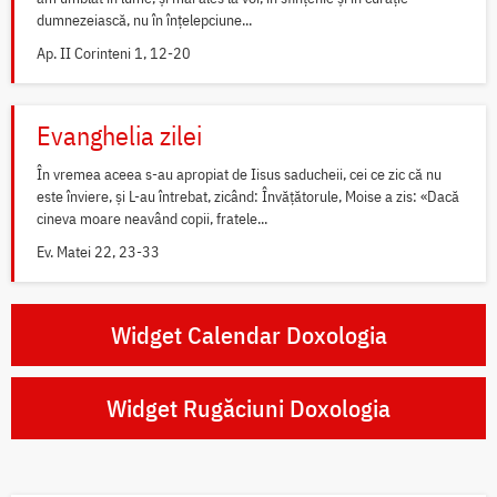
dumnezeiască, nu în înțelepciune...
Ap. II Corinteni 1, 12-20
Evanghelia zilei
În vremea aceea s-au apropiat de Iisus saducheii, cei ce zic că nu
este înviere, și L-au întrebat, zicând: Învățătorule, Moise a zis: «Dacă
cineva moare neavând copii, fratele...
Ev. Matei 22, 23-33
Widget Calendar Doxologia
Widget Rugăciuni Doxologia