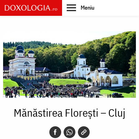
Skip
Meniu
to
main
Main
content
navigation
Mănăstirea Florești – Cluj