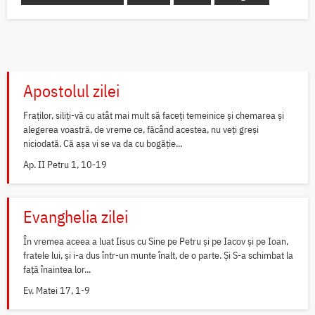
Apostolul zilei
Fraților, siliți-vă cu atât mai mult să faceți temeinice și chemarea și
alegerea voastră, de vreme ce, făcând acestea, nu veți greși
niciodată. Că așa vi se va da cu bogăție...
Ap. II Petru 1, 10-19
Evanghelia zilei
În vremea aceea a luat Iisus cu Sine pe Petru și pe Iacov și pe Ioan,
fratele lui, și i-a dus într-un munte înalt, de o parte. Și S-a schimbat la
față înaintea lor...
Ev. Matei 17, 1-9