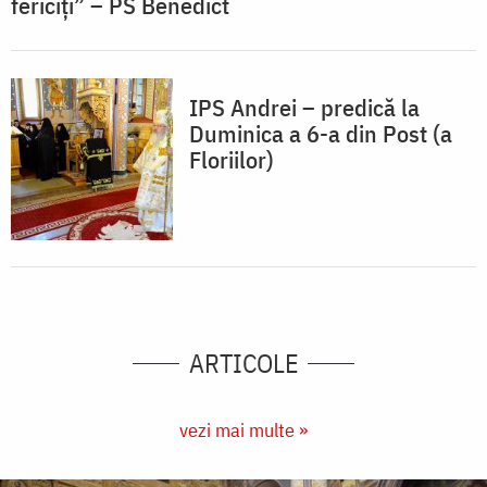
fericiți” – PS Benedict
IPS Andrei – predică la
Duminica a 6-a din Post (a
Floriilor)
ARTICOLE
vezi mai multe »