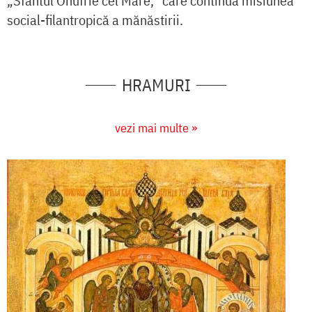
„Sfântul Onufrie cel Mare,” care continuă misiunea
social-filantropică a mănăstirii.
HRAMURI
vezi mai multe »