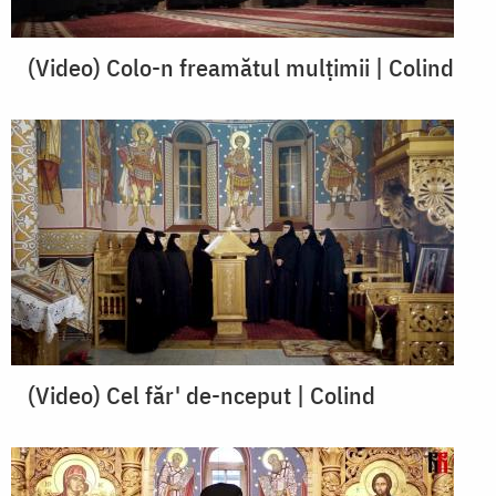
(Video) ⁠Colo-n freamătul mulțimii | Colind
(Video) Cel făr' de-nceput | Colind