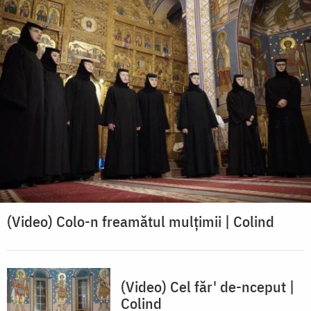
(Video) ⁠Colo-n freamătul mulțimii | Colind
(Video) Cel făr' de-nceput |
Colind