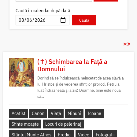
Caută în calendar după dată
(✝) Schimbarea la Față a
Domnului
Dorind să se îndulcească neîncetat de acea slavă a
lui Hristos și de vederea sfinților proroci, Petru a
luat îndrăzneală și a zis: Doamne, bine este nouă
să...
Acatist
Canon
Viață
Minuni
Icoane
Sfinte moaște
Locuri de pelerinaj
Sfântul Munte Athos
Predici
Video
Fotografii