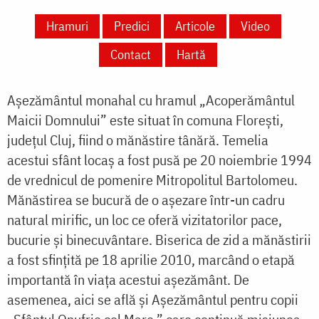
Hramuri
Predici
Articole
Video
Contact
Hartă
Așezământul monahal cu hramul „Acoperământul
Maicii Domnului” este situat în comuna Florești,
județul Cluj, fiind o mănăstire tânără. Temelia
acestui sfânt locaș a fost pusă pe 20 noiembrie 1994
de vrednicul de pomenire Mitropolitul Bartolomeu.
Mănăstirea se bucură de o așezare într-un cadru
natural mirific, un loc ce oferă vizitatorilor pace,
bucurie și binecuvântare. Biserica de zid a mănăstirii
a fost sfințită pe 18 aprilie 2010, marcând o etapă
importantă în viața acestui așezământ. De
asemenea, aici se află și Așezământul pentru copii