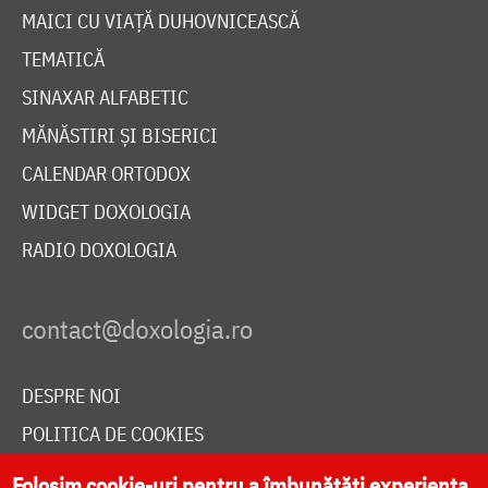
MAICI CU VIAȚĂ DUHOVNICEASCĂ
TEMATICĂ
SINAXAR ALFABETIC
MĂNĂSTIRI ȘI BISERICI
CALENDAR ORTODOX
WIDGET DOXOLOGIA
RADIO DOXOLOGIA
DESPRE NOI
POLITICA DE COOKIES
DONEAZĂ ONLINE PENTRU CATEDRALA NAȚIONALĂ
Folosim cookie-uri pentru a îmbunătăți experiența