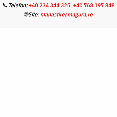
📞
Telefon:
+4
0 234 344 325
,
+40 768 197 848
🌐
Site:
manastireamagura.ro