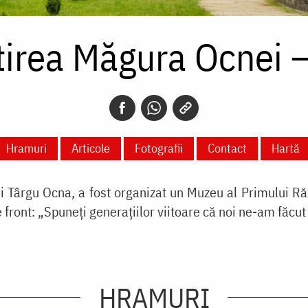
irea Măgura Ocnei 
Hramuri
Articole
Fotografii
Contact
Hartă
i Târgu Ocna, a fost organizat un Muzeu al Primului Răzb
 front: „Spuneți generațiilor viitoare că noi ne-am făcut 
HRAMURI