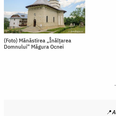
(Foto) Mănăstirea „Înălțarea
Domnului” Măgura Ocnei
📍
A