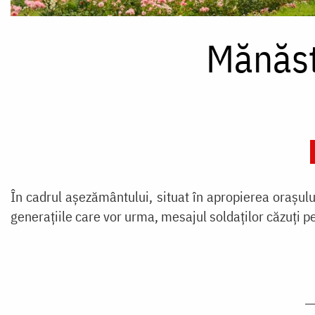
Mănăst
În cadrul așezământului, situat în apropierea orașulu
generațiile care vor urma, mesajul soldaților căzuți pe