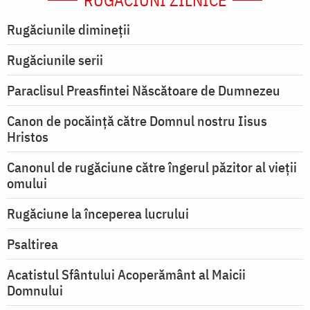
RUGĂCIUNI ZILNICE
Rugăciunile dimineții
Rugăciunile serii
Paraclisul Preasfintei Născătoare de Dumnezeu
Canon de pocăință către Domnul nostru Iisus
Hristos
Canonul de rugăciune către îngerul păzitor al vieții
omului
Rugăciune la începerea lucrului
Psaltirea
Acatistul Sfântului Acoperământ al Maicii
Domnului