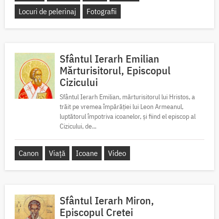
Locuri de pelerinaj
Fotografii
Sfântul Ierarh Emilian
Mărturisitorul, Episcopul
Cizicului
Sfântul Ierarh Emilian, mărturisitorul lui Hristos, a
trăit pe vremea împărăției lui Leon Armeanul,
luptătorul împotriva icoanelor, și fiind el episcop al
Cizicului, de...
Canon
Viață
Icoane
Video
Sfântul Ierarh Miron,
Episcopul Cretei