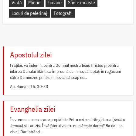
Viață
Minuni
Icoane
Sfinte moaște
Locuri de pelerinaj
Fotografii
Apostolul zilei
Fraților, vă îndemn, pentru Domnul nostru Iisus Hristos și pentru
iubirea Duhului Sfânt, ca împreună cu mine, să luptați în rugăciuni
către Dumnezeu pentru mine, ca să scap de...
Ap. Romani 15, 30-33
Evanghelia zilei
În vremea aceea s-au apropiat de Petru cei ce strâng darea (
pentru
templu
) și i-au zis: Învățătorul vostru nu plătește darea? Ba da! – a
zis el. Dar intrând...