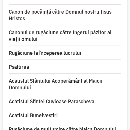
Canon de pocăință către Domnul nostru Iisus
Hristos
Canonul de rugăciune către îngerul păzitor al
vieții omului
Rugăciune la începerea lucrului
Psaltirea
Acatistul Sfântului Acoperământ al Maicii
Domnului
Acatistul Sfintei Cuvioase Parascheva
Acatistul Buneivestiri
Rugăciune de mulţumire către Maica Domnului