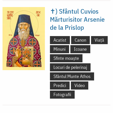
✝) Sfântul Cuvios
Mărturisitor Arsenie
de la Prislop
Acatist
Canon
Viață
Minuni
Icoane
Sfinte moaște
Locuri de pelerinaj
Sfântul Munte Athos
Predici
Video
Fotografii