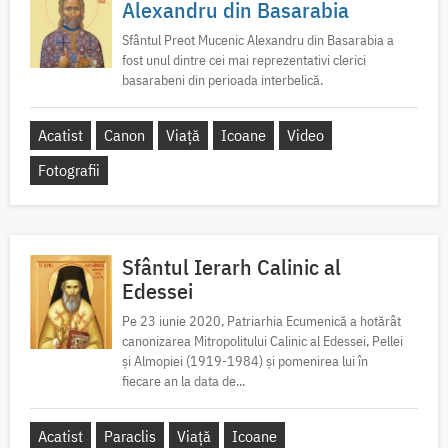
Alexandru din Basarabia
Sfântul Preot Mucenic Alexandru din Basarabia a
fost unul dintre cei mai reprezentativi clerici
basarabeni din perioada interbelică.
Acatist
Canon
Viață
Icoane
Video
Fotografii
Sfântul Ierarh Calinic al
Edessei
Pe 23 iunie 2020, Patriarhia Ecumenică a hotărât
canonizarea Mitropolitului Calinic al Edessei, Pellei
și Almopiei (1919-1984) și pomenirea lui în
fiecare an la data de...
Acatist
Paraclis
Viață
Icoane