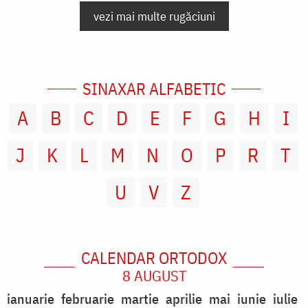
vezi mai multe rugăciuni
SINAXAR ALFABETIC
A
B
C
D
E
F
G
H
I
J
K
L
M
N
O
P
R
T
U
V
Z
CALENDAR ORTODOX
8 AUGUST
ianuarie
februarie
martie
aprilie
mai
iunie
iulie