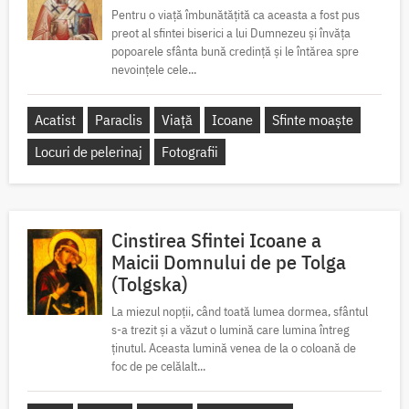
Pentru o viață îmbunătățită ca aceasta a fost pus
preot al sfintei biserici a lui Dumnezeu și învăța
popoarele sfânta bună credință și le întărea spre
nevoințele cele...
Acatist
Paraclis
Viață
Icoane
Sfinte moaște
Locuri de pelerinaj
Fotografii
Cinstirea Sfintei Icoane a
Maicii Domnului de pe Tolga
(Tolgska)
La miezul nopții, când toată lumea dormea, sfântul
s-a trezit și a văzut o lumină care lumina întreg
ținutul. Aceasta lumină venea de la o coloană de
foc de pe celălalt...