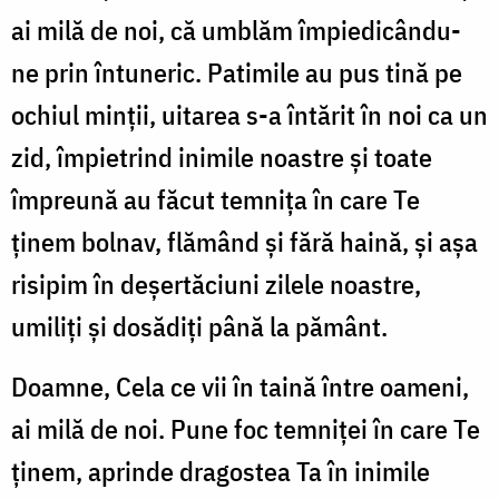
ai milă de noi, că umblăm împiedicându-
ne prin întuneric. Patimile au pus tină pe
ochiul minții, uitarea s-a întărit în noi ca un
zid, împietrind inimile noastre și toate
împreună au făcut temnița în care Te
ținem bolnav, flămând și fără haină, și așa
risipim în deșertăciuni zilele noastre,
umiliți și dosădiți până la pământ.
Doamne, Cela ce vii în taină între oameni,
ai milă de noi. Pune foc temniței în care Te
ținem, aprinde dragostea Ta în inimile