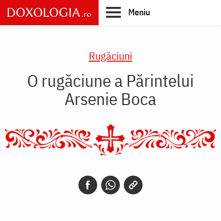
Skip
Meniu
to
main
Main
content
navigation
Rugăciuni
O rugăciune a Părintelui
Arsenie Boca