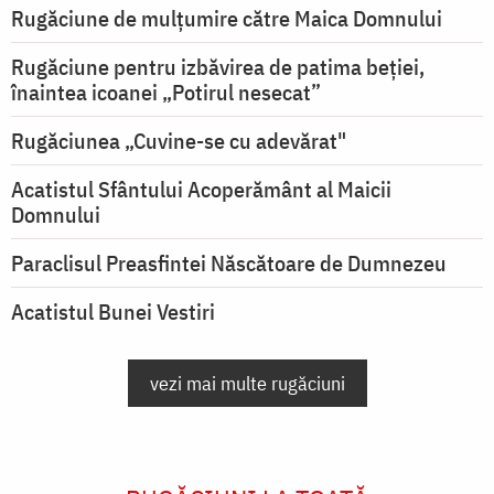
Rugăciune de mulţumire către Maica Domnului
Rugăciune pentru izbăvirea de patima beției,
înaintea icoanei „Potirul nesecat”
Rugăciunea „Cuvine-se cu adevărat"
Acatistul Sfântului Acoperământ al Maicii
Domnului
Paraclisul Preasfintei Născătoare de Dumnezeu
Acatistul Bunei Vestiri
vezi mai multe rugăciuni