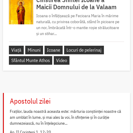
Maicii Domnului de la Valaam
Icoana o înfățișează pe Fecioara Maria în mărime
naturală, cu privirea coborâtă, stând în picioare pe
un nor, îmbrăcată într-o mantie roșie strălucitoare
și un stihar...
Viață
Minuni
Icoane
Locuri de pelerinaj
Sfântul Munte Athos
Video
Apostolul zilei
Fraților, lauda noastră aceasta este: mărturia conștiinței noastre că
am umblat în lume, și mai ales la voi, în sfințenie și în curăție
dumnezeiască, nu în înțelepciune...
Ap. II Corinteni 1, 12-20