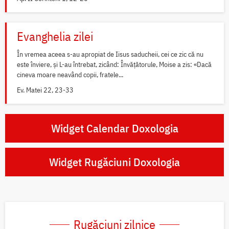
Evanghelia zilei
În vremea aceea s-au apropiat de Iisus saducheii, cei ce zic că nu
este înviere, și L-au întrebat, zicând: Învățătorule, Moise a zis: «Dacă
cineva moare neavând copii, fratele...
Ev. Matei 22, 23-33
Widget Calendar Doxologia
Widget Rugăciuni Doxologia
Rugăciuni zilnice