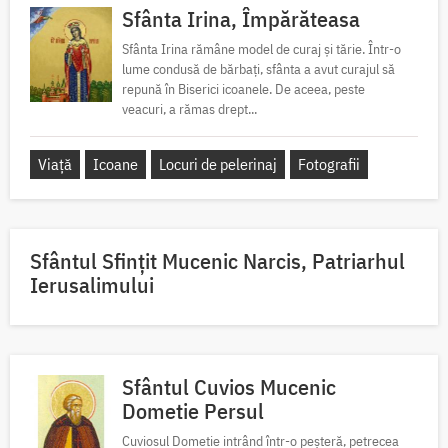
Sfânta Irina, Împărăteasa
Sfânta Irina rămâne model de curaj și tărie. Într-o
lume condusă de bărbați, sfânta a avut curajul să
repună în Biserici icoanele. De aceea, peste
veacuri, a rămas drept...
Viață
Icoane
Locuri de pelerinaj
Fotografii
Sfântul Sfinţit Mucenic Narcis, Patriarhul
Ierusalimului
Sfântul Cuvios Mucenic
Dometie Persul
Cuviosul Dometie intrând într-o peșteră, petrecea