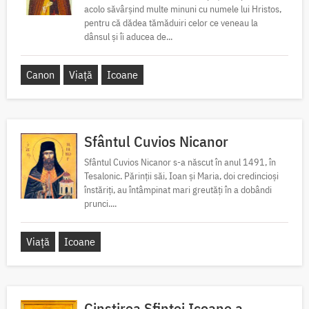
acolo săvârșind multe minuni cu numele lui Hristos,
pentru că dădea tămăduiri celor ce veneau la
dânsul și îi aducea de...
Canon
Viață
Icoane
Sfântul Cuvios Nicanor
Sfântul Cuvios Nicanor s-a născut în anul 1491, în
Tesalonic. Părinții săi, Ioan și Maria, doi credincioși
înstăriți, au întâmpinat mari greutăți în a dobândi
prunci....
Viață
Icoane
Cinstirea Sfintei Icoane a