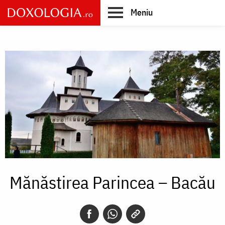
Skip
Meniu
to
main
Main
content
navigation
Mănăstirea Parincea – Bacău