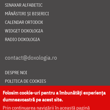
SINAXAR ALFABETIC
MĂNĂSTIRI ȘI BISERICI
CALENDAR ORTODOX
WIDGET DOXOLOGIA
RADIO DOXOLOGIA
DESPRE NOI
POLITICA DE COOKIES
DONEAZĂ ONLINE PENTRU CATEDRALA NAȚIONALĂ
Folosim cookie-uri pentru a îmbunătăți experiența
dumneavoastră pe acest site.
Prin continuarea navigării în această pagină
LIVE