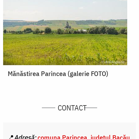
Mănăstirea Parincea (galerie FOTO)
CONTACT
📍
Adresă:
comuna Parincea, județul Bacău,