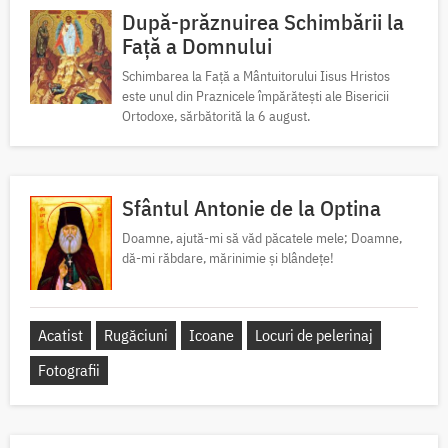
După-prăznuirea Schimbării la
Față a Domnului
Schimbarea la Față a Mântuitorului Iisus Hristos
este unul din Praznicele împărătești ale Bisericii
Ortodoxe, sărbătorită la 6 august.
Sfântul Antonie de la Optina
Doamne, ajută-mi să văd păcatele mele; Doamne,
dă-mi răbdare, mărinimie şi blândeţe!
Acatist
Rugăciuni
Icoane
Locuri de pelerinaj
Fotografii