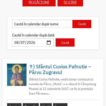
RUGĂCIUNI
SLUJBE
Caută în calendar după dată
✝) Sfântul Cuvios Pafnutie –
Pârvu Zugravul
Sfântul Cuvios Pafnutie, vestit iconar cunoscut cu
numele de Pârvu „Mutul”, s-a născut în Câmpulung
Muscel, la 12 octombrie 1657, ca fiu al preotului
Ioan Pârvescu...