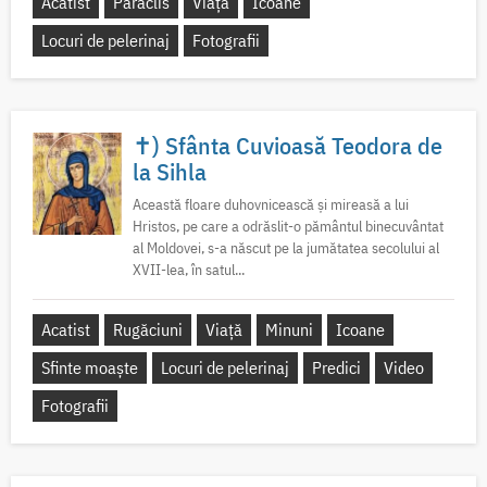
Acatist
Paraclis
Viață
Icoane
Locuri de pelerinaj
Fotografii
✝) Sfânta Cuvioasă Teodora de
la Sihla
Această floare duhovnicească și mireasă a lui
Hristos, pe care a odrăslit-o pământul binecuvântat
al Moldovei, s-a născut pe la jumătatea secolului al
XVII-lea, în satul...
Acatist
Rugăciuni
Viață
Minuni
Icoane
Sfinte moaște
Locuri de pelerinaj
Predici
Video
Fotografii