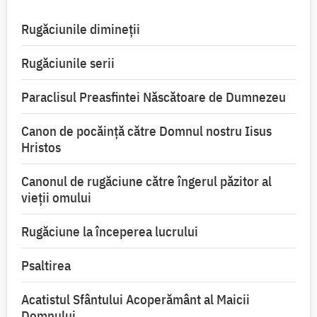
Rugăciunile dimineții
Rugăciunile serii
Paraclisul Preasfintei Născătoare de Dumnezeu
Canon de pocăință către Domnul nostru Iisus
Hristos
Canonul de rugăciune către îngerul păzitor al
vieții omului
Rugăciune la începerea lucrului
Psaltirea
Acatistul Sfântului Acoperământ al Maicii
Domnului