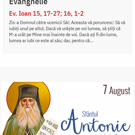
Evanghelie
Ev. Ioan 15, 17-27; 16, 1-2
Zis-a Domnul către ucenicii Săi: Aceasta vă poruncesc: Să vă
iubiți unul pe altul. Dacă vă urăște pe voi lumea, să știți că
M-a urât pe Mine mai înainte de voi. Dacă ați fi din lume,
lumea ar iubi ce este al său; dar, pentru că...