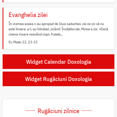
Evanghelia zilei
În vremea aceea s-au apropiat de Iisus saducheii, cei ce zic că nu
este înviere, și L-au întrebat, zicând: Învățătorule, Moise a zis: «Dacă
cineva moare neavând copii, fratele...
Ev. Matei 22, 23-33
Widget Calendar Doxologia
Widget Rugăciuni Doxologia
Rugăciuni zilnice