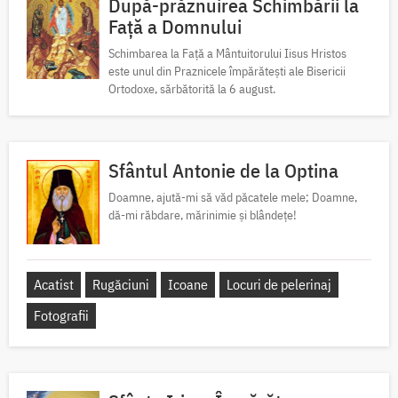
După-prăznuirea Schimbării la
Față a Domnului
Schimbarea la Față a Mântuitorului Iisus Hristos
este unul din Praznicele împărătești ale Bisericii
Ortodoxe, sărbătorită la 6 august.
Sfântul Antonie de la Optina
Doamne, ajută-mi să văd păcatele mele; Doamne,
dă-mi răbdare, mărinimie şi blândeţe!
Acatist
Rugăciuni
Icoane
Locuri de pelerinaj
Fotografii