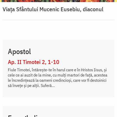
Viața Sfântului Mucenic Eusebiu, diaconul
Apostol
Ap. II Timotei 2, 1-10
Fiule Timotei, întăreşte-te în harul care e în Hristos Iisus, şi
cele ce ai auzit de la mine, cu mulţi martori de faţă, acestea
le încredinţează la oameni credincioşi, care vor fi destoinici
să înveţe şi pe alţii. Suferă...