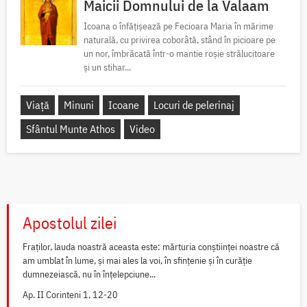
Maicii Domnului de la Valaam
Icoana o înfățișează pe Fecioara Maria în mărime
naturală, cu privirea coborâtă, stând în picioare pe
un nor, îmbrăcată într-o mantie roșie strălucitoare
și un stihar...
Viață
Minuni
Icoane
Locuri de pelerinaj
Sfântul Munte Athos
Video
Apostolul zilei
Fraților, lauda noastră aceasta este: mărturia conștiinței noastre că
am umblat în lume, și mai ales la voi, în sfințenie și în curăție
dumnezeiască, nu în înțelepciune...
Ap. II Corinteni 1, 12-20