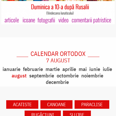
CALENDAR ORTODOX
7 AUGUST
ianuarie
februarie
martie
aprilie
mai
iunie
iulie
august
septembrie
octombrie
noiembrie
decembrie
ACATISTE
CANOANE
PARACLISE
RUGĂCIUNI
SLUJBE