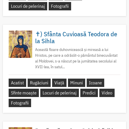
Locuri de pelerinaj
Fotografii
✝) Sfânta Cuvioasă Teodora de
la Sihla
Această floare duhovnicească și mireasă a lui
Hristos, pe care a odrăslit-o pământul binecuvântat
al Moldovei, s-a născut pe la jumătatea secolului al
XVII-lea, în satul...
Acatist
Rugăciuni
Viață
Minuni
Icoane
Sfinte moaște
Locuri de pelerinaj
Predici
Video
Fotografii