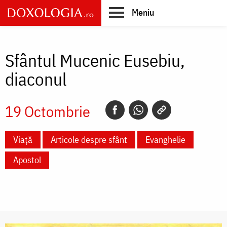
Skip
Meniu
to
main
Main
content
navigation
Sfântul Mucenic Eusebiu,
diaconul
19 Octombrie
Viață
Articole despre sfânt
Evanghelie
Apostol