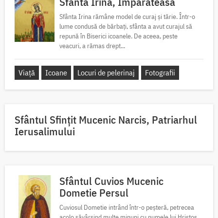
Sfânta Irina, Împărăteasa
Sfânta Irina rămâne model de curaj și tărie. Într-o
lume condusă de bărbați, sfânta a avut curajul să
repună în Biserici icoanele. De aceea, peste
veacuri, a rămas drept...
Viață
Icoane
Locuri de pelerinaj
Fotografii
Sfântul Sfinţit Mucenic Narcis, Patriarhul
Ierusalimului
Sfântul Cuvios Mucenic
Dometie Persul
Cuviosul Dometie intrând într-o peșteră, petrecea
acolo săvârșind multe minuni cu numele lui Hristos,