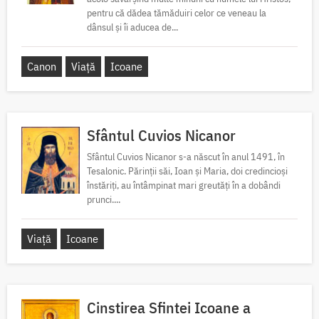
pentru că dădea tămăduiri celor ce veneau la
dânsul și îi aducea de...
Canon
Viață
Icoane
Sfântul Cuvios Nicanor
Sfântul Cuvios Nicanor s-a născut în anul 1491, în
Tesalonic. Părinții săi, Ioan și Maria, doi credincioși
înstăriți, au întâmpinat mari greutăți în a dobândi
prunci....
Viață
Icoane
Cinstirea Sfintei Icoane a