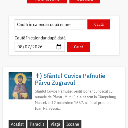
Caută în calendar după dată
✝) Sfântul Cuvios Pafnutie –
Pârvu Zugravul
Sfântul Cuvios Pafnutie, vestit iconar cunoscut cu
numele de Pârvu „Mutul”, s-a născut în Câmpulung
Muscel, la 12 octombrie 1657, ca fiu al preotului
Ioan Pârvescu...
Acatist
Paraclis
Viață
Icoane