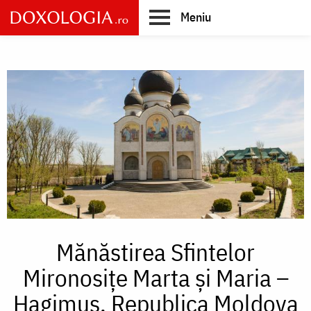
Skip
Meniu
to
main
Main
content
navigation
Mănăstirea Sfintelor
Mironosițe Marta și Maria –
Hagimus, Republica Moldova