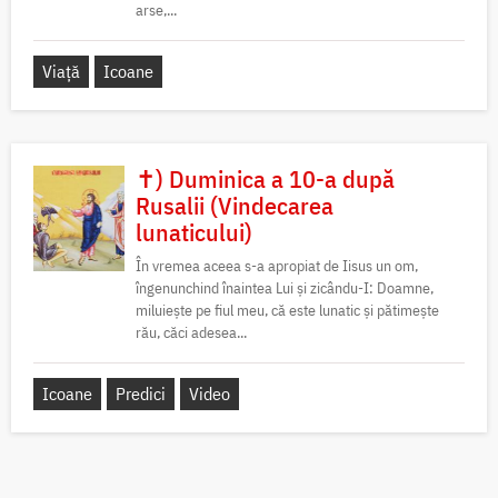
arse,...
Viață
Icoane
✝) Duminica a 10-a după
Rusalii (Vindecarea
lunaticului)
În vremea aceea s-a apropiat de Iisus un om,
îngenunchind înaintea Lui și zicându-I: Doamne,
miluiește pe fiul meu, că este lunatic și pătimește
rău, căci adesea...
Icoane
Predici
Video