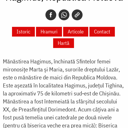
Istoric
Hramuri
Articole
Contact
Hartă
Mănăstirea Hagimus, închinată Sfintelor femei
mironosițe Marta și Maria, surorile dreptului Lazăr,
este o mănăstire de maici din Republica Moldova.
Este așezată în localitatea Hagimus, județul Tighina,
la aproximativ 75 de kilometri sud-est de Chișinău.
Mănăstirea a fost întemeiată la sfârșitul secolului
XX, de Preasfințitul Dorimedont. Acum câțiva ani a
fost pusă temelia unei catedrale pe două nivele
(pentru că biserica veche era prea mică): Biserica