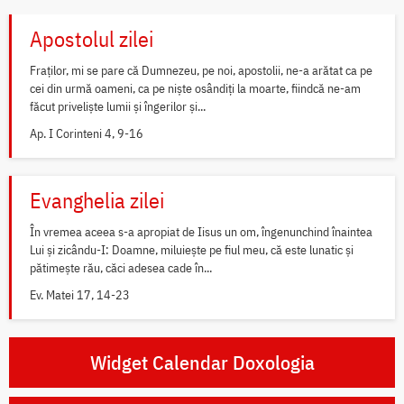
Apostolul zilei
Fraților, mi se pare că Dumnezeu, pe noi, apostolii, ne-a arătat ca pe
cei din urmă oameni, ca pe niște osândiți la moarte, fiindcă ne-am
făcut priveliște lumii și îngerilor și...
Ap. I Corinteni 4, 9-16
Evanghelia zilei
În vremea aceea s-a apropiat de Iisus un om, îngenunchind înaintea
Lui și zicându-I: Doamne, miluiește pe fiul meu, că este lunatic și
pătimește rău, căci adesea cade în...
Ev. Matei 17, 14-23
Widget Calendar Doxologia