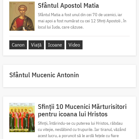
Sfântul Apostol Matia
Sfântul Matia a fost unul din cei 70 de ucenici, iar
mai apoi a fost numărat cu cei 12 Sfinți Apostoli , în
locul lui Iuda, care căzuse.
Canon
Viață
Icoane
Video
Sfântul Mucenic Antonin
Sfinții 10 Mucenici Mărturisitori
pentru icoana lui Hristos
Sfinții, întărindu-se cu puterea lui Hristos, răbdau
cu vitejie, neslăbind cu trupurile. Iar tiranul, văzând
acest lucru, a poruncit să le ardă fețele cu fiare