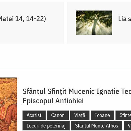
(Matei 14, 14-22)
Lia 
Sfântul Sfințit Mucenic Ignatie Teo
Episcopul Antiohiei
Acatist
Canon
Viață
Icoane
Sfint
Locuri de pelerinaj
Sfântul Munte Athos
V