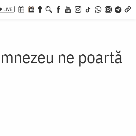
LIVE
08
Dumnezeu ne poartă