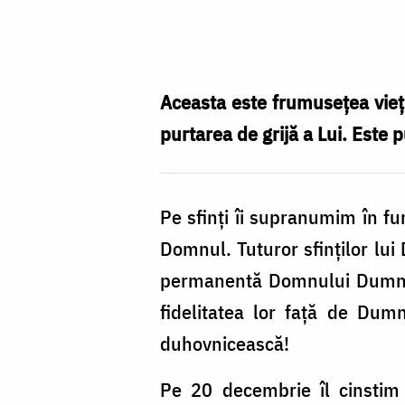
Dumnezeu
ne
poartă
pe
Aceasta este frumusețea vieți
toți
purtarea de grijă a Lui. Este p
în
inima
Pe sfinți îi supranumim în fun
Sa
Domnul. Tuturor sfinților lui
/
permanentă Domnului Dumnezeu
Foto:
fidelitatea lor față de Dum
Oana
duhovnicească!
Nechifor
Pe 20 decembrie îl cinstim 