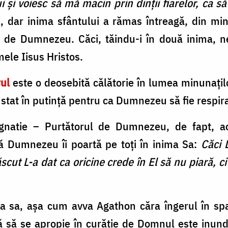
i și voiesc să mă macin prin dinții fiarelor, ca s
ul, dar inima sfântului a rămas întreagă, din m
ă de Dumnezeu. Căci, tăindu-i în două inima, ne
mele Iisus Hristos.
rul
este o deosebită călătorie în lumea minunați
a stat în putință pentru ca Dumnezeu să fie respiraț
gnatie – Purtătorul de Dumnezeu, de fapt, ace
că Dumnezeu îi poartă pe toți în inima Sa:
Căci 
cut L-a dat ca oricine crede în El să nu piară, ci
 sa, așa cum avva Agathon căra îngerul în sp
tă să se apropie în curăție de Domnul este inund