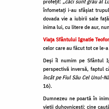
profețit:
„căci sunt grâu al Lu
înfometați i-au sfâșiat trup
dovada vie a iubirii sale faț
inima lui, cu litere de aur, nu
Viața Sfântului Ignatie Teofo
celor care au făcut tot ce le-
Deși îl numim pe Sfântul I
perspectivă inversă, faptul 
încât pe Fiul Său Cel Unul-Năs
16).
Dumnezeu ne poartă în inima
vieții duhovnicești: cine cau