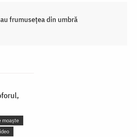
sau frumusețea din umbră
forul,
e moaște
ideo