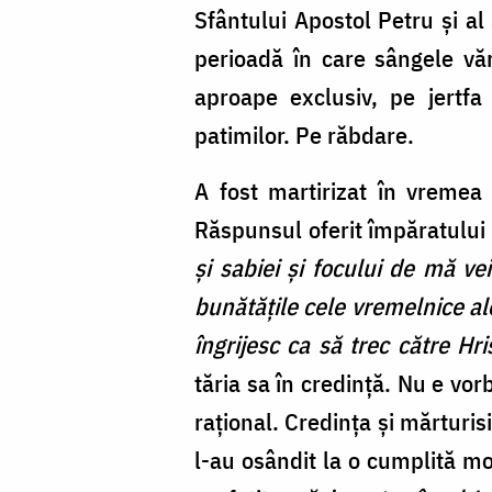
Sfântului Apostol Petru și al
perioadă în care sângele vă
aproape exclusiv, pe jertfa
patimilor. Pe răbdare.
A fost martirizat în vremea 
Răspunsul oferit împăratulu
și sabiei și focului de mă ve
bunătățile cele vremelnice ale
îngrijesc ca să trec către H
tăria sa în credință. Nu e vor
rațional. Credința și mărturisi
l-au osândit la o cumplită mo