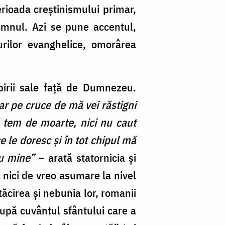
erioada creștinismului primar,
omnul. Azi se pune accentul,
urilor evanghelice, omorârea
ubirii sale față de Dumnezeu.
ar pe cruce de mă vei răstigni
mă tem de moarte, nici nu caut
e le doresc și în tot chipul mă
ru mine”
– arată statornicia și
i nici de vreo asumare la nivel
ătăcirea și nebunia lor, romanii
după cuvântul sfântului care a