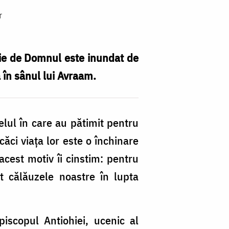
r
ăție de Domnul este inundat de
ă în sânul lui Avraam.
felul în care au pătimit pentru
ăci viața lor este o închinare
cest motiv îi cinstim: pentru
t călăuzele noastre în lupta
iscopul Antiohiei, ucenic al