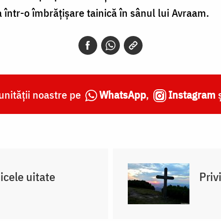
a într-o îmbrățișare tainică în sânul lui Avraam.
nității noastre pe
WhatsApp
,
Instagram
cele uitate
Priv