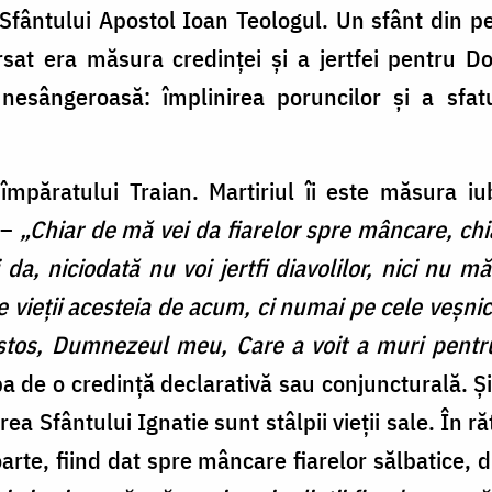
 Sfântului Apostol Ioan Teologul. Un sfânt din p
rsat era măsura credinței și a jertfei pentru D
 nesângeroasă: împlinirea poruncilor și a sfat
împăratului Traian. Martiriul îi este măsura i
i
–
„Chiar de mă vei da fiarelor spre mâncare, chi
i da, niciodată nu voi jertfi diavolilor, nici nu 
 vieții acesteia de acum, ci numai pe cele veșnic
ristos, Dumnezeul meu, Care a voit a muri pent
ba de o credință declarativă sau conjuncturală. Ș
rea Sfântului Ignatie sunt stâlpii vieții sale. În r
arte, fiind dat spre mâncare fiarelor sălbatice, 