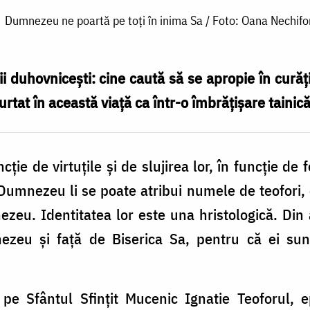
Dumnezeu ne poartă pe toți în inima Sa / Foto: Oana Nechifo
i duhovnicești: cine caută să se apropie în cur
urtat în această viață ca într-o îmbrățișare tainic
cție de virtuțile și de slujirea lor, în funcție de 
 Dumnezeu li se poate atribui numele de teofori, c
. Identitatea lor este una hristologică. Din a
nezeu și față de Biserica Sa, pentru că ei sun
pe Sfântul Sfințit Mucenic Ignatie Teoforul, ep