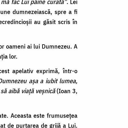
ă mă fac Lui pâine curată”
. Lei
inune dumnezeiască, spre a fi
credincioșii au găsit scris în
lor oameni ai lui Dumnezeu. A
ia lor.
st apelativ exprimă, într-o
Dumnezeu așa a iubit lumea,
 să aibă viață veșnică
(Ioan 3,
ate. Aceasta este frumusețea
at de purtarea de grijă a Lui.