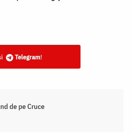
și
Telegram
!
ind de pe Cruce