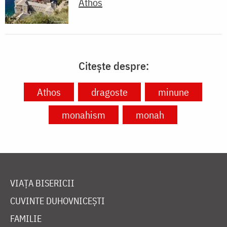
Athos
Citește despre:
Athos
dragoste
minune
monahism
monah
VIAȚA BISERICII
CUVINTE DUHOVNICEȘTI
FAMILIE