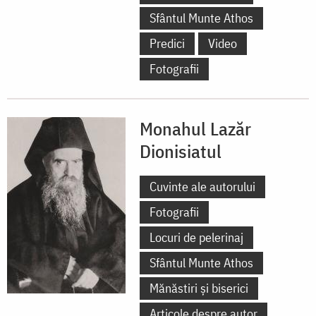
Sfântul Munte Athos
Predici
Video
Fotografii
Monahul Lazăr
Dionisiatul
Cuvinte ale autorului
Fotografii
Locuri de pelerinaj
Sfântul Munte Athos
Mănăstiri și biserici
Articole despre autor