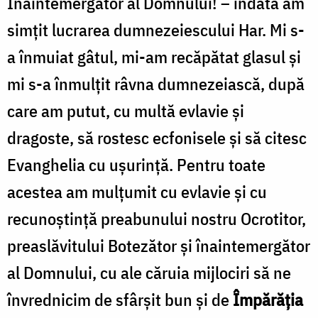
Înaintemergător al Domnului! – îndată am
simţit lucrarea dumnezeiescului Har. Mi s-
a înmuiat gâtul, mi-am recăpătat glasul şi
mi s-a înmulţit râvna dumnezeiască, după
care am putut, cu multă evlavie şi
dragoste, să rostesc ecfonisele şi să citesc
Evanghelia cu uşurinţă. Pentru toate
acestea am mulţumit cu evlavie şi cu
recunoştinţă preabunului nostru Ocrotitor,
preaslăvitului Botezător şi înaintemergător
al Domnului, cu ale căruia mijlociri să ne
învrednicim de sfârşit bun şi de
Împărăţia