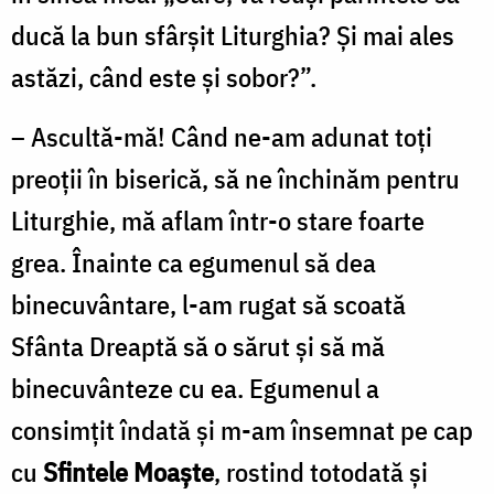
ducă la bun sfârşit Liturghia? Şi mai ales
astăzi, când este şi sobor?”.
– Ascultă-mă! Când ne-am adunat toţi
preoţii în biserică, să ne închinăm pentru
Liturghie, mă aflam într-o stare foarte
grea. Înainte ca egumenul să dea
binecuvântare, l-am rugat să scoată
Sfânta Dreaptă să o sărut şi să mă
binecuvânteze cu ea. Egumenul a
consimţit îndată şi m-am însemnat pe cap
cu
Sfintele Moaşte
, rostind totodată şi