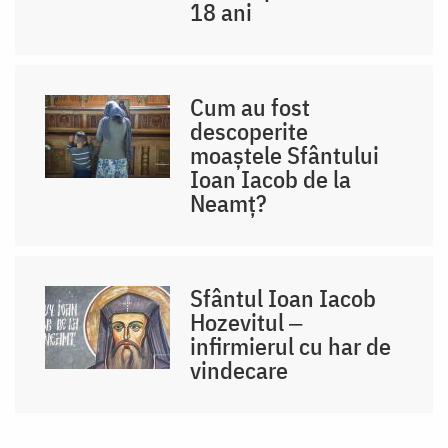
18 ani
Cum au fost
descoperite
moaștele Sfântului
Ioan Iacob de la
Neamț?
Sfântul Ioan Iacob
Hozevitul ‒
infirmierul cu har de
vindecare