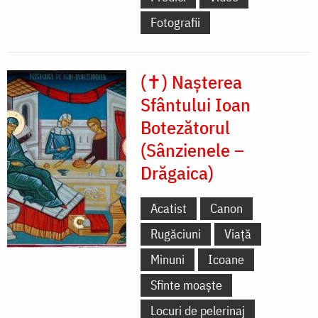
Fotografii
(✝) Nașterea
Sfântului Ioan
Botezătorul
(Sânzienele –
Drăgaica)
Acatist
Canon
Rugăciuni
Viață
Minuni
Icoane
Sfinte moaște
Locuri de pelerinaj