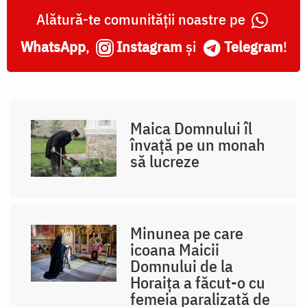
Alătură-te comunității noastre pe
WhatsApp
,
Instagram
și
Telegram
!
Maica Domnului îl
învață pe un monah
să lucreze
Minunea pe care
icoana Maicii
Domnului de la
Horaița a făcut-o cu
femeia paralizată de