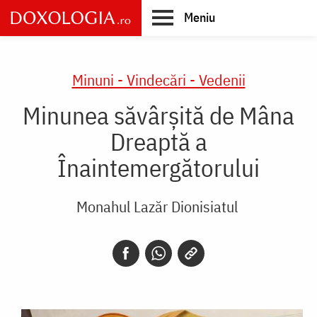
Skip
Meniu
to
main
Main
content
navigation
Minuni - Vindecări - Vedenii
Minunea săvârșită de Mâna
Dreaptă a
Înaintemergătorului
Monahul Lazăr Dionisiatul