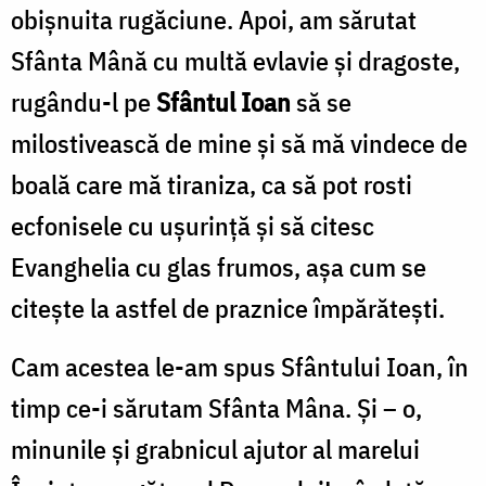
obişnuita rugăciune. Apoi, am sărutat
Sfânta Mână cu multă evlavie şi dragoste,
rugându-l pe
Sfântul Ioan
să se
milostivească de mine şi să mă vindece de
boală care mă tiraniza, ca să pot rosti
ecfonisele cu uşurinţă şi să citesc
Evanghelia cu glas frumos, aşa cum se
citeşte la astfel de praznice împărăteşti.
Cam acestea le-am spus Sfântului Ioan, în
timp ce-i sărutam Sfânta Mâna. Şi – o,
minunile şi grabnicul ajutor al marelui