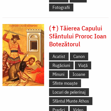
Fotografii
(✝) Tăierea Capului
Sfântului Proroc Ioan
Botezătorul
Acatist
Canon
Rugăciuni
Viață
Minuni
Icoane
Sfinte moaște
Locuri de pelerinaj
Sfântul Munte Athos
Predici
Video