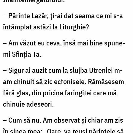
– Părinte Lazăr, ţi-ai dat seama ce mi s-a
întâmplat astăzi la Liturghie?
– Am văzut eu ceva, însă mai bine spune-
mi Sfinţia Ta.
– Sigur ai auzit cum la slujba Utreniei m-
am chinuit să zic ecfonisele. Rămăsesem
fără glas, din pricina faringitei care mă
chinuie adeseori.
– Cum să nu. Am observat şi chiar am zis
în sinea mea: „Oare, va reuşi părintele să