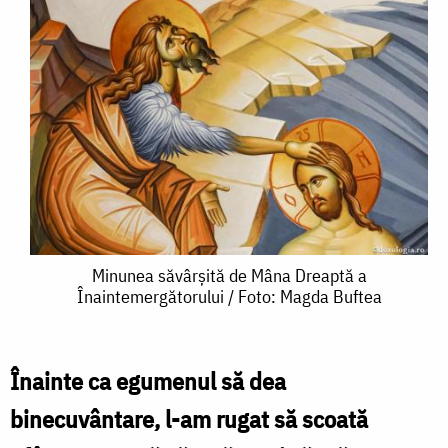
Minunea
Minunea săvârșită de Mâna Dreaptă a
Înaintemergătorului / Foto: Magda Buftea
săvârșită
de
Mâna
Înainte ca egumenul să dea
Dreaptă
binecuvântare, l-am rugat să scoată
a