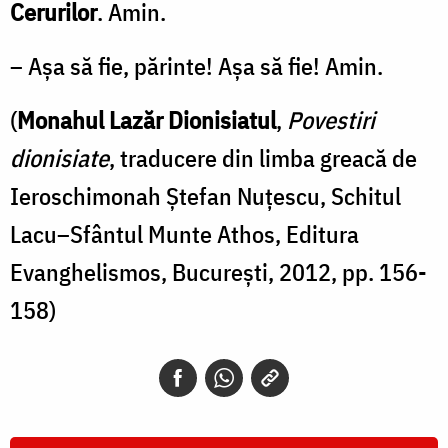
Cerurilor
. Amin.
– Aşa să fie, părinte! Aşa să fie! Amin.
(
Monahul Lazăr Dionisiatul
,
Povestiri
dionisiate
, traducere din limba greacă de
Ieroschimonah Ştefan Nuţescu, Schitul
Lacu–Sfântul Munte Athos, Editura
Evanghelismos, Bucureşti, 2012, pp. 156-
158)