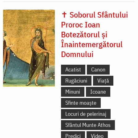
✝ Soborul Sfântului
Proroc Ioan
Botezătorul și
Înaintemergătorul
Domnului
Acatist
Canon
Rugăciuni
Viață
Minuni
Icoane
Sfinte moaște
Locuri de pelerinaj
Sfântul Munte Athos
Predici
Video