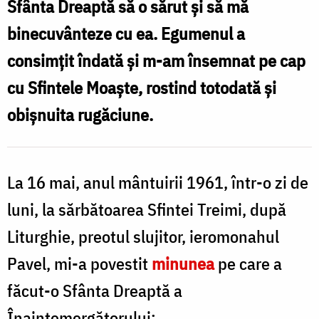
Sfânta Dreaptă să o sărut şi să mă
Înaintemergătorului
binecuvânteze cu ea. Egumenul a
/
consimţit îndată şi m-am însemnat pe cap
Foto:
cu Sfintele Moaşte, rostind totodată şi
Magda
obişnuita rugăciune.
Buftea
La 16 mai, anul mântuirii 1961, într-o zi de
luni, la sărbătoarea Sfintei Treimi, după
Liturghie, preotul slujitor, ieromonahul
Pavel, mi-a povestit
minunea
pe care a
făcut-o Sfânta Dreaptă a
Înaintemergătorului: