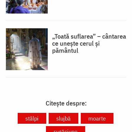
„Toată suflarea” – cântarea
ce unește cerul și
pământul
Citește despre:
stâlpi
slujbă
moarte
rugăciune