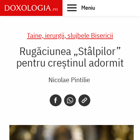
Skip
Meniu
to
main
Main
content
navigation
Taine, ierurgii, slujbele Bisericii
Rugăciunea „Stâlpilor”
pentru creștinul adormit
Nicolae Pintilie