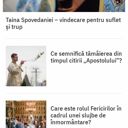
Taina Spovedaniei – vindecare pentru suflet
și trup
Ce semnifică tămâierea din
timpul citirii „Apostolului”?
Care este rolul Fericirilor în
cadrul unei slujbe de
înmormântare?