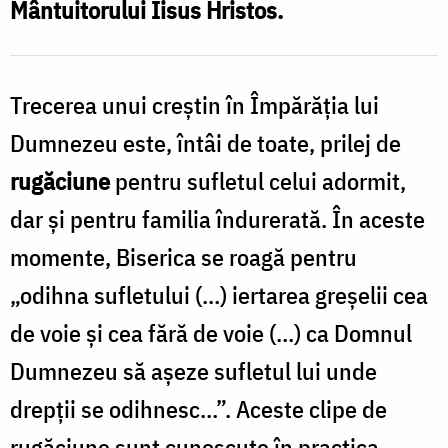
Mântuitorului Iisus Hristos.
Oana
Nechifor
Trecerea unui creștin în Împărăția lui
Dumnezeu este, întâi de toate, prilej de
rugăciune
pentru sufletul celui adormit,
dar și pentru familia îndurerată. În aceste
momente, Biserica se roagă pentru
„odihna sufletului (…) iertarea greșelii cea
de voie și cea fără de voie (…) ca Domnul
Dumnezeu să așeze sufletul lui unde
drepții se odihnesc…”. Aceste clipe de
rugăciune sunt cunoscute în practica