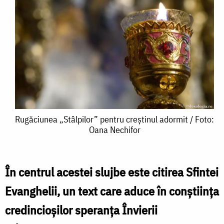
Rugăciunea
Rugăciunea „Stâlpilor” pentru creștinul adormit / Foto:
Oana Nechifor
„Stâlpilor”
pentru
creștinul
În centrul acestei slujbe este citirea Sfintei
adormit
Evanghelii, un text care aduce în conștiința
/
credincioșilor speranța Învierii
Foto: