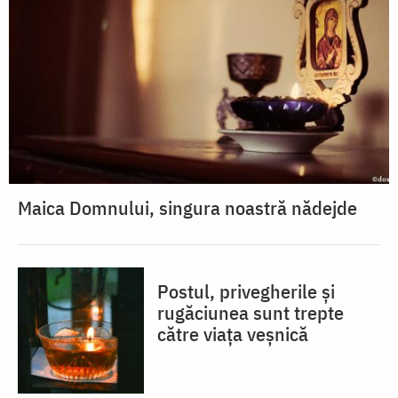
Maica Domnului, singura noastră nădejde
Postul, privegherile și
rugăciunea sunt trepte
către viața veșnică