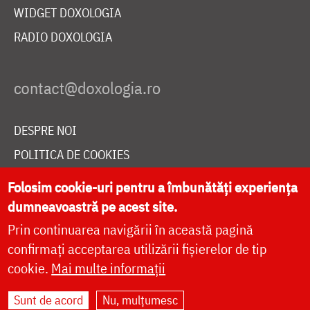
WIDGET DOXOLOGIA
RADIO DOXOLOGIA
DESPRE NOI
POLITICA DE COOKIES
DONEAZĂ ONLINE PENTRU CATEDRALA NAȚIONALĂ
Folosim cookie-uri pentru a îmbunătăți experiența
dumneavoastră pe acest site.
Prin continuarea navigării în această pagină
LIVE
confirmați acceptarea utilizării fișierelor de tip
cookie.
Mai multe informații
Site dezvoltat de
DOXOLOGIA MEDIA
,
Sunt de acord
Nu, mulțumesc