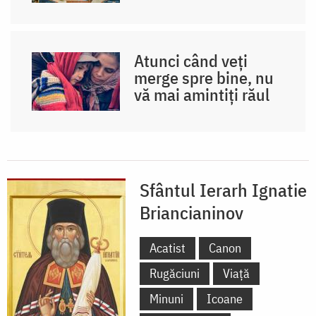
Atunci când veți
merge spre bine, nu
vă mai amintiți răul
Sfântul Ierarh Ignatie
Briancianinov
Acatist
Canon
Rugăciuni
Viață
Minuni
Icoane