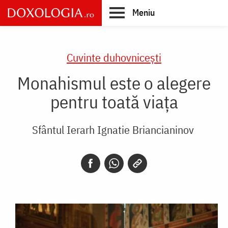
Skip
Meniu
to
main
Main
content
navigation
Cuvinte duhovnicești
Monahismul este o alegere
pentru toată viața
Sfântul Ierarh Ignatie Briancianinov