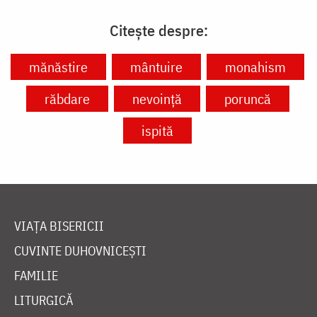
Citește despre:
mănăstire
mântuire
monahism
răbdare
nevoință
poruncă
ispită
VIAȚA BISERICII
CUVINTE DUHOVNICEȘTI
FAMILIE
LITURGICĂ