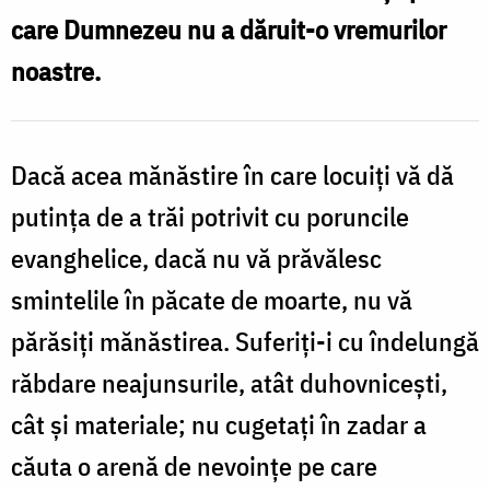
care Dumnezeu nu a dăruit-o vremurilor
noastre.
Dacă acea mănăstire în care locuiți vă dă
putința de a trăi potrivit cu poruncile
evanghelice, dacă nu vă prăvălesc
smintelile în păcate de moarte, nu vă
părăsiți mănăstirea. Suferiți-i cu îndelungă
răbdare neajunsurile, atât duhovnicești,
cât și materiale; nu cugetați în zadar a
căuta o arenă de nevoințe pe care