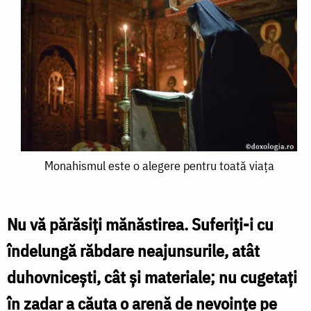
Monahismul
Monahismul este o alegere pentru toată viața
este
o
Nu vă părăsiți mănăstirea. Suferiți-i cu
alegere
îndelungă răbdare neajunsurile, atât
pentru
duhovnicești, cât și materiale; nu cugetați
toată
în zadar a căuta o arenă de nevoințe pe
viața