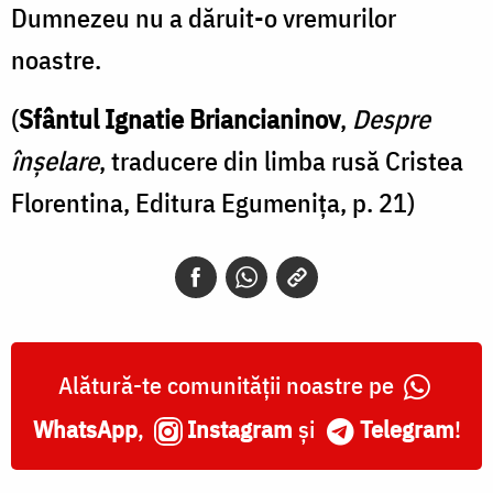
Dumnezeu nu a dăruit-o vremurilor
noastre.
(
Sfântul Ignatie Briancianinov
,
Despre
înșelare
, traducere din limba rusă Cristea
Florentina, Editura Egumenița, p. 21)
Alătură-te comunității noastre pe
WhatsApp
,
Instagram
și
Telegram
!