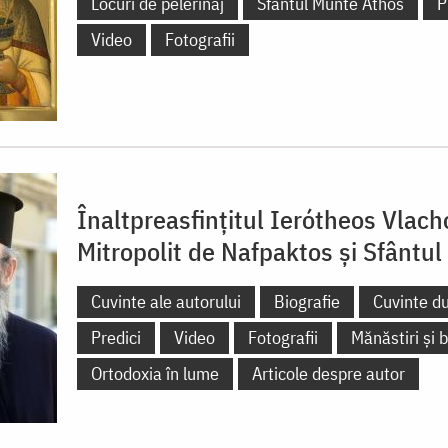
Locuri de pelerinaj
Sfântul Munte Athos
P
Video
Fotografii
Înaltpreasfințitul Ierótheos Vlach
Mitropolit de Nafpaktos și Sfântul
Cuvinte ale autorului
Biografie
Cuvinte d
Predici
Video
Fotografii
Mănăstiri și b
Ortodoxia în lume
Articole despre autor