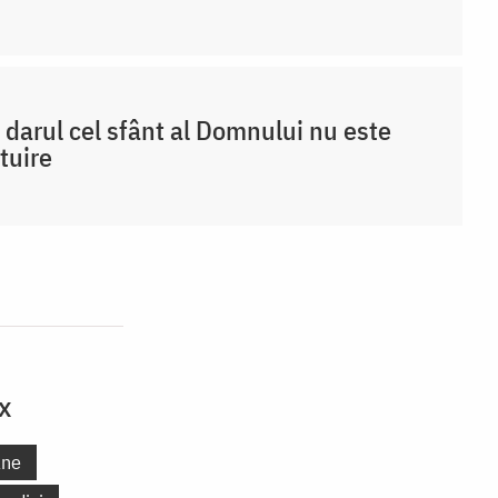
 darul cel sfânt al Domnului nu este
tuire
x
ane