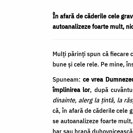
Nechifor
În afară de căderile cele gra
autoanalizeze foarte mult, ni
Mulți părinți spun că fiecare 
bune și cele rele. Pe mine, îns
Spuneam:
ce vrea Dumnezeu
împlinirea lor
, după cuvântu
dinainte, alerg la țintă, la r
că, în afară de căderile cele 
se autoanalizeze foarte mult,
har sau hrană duhovnicească