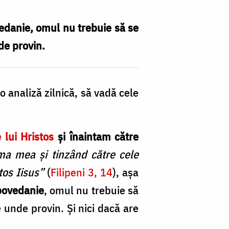
vedanie, omul nu trebuie să se
de provin.
o analiză zilnică, să vadă cele
 lui Hristos
și înaintam către
ma mea și tinzând către cele
tos Iisus”
(
Filipeni 3, 14
), așa
povedanie
, omul nu trebuie să
 unde provin. Și nici dacă are