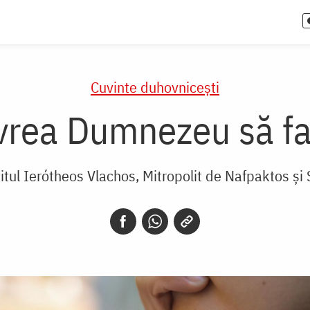
Cuvinte duhovnicești
vrea Dumnezeu să fa
țitul Ierótheos Vlachos, Mitropolit de Nafpaktos și 