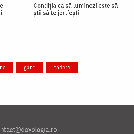
se
Condiția ca să luminezi este să
i
știi să te jertfești
ine
gând
cădere