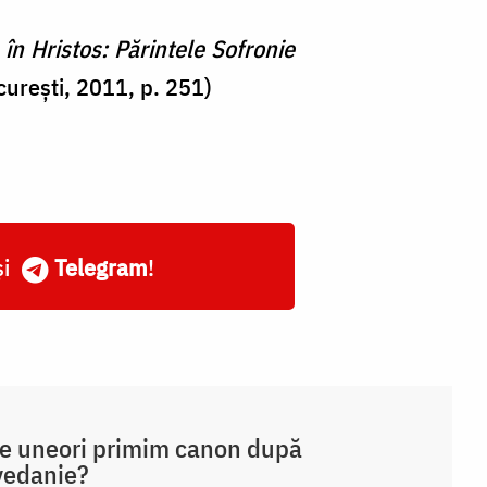
n Hristos: Părintele Sofronie
curești, 2011, p. 251)
și
Telegram
!
e uneori primim canon după
vedanie?