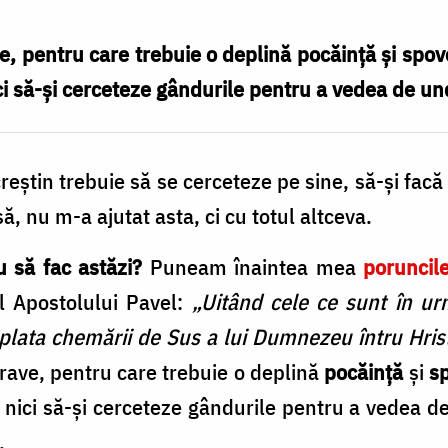
­ve, pentru care trebuie o deplină pocăință și spo
ci să-și cerceteze gândurile pentru a vedea de un
creștin trebuie să se cerceteze pe sine, să-și facă 
ă, nu m-a ajutat asta, ci cu totul altceva.
 să fac astăzi?
Puneam înaintea mea
poruncile
l Apostolului Pavel:
„Uitând cele ce sunt în ur
ăsplata chemării de Sus a lui Dum­nezeu întru Hris
gra­ve, pentru care trebuie o deplină
pocăință
și
s
 nici să-și cerceteze gândurile pentru a vedea de
.