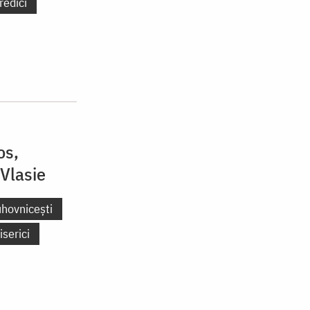
redici
os,
 Vlasie
uhovnicești
iserici