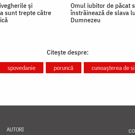
ivegherile și
Omul iubitor de păcat 
a sunt trepte către
înstrăinează de slava lu
ică
Dumnezeu
Citește despre:
spovedanie
poruncă
cunoașterea de s
AUTORI