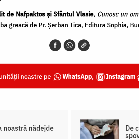
it de Nafpaktos și Sfântul Vlasie
,
Cunosc un om î
mba greacă de Pr. Șerban Tica, Editura Sophia, Bu
nității noastre pe
WhatsApp
,
Instagram
a noastră nădejde
De c
spo