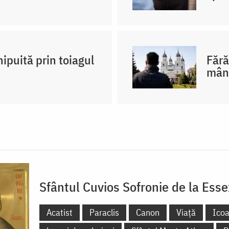
ipuită prin toiagul
Fără
mân
Sfântul Cuvios Sofronie de la Esse
Acatist
Paraclis
Canon
Viață
Ico