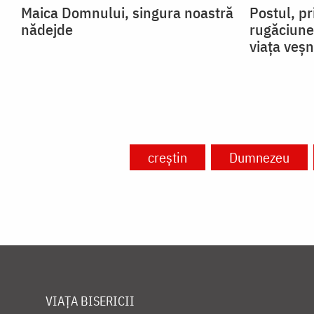
Maica Domnului, singura noastră
Postul, pr
nădejde
rugăciune
viața veșn
creștin
Dumnezeu
VIAȚA BISERICII