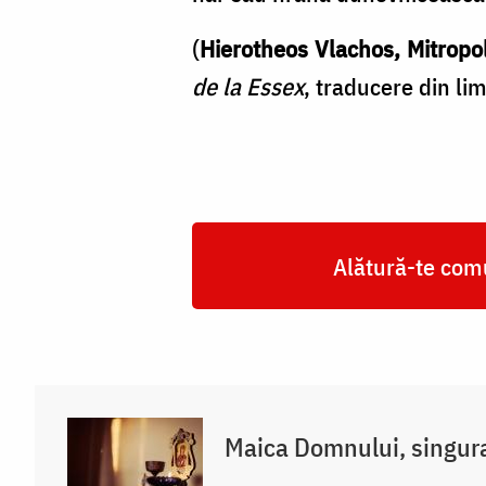
(
Hierotheos Vlachos, Mitropol
de la Essex
, traducere din li
Alătură-te comu
Maica Domnului, singur