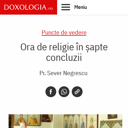
Skip
Meniu
to
main
Main
content
navigation
Puncte de vedere
Ora de religie în şapte
concluzii
Pr. Sever Negrescu