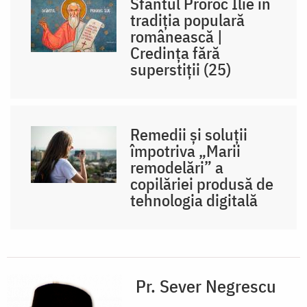
Sfântul Proroc Ilie în
tradiția populară
românească |
Credința fără
superstiții (25)
Remedii și soluții
împotriva „Marii
remodelări” a
copilăriei produsă de
tehnologia digitală
Pr. Sever Negrescu