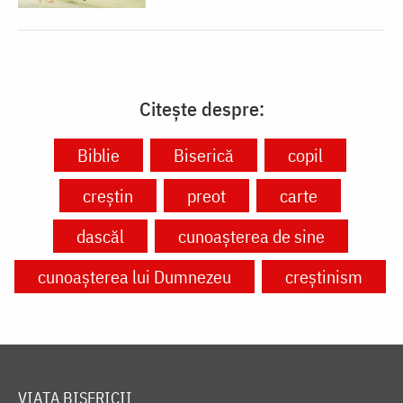
Citește despre:
Biblie
Biserică
copil
creștin
preot
carte
dascăl
cunoașterea de sine
cunoașterea lui Dumnezeu
creștinism
VIAȚA BISERICII