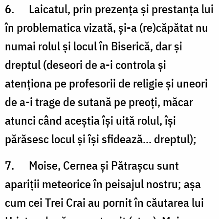
6. Laicatul, prin prezenţa şi prestanţa lui
în problematica vizată, şi-a (re)căpătat nu
numai rolul şi locul în Biserică, dar şi
dreptul (deseori de a-i controla şi
atenţiona pe profesorii de religie şi uneori
de a-i trage de sutană pe preoţi, măcar
atunci când aceştia îşi uită rolul, îşi
părăsesc locul şi îşi sfidează... dreptul);
7. Moise, Cernea şi Pătraşcu sunt
apariţii meteorice în peisajul nostru; aşa
cum cei Trei Crai au pornit în căutarea lui