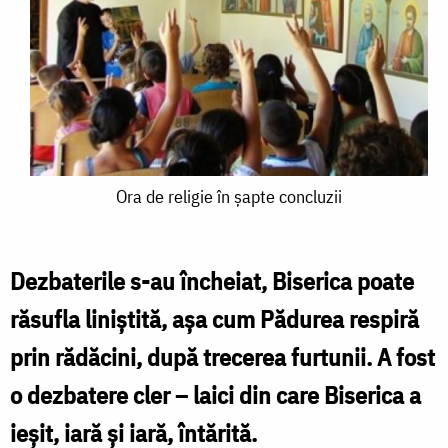
Ora
Ora de religie în şapte concluzii
de
religie
Dezbaterile s-au încheiat, Biserica poate
în
răsufla liniştită, aşa cum Pădurea respiră
şapte
prin rădăcini, după trecerea furtunii. A fost
concluzii
o dezbatere cler – laici din care Biserica a
ieşit, iară şi iară, întărită.