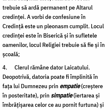
trebuie să ardă permanent pe Altarul
credinţei. A vorbi de confesiune în
Credinţă este un pleonasm cumplit. Locul
credinţei este în Biserică şi în sufletele
oamenilor, locul Religiei trebuie să fie şi în
şcoală;
4. Clerul rămâne dator Laicatului.
Deopotrivă, datoria poate fi împlinită în
faţa lui Dumnezeu prin
empatie
(creştere
în posteritate), prin
simpatie
(iertarea şi
îmbrăţişarea celor ce au pornit furtuna) şi