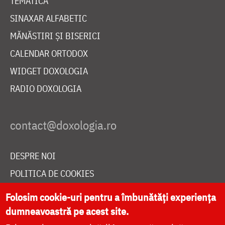
TEMATICĂ
SINAXAR ALFABETIC
MĂNĂSTIRI ȘI BISERICI
CALENDAR ORTODOX
WIDGET DOXOLOGIA
RADIO DOXOLOGIA
DESPRE NOI
POLITICA DE COOKIES
DONEAZĂ ONLINE PENTRU CATEDRALA NAȚIONALĂ
Folosim cookie-uri pentru a îmbunătăți experiența
dumneavoastră pe acest site.