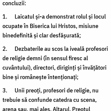
concluzii:
1. Laicatul şi-a demonstrat rolul şi locul
ocupate în Biserica lui Hristos, misiune
binedefinită şi clar desfăşurată;
2. Dezbaterile au scos la iveală profesori
de religie demni (în sensul firesc al
cuvântului), directori, diriginţi şi învăţători
bine şi româneşte întenţionaţi;
3. Unii preoţi, profesori de religie, nu
trebuie să confunde catedra cu scena,
arena sau, mai ales, Altarul. Preotul