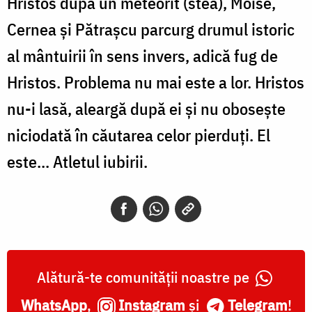
Hristos după un meteorit (stea), Moise,
Cernea şi Pătraşcu parcurg drumul istoric
al mântuirii în sens invers, adică fug de
Hristos. Problema nu mai este a lor. Hristos
nu-i lasă, aleargă după ei şi nu oboseşte
niciodată în căutarea celor pierduţi. El
este... Atletul iubirii.
Alătură-te comunității noastre pe
WhatsApp
,
Instagram
și
Telegram
!