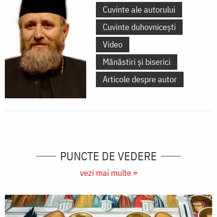
Cuvinte ale autorului
Cuvinte duhovnicești
Video
Mănăstiri și biserici
Articole despre autor
PUNCTE DE VEDERE
vezi mai multe »