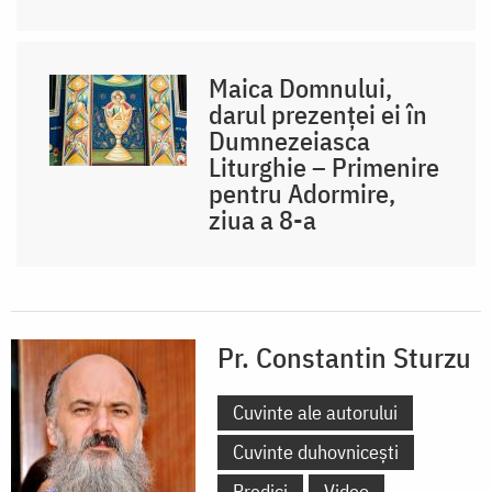
Maica Domnului,
darul prezenței ei în
Dumnezeiasca
Liturghie – Primenire
pentru Adormire,
ziua a 8-a
Pr. Constantin Sturzu
Cuvinte ale autorului
Cuvinte duhovnicești
Predici
Video