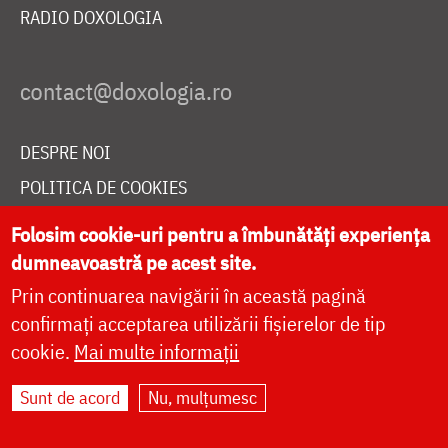
RADIO DOXOLOGIA
DESPRE NOI
POLITICA DE COOKIES
DONEAZĂ ONLINE PENTRU CATEDRALA NAȚIONALĂ
Folosim cookie-uri pentru a îmbunătăți experiența
dumneavoastră pe acest site.
Prin continuarea navigării în această pagină
LIVE
confirmați acceptarea utilizării fișierelor de tip
cookie.
Mai multe informații
Site dezvoltat de
DOXOLOGIA MEDIA
,
Sunt de acord
Nu, mulțumesc
Arhiepiscopia Iașilor | ©
doxologia.ro