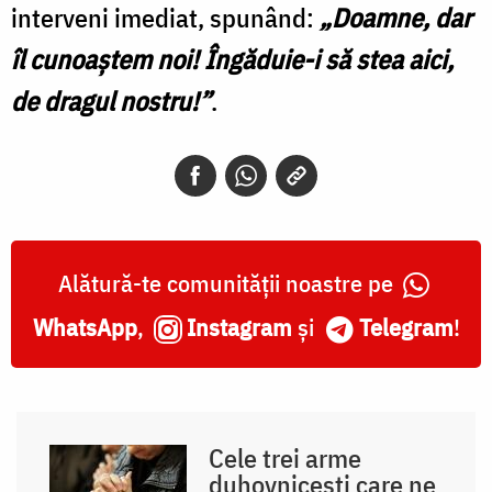
interveni imediat, spunând:
„Doamne, dar
îl cunoaştem noi! Îngăduie-i să stea aici,
de dragul nostru!”
.
Alătură-te comunității noastre pe
WhatsApp
,
Instagram
și
Telegram
!
Cele trei arme
duhovnicești care ne