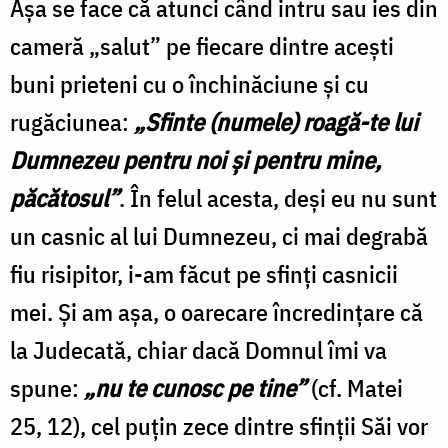
Aşa se face că atunci când intru sau ies din
cameră „salut” pe fiecare dintre aceşti
buni prieteni cu o închinăciune şi cu
rugăciunea:
„Sfinte (numele) roagă-te lui
Dumnezeu pentru noi şi pentru mine,
păcătosul”
. În felul acesta, deşi eu nu sunt
un casnic al lui Dumnezeu, ci mai degrabă
fiu risipitor, i-am făcut pe sfinţi casnicii
mei. Şi am aşa, o oarecare încredinţare că
la Judecată, chiar dacă Domnul îmi va
spune:
„nu te cunosc pe tine”
(cf. Matei
25, 12), cel puţin zece dintre sfinţii Săi vor