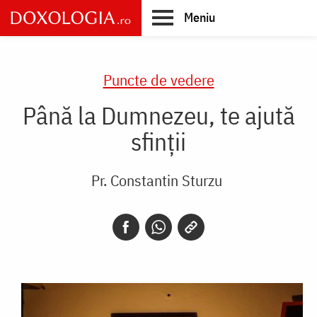
Skip
Meniu
to
main
Main
content
navigation
Puncte de vedere
Până la Dumnezeu, te ajută
sfinţii
Pr. Constantin Sturzu