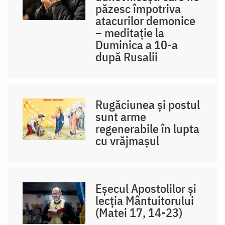
păzesc împotriva
atacurilor demonice
– meditație la
Duminica a 10-a
după Rusalii
Rugăciunea și postul
sunt arme
regenerabile în lupta
cu vrăjmașul
Eșecul Apostolilor și
lecția Mântuitorului
(Matei 17, 14-23)