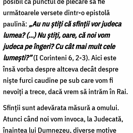
posibil ca punctul de plecare să fie
următoarele versete dintr-o epistolă
paulină:
„
Au nu ştiţi că sfinţii vor judeca
lumea? (...) Nu ştiţi, oare, că noi vom
judeca pe îngeri? Cu cât mai mult cele
lumeşti?”
(I Corinteni 6, 2-3). Aici este
însă vorba despre altceva decât despre
nişte furci caudine pe sub care vom fi
nevoiţi a trece, dacă vrem să intrăm în Rai.
Sfinţii sunt adevărata măsură a omului.
Atunci când noi vom invoca, la Judecată,
înaintea lui Dumnezeu, diverse motive