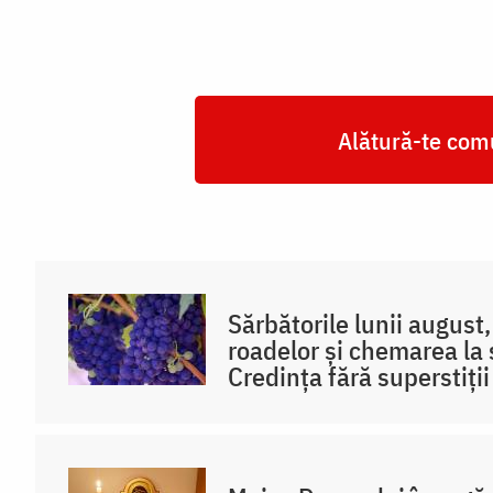
Alătură-te comu
Sărbătorile lunii august
roadelor și chemarea la sf
Credința fără superstiții