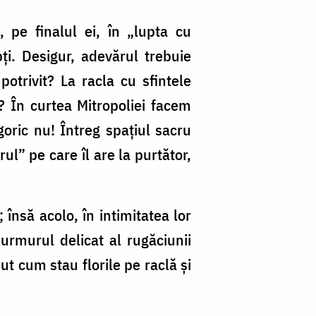
 pe finalul ei, în „lupta cu
ți. Desigur, adevărul trebuie
otrivit? La racla cu sfintele
? În curtea Mitropoliei facem
oric nu! Întreg spațiul sacru
ul” pe care îl are la purtător,
însă acolo, în intimitatea lor
urmurul delicat al rugăciunii
ut cum stau florile pe raclă și