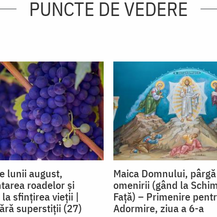
PUNCTE DE VEDERE
e lunii august,
Maica Domnului, pârgă a
tarea roadelor și
omenirii (gând la Schi
a sfințirea vieții |
Față) – Primenire pent
ără superstiții (27)
Adormire, ziua a 6-a