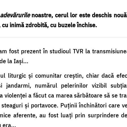
adevărurile
noastre, cerul lor este deschis nouă; 
, cu inimă zdrobită, cu buzele închise.
m fost prezent în studioul TVR la transmisiunea
e la Iași...
ul liturgic și comunitar creștin, chiar dacă efe
și jandarmi, numărul pelerinilor vizibil subția
ita violenței a făcut ca marea sărbătoare să se t
u steaguri și portavoce. Puținii închinători care
emice aferente, au fost luați prin surprindere d
 era...