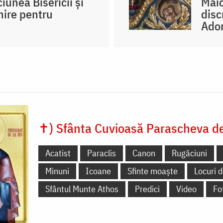
unea Bisericii și
Maic
nire pentru
disc
Ador
✝) Sfânta Cuvioasă Parascheva de 
Acatist
Paraclis
Canon
Rugăciuni
Minuni
Icoane
Sfinte moaște
Locuri d
Sfântul Munte Athos
Predici
Video
Fo