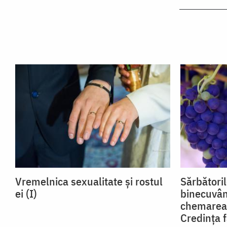
Vremelnica sexualitate și rostul
Sărbătoril
ei (I)
binecuvân
chemarea l
Credința f