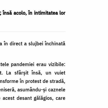
însă acolo, în intimitatea lor
 în direct a slujbei închinată
ctele pandemiei erau vizibile:
t. La sfârșit însă, un vuiet
ransforme în protest de stradă,
 veniseră, asumându-și caznele
e acest desant gălăgios, care