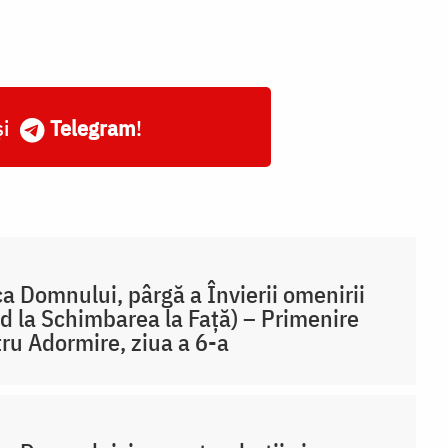
și
Telegram
!
a Domnului, pârgă a Învierii omenirii
d la Schimbarea la Față) – Primenire
ru Adormire, ziua a 6-a