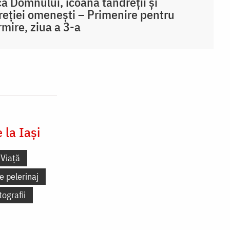
a Domnului, icoana tandreții și
reției omenești – Primenire pentru
mire, ziua a 3-a
la Iași
Viață
e pelerinaj
tografii