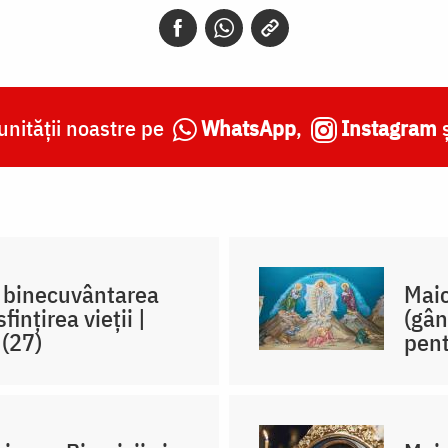
nității noastre pe
WhatsApp
,
Instagram
, binecuvântarea
Maic
ințirea vieții |
(gân
 (27)
pent