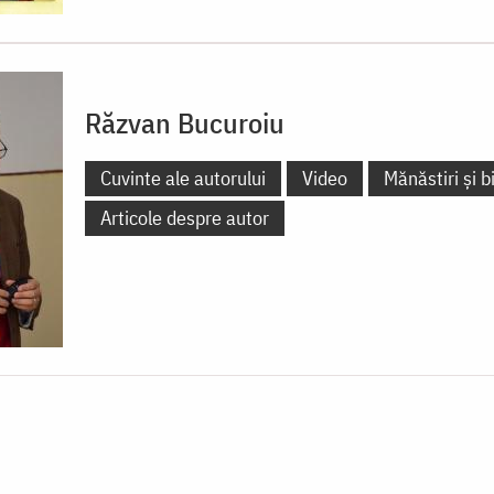
Răzvan Bucuroiu
Cuvinte ale autorului
Video
Mănăstiri și bi
Articole despre autor