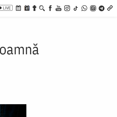
LIVE
07
e toamnă