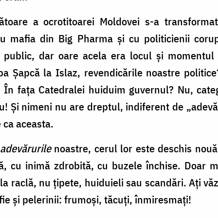
oare a ocrotitoarei Moldovei s-a transformat,
cu mafia din Big Pharma și cu politicienii corup
l public, dar oare acela era locul și momentul p
Șapcă la Islaz, revendicările noastre politice
? În fața Catedralei huiduim guvernul? Nu, categ
u! Și nimeni nu are dreptul, indiferent de „adevăr
 ca aceasta.
adevărurile
noastre, cerul lor este deschis nouă; 
lă, cu inimă zdrobită, cu buzele închise. Doar m
a raclă, nu țipete, huiduieli sau scandări. Ați văz
ie și pelerinii: frumoși, tăcuți, înmiresmați!