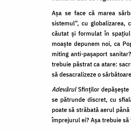
Așa se face că marea sărbăt
sistemul”, cu globalizarea, 
căutat și formulat în spațiu
moaște depunem noi, ca Popa 
miting anti-pașaport sanitar
trebuie păstrat ca atare: sacr
să desacralizeze o sărbătoare
Adevărul
Sfinților depășește
se pătrunde discret, cu sfia
poate să străbată aerul până l
împrejurul ei? Așa trebuie să f