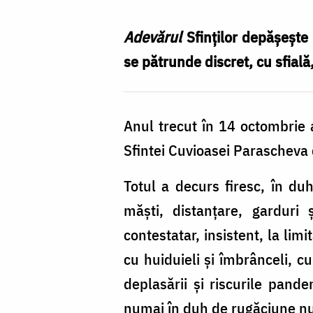
Nechifor
Adevărul
Sfinților depășește
se pătrunde discret, cu sfială
Anul trecut în 14 octombrie a
Sfintei Cuvioasei Parascheva d
Totul a decurs firesc, în duh
măști, distanțare, garduri 
contestatar, insistent, la lim
cu huiduieli și îmbrânceli, c
deplasării și riscurile pand
numai în duh de rugăciune nu