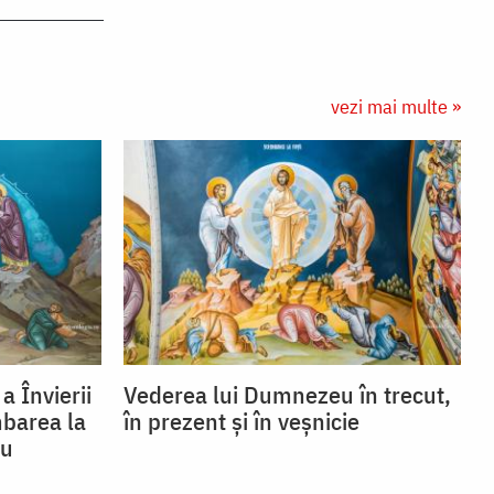
vezi mai multe »
 Învierii
Vederea lui Dumnezeu în trecut,
mbarea la
în prezent și în veșnicie
ru