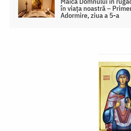
Maica Domnului în rugăci
în viața noastră – Prime
Adormire, ziua a 5-a