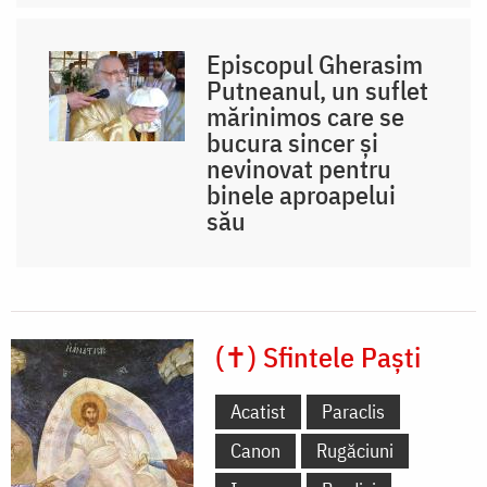
Episcopul Gherasim
Putneanul, un suflet
mărinimos care se
bucura sincer și
nevinovat pentru
binele aproapelui
său
(✝) Sfintele Paști
Acatist
Paraclis
Canon
Rugăciuni