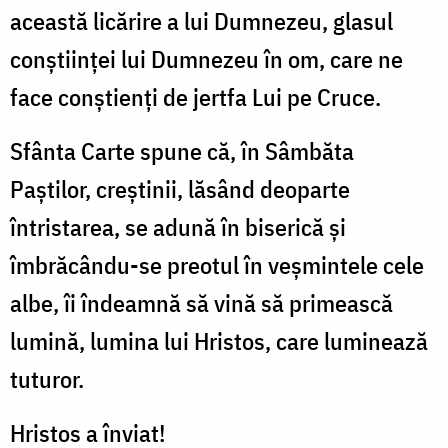
această licărire a lui Dumnezeu, glasul
conştiinţei lui Dumnezeu în om, care ne
face conştienţi de jertfa Lui pe Cruce.
Sfânta Carte spune că, în Sâmbăta
Paştilor, creştinii, lăsând deoparte
întristarea, se adună în biserică şi
îmbrăcându-se preotul în veşmintele cele
albe, îi îndeamnă să vină să primească
lumină, lumina lui Hristos, care luminează
tuturor.
Hristos a înviat!