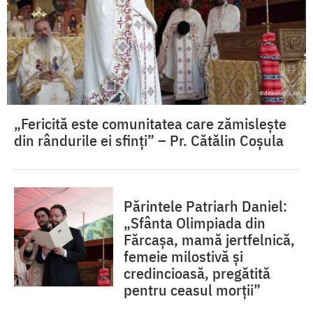
„Fericită este comunitatea care zămislește
din rândurile ei sfinți” – Pr. Cătălin Coșula
Părintele Patriarh Daniel:
„Sfânta Olimpiada din
Fărcașa, mamă jertfelnică,
femeie milostivă și
credincioasă, pregătită
pentru ceasul morții”