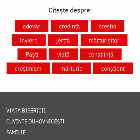
Citește despre:
adevăr
credință
creștin
înviere
jertfă
mărturisitor
Paști
viață
conștiință
creștinism
mărturie
conștient
VIAȚA BISERICII
CUVINTE DUHOVNICEȘTI
FAMILIE