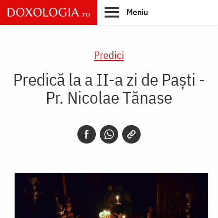
Skip
Meniu
to
main
Main
content
navigation
Predici
Predică la a II-a zi de Paşti -
Pr. Nicolae Tănase