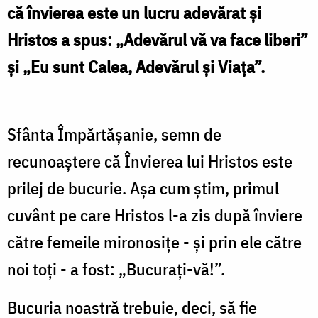
că învierea este un lucru adevărat şi
Hristos a spus: „Adevărul vă va face liberi”
şi „Eu sunt Calea, Adevărul şi Viaţa”.
Sfânta Împărtăşanie, semn de
recunoaştere că Învierea lui Hristos este
prilej de bucurie. Aşa cum ştim, primul
cuvânt pe care Hristos l-a zis după înviere
către femeile mironosiţe - şi prin ele către
noi toţi - a fost: „Bucuraţi-vă!”.
Bucuria noastră trebuie, deci, să fie