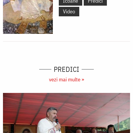
Icoane
Predici
Video
PREDICI
vezi mai multe »