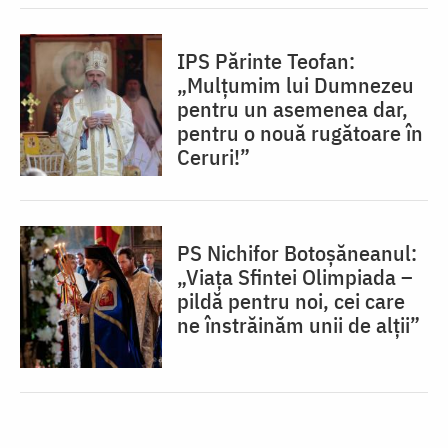
IPS Părinte Teofan:
„Mulțumim lui Dumnezeu
pentru un asemenea dar,
pentru o nouă rugătoare în
Ceruri!”
PS Nichifor Botoșăneanul:
„Viața Sfintei Olimpiada –
pildă pentru noi, cei care
ne înstrăinăm unii de alții”