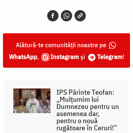
Alătură-te comunității noastre pe
WhatsApp
,
Instagram
și
Telegram
!
IPS Părinte Teofan:
„Mulțumim lui
Dumnezeu pentru un
asemenea dar,
pentru o nouă
rugătoare în Ceruri!”