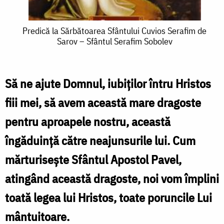
Predică
Predică la Sărbătoarea Sfântului Cuvios Serafim de
Sarov – Sfântul Serafim Sobolev
la
Sărbătoarea
Sfântului
Să ne ajute Domnul, iubiţilor întru Hristos
Cuvios
fiii mei, să avem această mare dragoste
Serafim
pentru aproapele nostru, această
de
îngăduinţă către neajunsurile lui. Cum
Sarov
mărturiseşte Sfântul Apostol Pavel,
–
atingând această dragoste, noi vom împlini
Sfântul
toată legea lui Hristos, toate poruncile Lui
Serafim
mântuitoare.
Sobolev