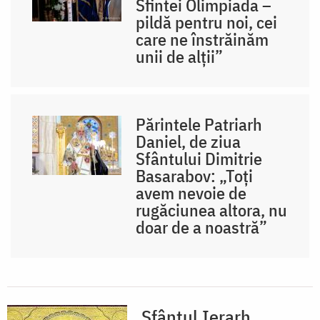
Sfintei Olimpiada –
pildă pentru noi, cei
care ne înstrăinăm
unii de alții”
Părintele Patriarh
Daniel, de ziua
Sfântului Dimitrie
Basarabov: „Toți
avem nevoie de
rugăciunea altora, nu
doar de a noastră”
Sfântul Ierarh