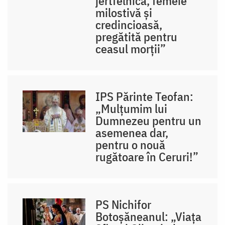
jertfelnică, femeie
milostivă și
credincioasă,
pregătită pentru
ceasul morții”
IPS Părinte Teofan:
„Mulțumim lui
Dumnezeu pentru un
asemenea dar,
pentru o nouă
rugătoare în Ceruri!”
PS Nichifor
Botoșăneanul: „Viața