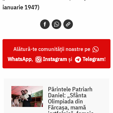
ianuarie 1947)
Alătură-te comunității noastre pe
WhatsApp
,
Instagram
și
Telegram
!
Părintele Patriarh
Daniel: „Sfânta
Olimpiada din
Fărcașa, mamă