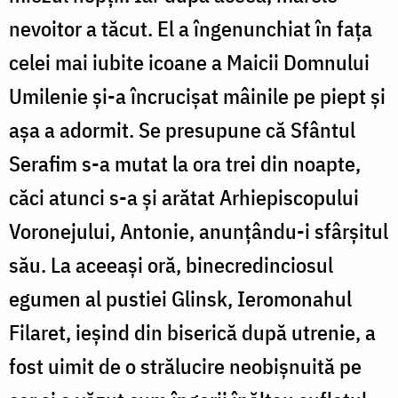
nevoitor a tăcut. El a îngenunchiat în faţa
celei mai iubite icoane a Maicii Domnului
Umilenie şi-a încrucişat mâinile pe piept şi
aşa a adormit. Se presupune că Sfântul
Serafim s-a mutat la ora trei din noapte,
căci atunci s-a şi arătat Arhiepiscopului
Voronejului, Antonie, anunţându-i sfârşitul
său. La aceeaşi oră, binecredinciosul
egumen al pustiei Glinsk, Ieromonahul
Filaret, ieşind din biserică după utrenie, a
fost uimit de o strălucire neobişnuită pe