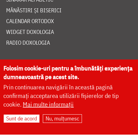
MĂNĂSTIRI ȘI BISERICI
CALENDAR ORTODOX
WIDGET DOXOLOGIA
RADIO DOXOLOGIA
Folosim cookie-uri pentru a îmbunătăți experiența
dumneavoastră pe acest site.
DESPRE NOI
Prin continuarea navigării în această pagină
POLITICA DE COOKIES
confirmați acceptarea utilizării fișierelor de tip
cookie.
Mai multe informații
DONEAZĂ ONLINE PENTRU CATEDRALA NAȚIONALĂ
Sunt de acord
Nu, mulțumesc
LIVE