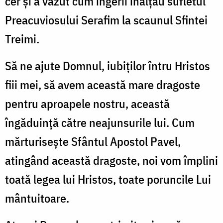
cer şi a văzut cum îngerii înălţau sufletul
Preacuviosului Serafim la scaunul Sfintei
Treimi.
Să ne ajute Domnul, iubiţilor întru Hristos
fiii mei, să avem această mare dragoste
pentru aproapele nostru, această
îngăduinţă către neajunsurile lui. Cum
mărturiseşte Sfântul Apostol Pavel,
atingând această dragoste, noi vom împlini
toată legea lui Hristos, toate poruncile Lui
mântuitoare.