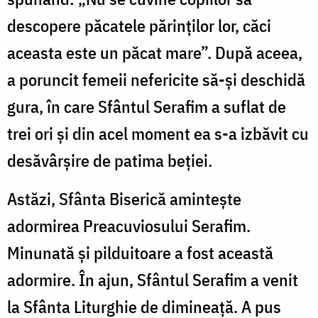
descopere păcatele părinţilor lor, căci
aceasta este un păcat mare”. După aceea,
a poruncit femeii nefericite să-şi deschidă
gura, în care Sfântul Serafim a suflat de
trei ori şi din acel moment ea s-a izbăvit cu
desăvârşire de patima beţiei.
Astăzi, Sfânta Biserică aminteşte
adormirea Preacuviosului Serafim.
Minunată şi pilduitoare a fost această
adormire. În ajun, Sfântul Serafim a venit
la Sfânta Liturghie de dimineaţă. A pus