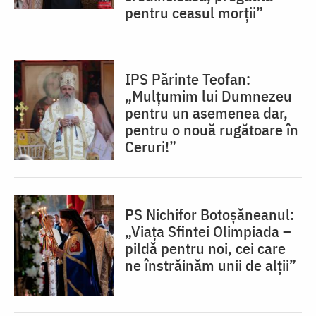
pentru ceasul morții”
IPS Părinte Teofan:
„Mulțumim lui Dumnezeu
pentru un asemenea dar,
pentru o nouă rugătoare în
Ceruri!”
PS Nichifor Botoșăneanul:
„Viața Sfintei Olimpiada –
pildă pentru noi, cei care
ne înstrăinăm unii de alții”