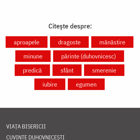
Citește despre:
aproapele
dragoste
mănăstire
minune
părinte (duhovnicesc)
predică
sfânt
smerenie
iubire
egumen
VIAȚA BISERICII
CUVINTE DUHOVNICEȘTI