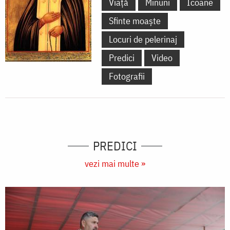
Viață
Minuni
Icoane
Sfinte moaște
Locuri de pelerinaj
Predici
Video
Fotografii
PREDICI
vezi mai multe »