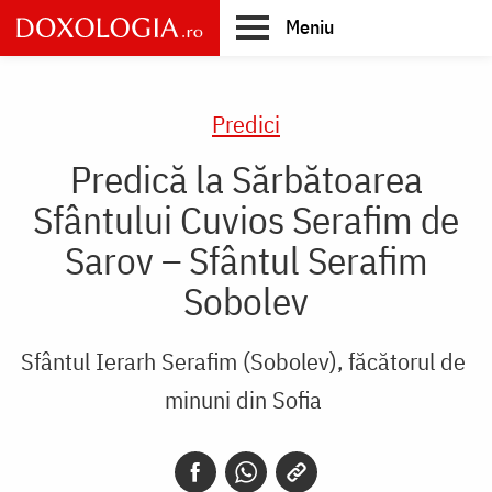
Skip
Meniu
to
main
Main
content
navigation
Predici
Predică la Sărbătoarea
Sfântului Cuvios Serafim de
Sarov – Sfântul Serafim
Sobolev
Sfântul Ierarh Serafim (Sobolev), făcătorul de
minuni din Sofia