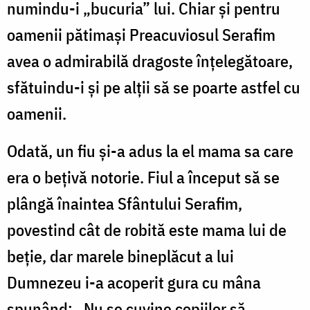
numindu-i „bucuria” lui. Chiar şi pentru
oamenii pătimaşi Preacuviosul Serafim
avea o admirabilă dragoste înţelegătoare,
sfătuindu-i şi pe alţii să se poarte astfel cu
oamenii.
Odată, un fiu şi-a adus la el mama sa care
era o beţivă notorie. Fiul a început să se
plângă înaintea Sfântului Serafim,
povestind cât de robită este mama lui de
beţie, dar marele bineplăcut a lui
Dumnezeu i-a acoperit gura cu mâna
spunând: „Nu se cuvine copiilor să