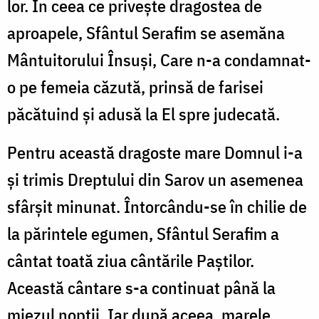
lor. În ceea ce priveşte dragostea de
aproapele, Sfântul Serafim se asemăna
Mântuitorului Însuşi, Care n-a condamnat-
o pe femeia căzută, prinsă de farisei
păcătuind şi adusă la El spre judecată.
Pentru această dragoste mare Domnul i-a
şi trimis Dreptului din Sarov un asemenea
sfârşit minunat. Întorcându-se în chilie de
la părintele egumen, Sfântul Serafim a
cântat toată ziua cântările Paştilor.
Această cântare s-a continuat până la
miezul nopţii. Iar după aceea, marele