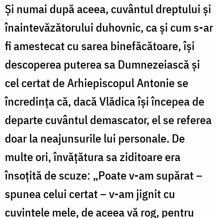
Şi numai după aceea, cuvântul dreptului şi
înaintevăzătorului duhovnic, ca şi cum s-ar
fi amestecat cu sarea binefăcătoare, îşi
descoperea puterea sa Dumnezeiască şi
cel certat de Arhiepiscopul Antonie se
încredinţa că, dacă Vlădica îşi începea de
departe cuvântul demascator, el se referea
doar la neajunsurile lui personale. De
multe ori, învăţătura sa ziditoare era
însoţită de scuze: „Poate v-am supărat –
spunea celui certat – v-am jignit cu
cuvintele mele, de aceea vă rog, pentru