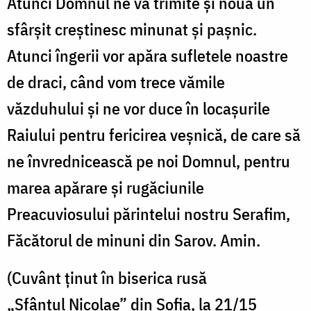
Atunci Domnul ne va trimite şi nouă un
sfârşit creştinesc minunat şi paşnic.
Atunci îngerii vor apăra sufletele noastre
de draci, când vom trece vămile
văzduhului şi ne vor duce în locaşurile
Raiului pentru fericirea veşnică, de care să
ne învrednicească pe noi Domnul, pentru
marea apărare şi rugăciunile
Preacuviosului părintelui nostru Serafim,
Făcătorul de minuni din Sarov. Amin.
(Cuvânt ținut în biserica rusă
„Sfântul Nicolae” din Sofia, la 21/15