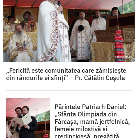
„Fericită este comunitatea care zămislește
din rândurile ei sfinți” – Pr. Cătălin Coșula
Părintele Patriarh Daniel:
„Sfânta Olimpiada din
Fărcașa, mamă jertfelnică,
femeie milostivă și
credincioasă, pregătită