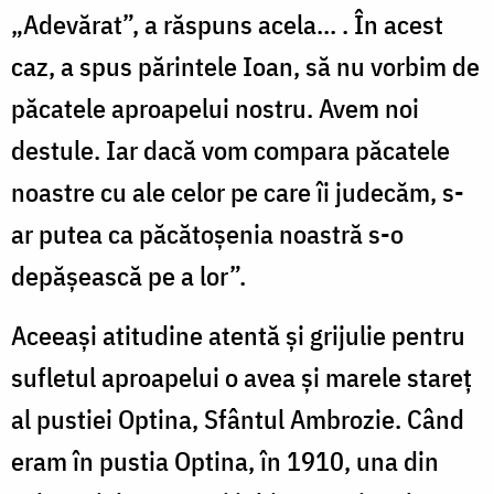
„Adevărat”, a răspuns acela... . În acest
caz, a spus părintele Ioan, să nu vorbim de
păcatele aproapelui nostru. Avem noi
destule. Iar dacă vom compara păcatele
noastre cu ale celor pe care îi judecăm, s-
ar putea ca păcătoşenia noastră s-o
depăşească pe a lor”.
Aceeaşi atitudine atentă şi grijulie pentru
sufletul aproapelui o avea şi marele stareţ
al pustiei Optina, Sfântul Ambrozie. Când
eram în pustia Optina, în 1910, una din