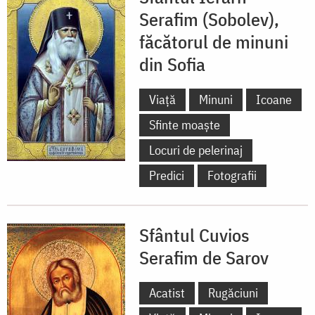
Serafim (Sobolev),
făcătorul de minuni
din Sofia
Viață
Minuni
Icoane
Sfinte moaște
Locuri de pelerinaj
Predici
Fotografii
Sfântul Cuvios
Serafim de Sarov
Acatist
Rugăciuni