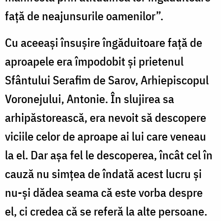
faţă de neajunsurile oamenilor”.
Cu aceeaşi însuşire îngăduitoare faţă de
aproapele era împodobit şi prietenul
Sfântului Serafim de Sarov, Arhiepiscopul
Voronejului, Antonie. În slujirea sa
arhipăstorească, era nevoit să descopere
viciile celor de aproape ai lui care veneau
la el. Dar aşa fel le descoperea, încât cel în
cauză nu simţea de îndată acest lucru şi
nu-şi dădea seama că este vorba despre
el, ci credea că se referă la alte persoane.