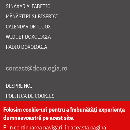
SINAXAR ALFABETIC
MĂNĂSTIRI ȘI BISERICI
CALENDAR ORTODOX
WIDGET DOXOLOGIA
RADIO DOXOLOGIA
DESPRE NOI
POLITICA DE COOKIES
DONEAZĂ ONLINE PENTRU CATEDRALA NAȚIONALĂ
Folosim cookie-uri pentru a îmbunătăți experiența
dumneavoastră pe acest site.
Prin continuarea navigării în această pagină
LIVE