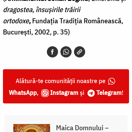
dragostea, însușirile trăirii
ortodoxe
,
Fundația Tradiția Românească,
București, 2002, p. 35)
Alătură-te comunității noastre pe
WhatsApp
,
Instagram
și
Telegram
!
Maica Domnului –