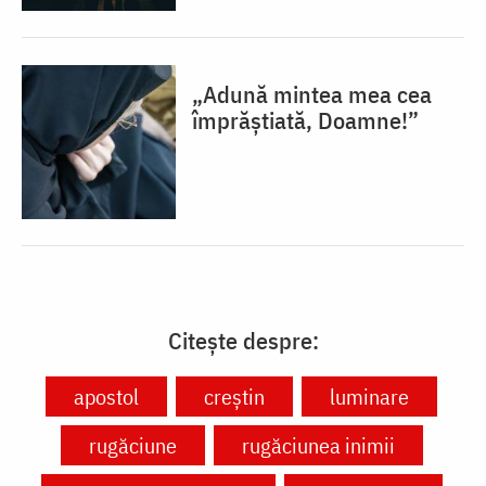
„Adună mintea mea cea
împrăștiată, Doamne!”
Citește despre:
apostol
creștin
luminare
rugăciune
rugăciunea inimii