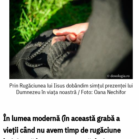
Prin
Prin Rugăciunea lui Iisus dobândim simțul prezenței lui
Dumnezeu în viața noastră / Foto: Oana Nechifor
Rugăciunea
lui
Iisus
În lumea modernă (în această grabă a
dobândim
vieții când nu avem timp de rugăciune
simțul