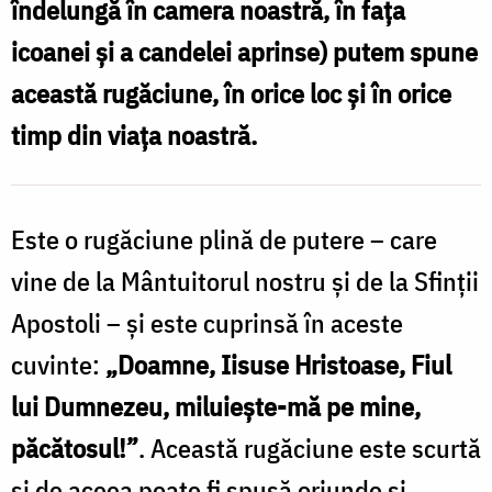
îndelungă în camera noastră, în fața
prezenței
icoanei și a candelei aprinse) putem spune
lui
această rugăciune, în orice loc și în orice
Dumnezeu
timp din viața noastră.
în
viața
noastră
Este o rugăciune plină de putere – care
/
vine de la Mântuitorul nostru și de la Sfinții
Foto:
Apostoli – și este cuprinsă în aceste
Oana
cuvinte:
„Doamne, Iisuse Hristoase, Fiul
Nechifor
lui Dumnezeu, miluiește-mă pe mine,
păcătosul!”
. Această rugăciune este scurtă
și de aceea poate fi spusă oriunde și