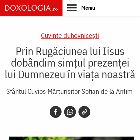
Skip
Meniu
to
main
Main
content
navigation
Cuvinte duhovnicești
Prin Rugăciunea lui Iisus
dobândim simțul prezenței
lui Dumnezeu în viața noastră
Sfântul Cuvios Mărturisitor Sofian de la Antim