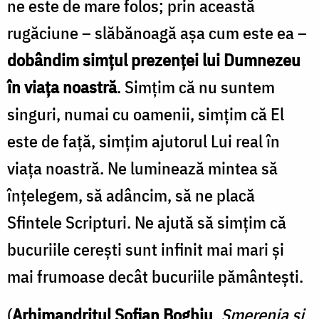
ne este de mare folos; prin această
rugăciune – slăbănoagă așa cum este ea –
dobândim simțul prezenței lui Dumnezeu
în viața noastră
. Simțim că nu suntem
singuri, numai cu oamenii, simțim că El
este de față, simțim ajutorul Lui real în
viața noastră. Ne luminează mintea să
înțelegem, să adâncim, să ne placă
Sfintele Scripturi. Ne ajută să simțim că
bucuriile cerești sunt infinit mai mari și
mai frumoase decât bucuriile pământești.
(
Arhimandritul Sofian Boghiu
,
Smerenia și