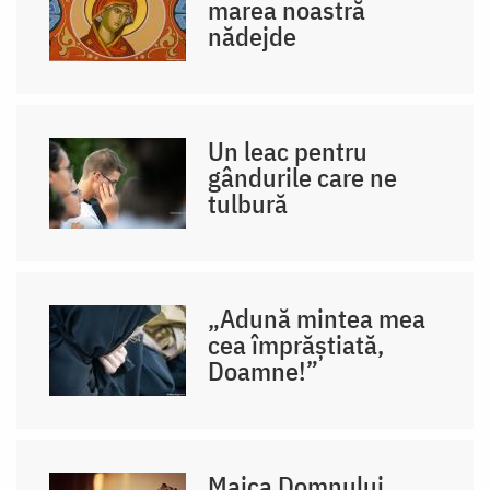
marea noastră
nădejde
Un leac pentru
gândurile care ne
tulbură
„Adună mintea mea
cea împrăștiată,
Doamne!”
Maica Domnului,