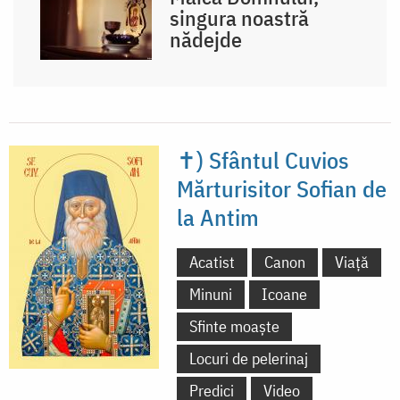
singura noastră
nădejde
✝) Sfântul Cuvios
Mărturisitor Sofian de
la Antim
Acatist
Canon
Viață
Minuni
Icoane
Sfinte moaște
Locuri de pelerinaj
Predici
Video