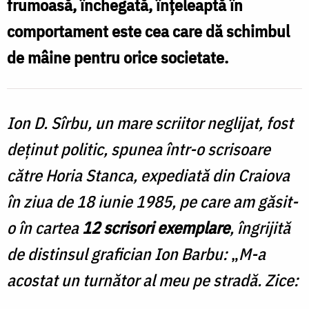
frumoasă, închegată, înţeleaptă în
lume
comportament este cea care dă schimbul
/
de mâine pentru orice societate.
Foto:
Oana
Nechifor
Ion D. Sîrbu, un mare scriitor neglijat, fost
deţinut politic, spunea într-o scrisoare
către Horia Stanca, expediată din Craiova
în ziua de 18 iunie 1985, pe care am găsit-
o în cartea
12 scrisori exemplare
, îngrijită
de distinsul grafician Ion Barbu:
„
M-a
acostat un turnător al meu pe stradă. Zice: