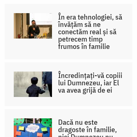
În era tehnologiei, să
învățăm să ne
conectăm real și să
petrecem timp
frumos în familie
Încredințați-vă copiii
lui Dumnezeu, iar El
va avea grijă de ei
Dacă nu este
dragoste în familie,
nici Dumnezeu nu