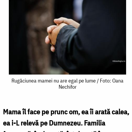
Rugăciunea
Rugăciunea mamei nu are egal pe lume / Foto: Oana
Nechifor
mamei
nu
are
Mama îl face pe prunc om, ea îi arată calea,
egal
ea i-L relevă pe Dumnezeu. Familia
pe