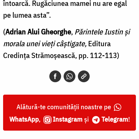
întoarcă. Rugăciunea mamei nu are egal
pe lumea asta”.
(
Adrian Alui Gheorghe
,
Părintele Iustin şi
morala unei vieţi câştigate,
Editura
Credinţa Strămoşească, pp. 112-113)
Alătură-te comunității noastre pe
WhatsApp
,
Instagram
și
Telegram
!