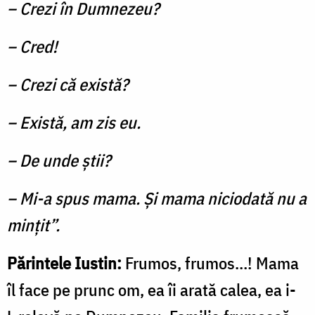
– Crezi în Dumnezeu?
– Cred!
– Crezi că există?
– Există, am zis eu.
– De unde ştii?
– Mi-a spus mama. Şi mama niciodată nu a
minţit”.
Părintele Iustin:
Frumos, frumos…! Mama
îl face pe prunc om, ea îi arată calea, ea i-