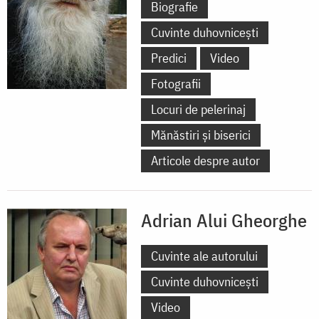
Biografie
Cuvinte duhovnicești
Predici
Video
Fotografii
Locuri de pelerinaj
Mănăstiri și biserici
Articole despre autor
Adrian Alui Gheorghe
Cuvinte ale autorului
Cuvinte duhovnicești
Video