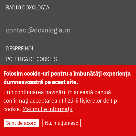
RADIO DOXOLOGIA
DESPRE NOI
POLITICA DE COOKIES
DONEAZĂ ONLINE PENTRU CATEDRALA NAȚIONALĂ
Folosim cookie-uri pentru a îmbunătăți experiența
dumneavoastră pe acest site.
Prin continuarea navigării în această pagină
LIVE
confirmați acceptarea utilizării fișierelor de tip
cookie.
Mai multe informații
Site dezvoltat de
DOXOLOGIA MEDIA
,
Sunt de acord
Nu, mulțumesc
Arhiepiscopia Iașilor | ©
doxologia.ro