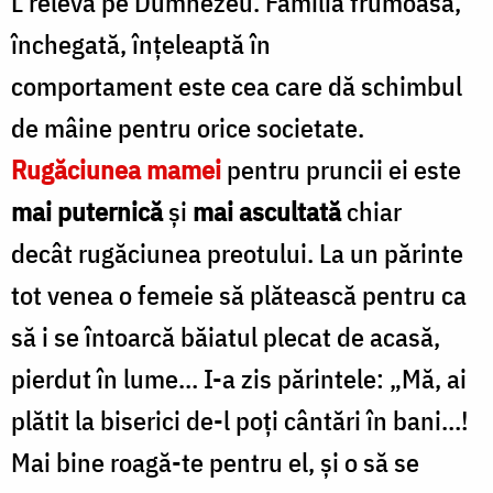
L relevă pe Dumnezeu. Familia frumoasă,
închegată, înţeleaptă în
comportament este cea care dă schimbul
de mâine pentru orice societate.
Rugăciunea mamei
pentru pruncii ei este
mai puternică
şi
mai ascultată
chiar
decât rugăciunea preotului. La un părinte
tot venea o femeie să plătească pentru ca
să i se întoarcă băiatul plecat de acasă,
pierdut în lume… I-a zis părintele: „Mă, ai
plătit la biserici de-l poţi cântări în bani…!
Mai bine roagă-te pentru el, şi o să se