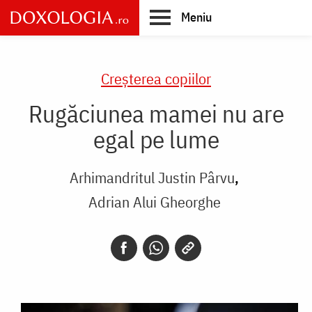
Skip
Meniu
to
main
Main
content
navigation
Creşterea copiilor
Rugăciunea mamei nu are
egal pe lume
Arhimandritul Justin Pârvu
Adrian Alui Gheorghe