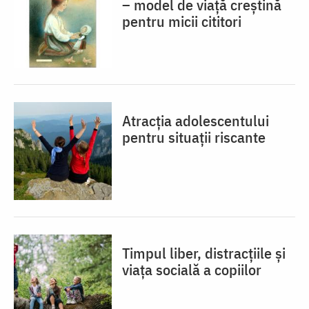
– model de viaţă creştină
pentru micii cititori
Atracția adolescentului
pentru situații riscante
Timpul liber, distracțiile și
viața socială a copiilor