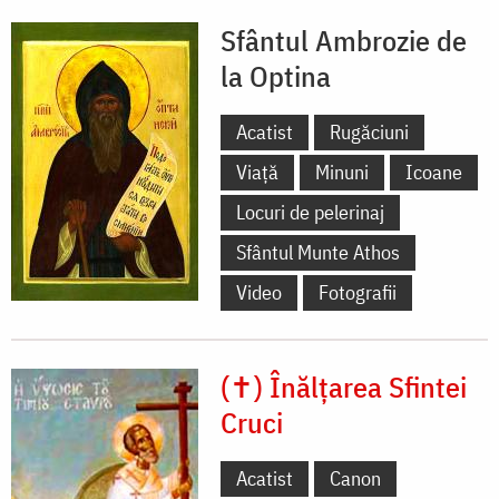
Sfântul Ambrozie de
la Optina
Acatist
Rugăciuni
Viață
Minuni
Icoane
Locuri de pelerinaj
Sfântul Munte Athos
Video
Fotografii
(✝) Înălțarea Sfintei
Cruci
Acatist
Canon