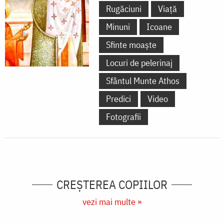
Rugăciuni
Viață
Minuni
Icoane
Sfinte moaște
Locuri de pelerinaj
Sfântul Munte Athos
Predici
Video
Fotografii
CREŞTEREA COPIILOR
vezi mai multe »