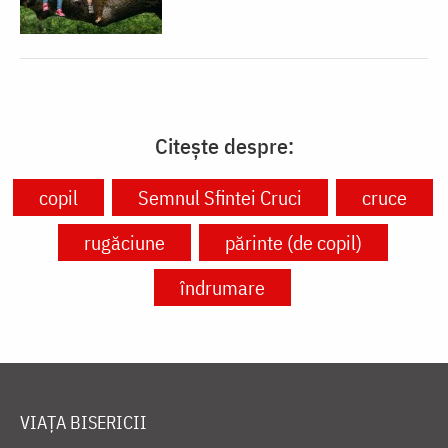
Citește despre:
copil
Semnul Sfintei Cruci
cruce
rugăciune
părinte (de copil)
îndrumare
VIAȚA BISERICII