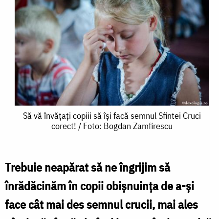
Să
Să vă învățați copiii să își facă semnul Sfintei Cruci
corect! / Foto: Bogdan Zamfirescu
vă
învățați
copiii
Trebuie neapărat să ne îngrijim să
să
înrădăcinăm în copii obişnuinţa de a-şi
își
face cât mai des semnul crucii, mai ales
facă