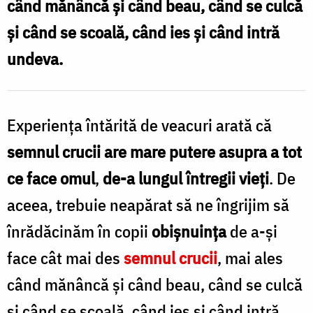
când mănâncă şi când beau, când se culcă
semnul
şi când se scoală, când ies şi când intră
Sfintei
undeva.
Cruci
corect!
/
Experienţa întărită de veacuri arată că
Foto:
semnul crucii are mare putere asupra a tot
Bogdan
ce face omul
,
de-a lungul întregii vieţi
. De
Zamfirescu
aceea, trebuie neapărat să ne îngrijim să
înrădăcinăm în copii
obişnuinţa
de a-şi
face cât mai des
semnul crucii
, mai ales
când mănâncă şi când beau, când se culcă
şi când se scoală, când ies şi când intră