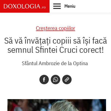
Skip
Meniu
to
main
Main
content
navigation
Creşterea copiilor
Să vă învățați copiii să își facă
semnul Sfintei Cruci corect!
Sfântul Ambrozie de la Optina