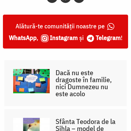
Alătură-te comunității noastre pe
WhatsApp
,
Instagram
și
Telegram
!
Dacă nu este
dragoste în familie,
nici Dumnezeu nu
este acolo
Sfânta Teodora de la
Sihla – model de