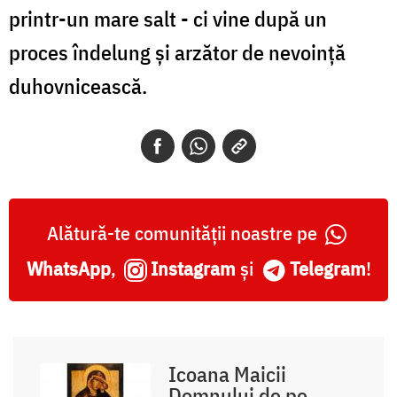
printr-un mare salt - ci vine după un
proces îndelung și arzător de nevoință
duhovnicească.
Alătură-te comunității noastre pe
WhatsApp
,
Instagram
și
Telegram
!
Icoana Maicii
Domnului de pe