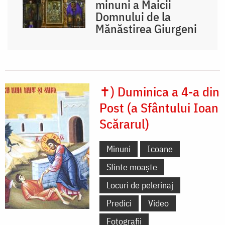
minuni a Maicii
Domnului de la
Mănăstirea Giurgeni
✝) Duminica a 4-a din
Post (a Sfântului Ioan
Scărarul)
Minuni
Icoane
Sfinte moaște
Locuri de pelerinaj
Predici
Video
Fotografii