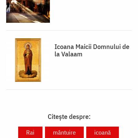
Icoana Maicii Domnului de
la Valaam
Citește despre:
Rai
mântuire
icoană