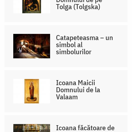
Tolga (Tolgska)
Catapeteasma – un
simbol al
simbolurilor
Icoana Maicii
Domnului de la
Valaam
Icoana făcătoare de