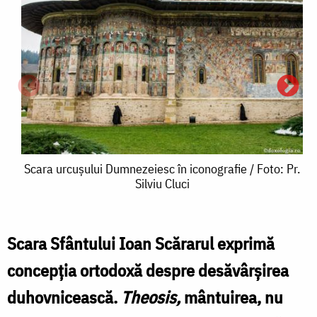
Scara
Scara urcușului Dumnezeiesc în iconografie / Foto: Pr.
Silviu Cluci
urcușului
Dumnezeiesc
în
Scara Sfântului Ioan Scărarul exprimă
iconografie
concepția ortodoxă despre desăvârșirea
u
/
duhovnicească.
Theosis,
mântuirea, nu
Foto: