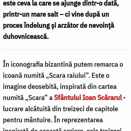
este ceva la care se ajunge dintr-o dată,
î
Pr.
printr-un mare salt – ci vine după un
i
Silviu
proces îndelung și arzător de nevoință
Cluci
duhovnicească.
În iconografia bizantină putem remarca o
icoană numită „Scara raiului”. Este o
imagine deosebită, inspirată din cartea
numită „Scara” a
Sfântului Ioan Scărarul
-
lucrare alcătuită din treizeci de capitole
pentru mântuire. În reprezentarea
inspirată de această scriere, cele treizeci