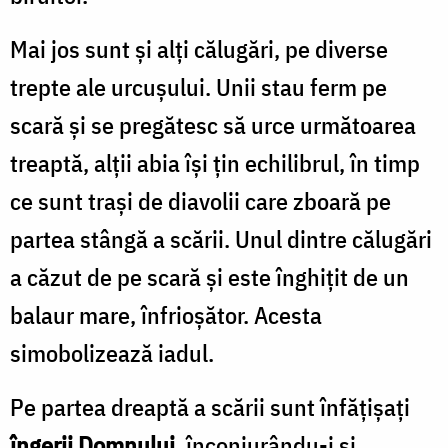
Mai jos sunt și alți călugări, pe diverse
trepte ale urcușului. Unii stau ferm pe
scară și se pregătesc să urce următoarea
treaptă, alții abia își țin echilibrul, în timp
ce sunt trași de diavolii care zboară pe
partea stângă a scării. Unul dintre călugări
a căzut de pe scară și este înghițit de un
balaur mare, înfrioșător. Acesta
simobolizează iadul.
Pe partea dreaptă a scării sunt înfățișați
îngerii Domnului
, înconjurându-i și