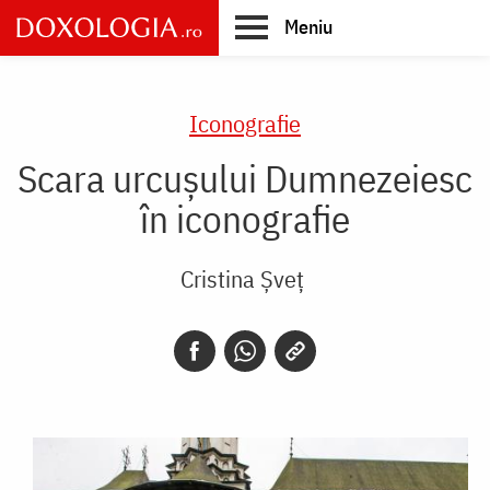
Skip
Meniu
to
main
Main
content
navigation
Iconografie
Scara urcușului Dumnezeiesc
în iconografie
Cristina Șveț