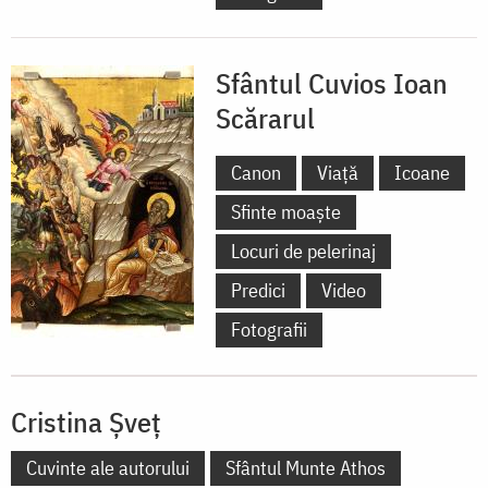
Sfântul Cuvios Ioan
Scărarul
Canon
Viață
Icoane
Sfinte moaște
Locuri de pelerinaj
Predici
Video
Fotografii
Cristina Șveț
Cuvinte ale autorului
Sfântul Munte Athos