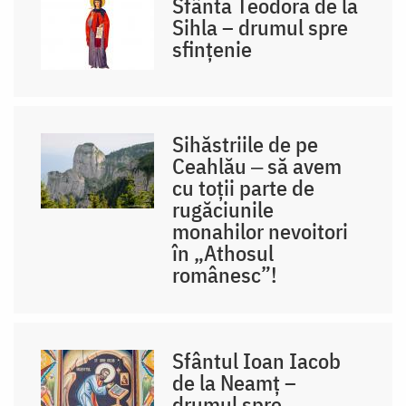
Sfânta Teodora de la
Sihla – drumul spre
sfințenie
Sihăstriile de pe
Ceahlău ‒ să avem
cu toții parte de
rugăciunile
monahilor nevoitori
în „Athosul
românesc”!
Sfântul Ioan Iacob
de la Neamț –
drumul spre