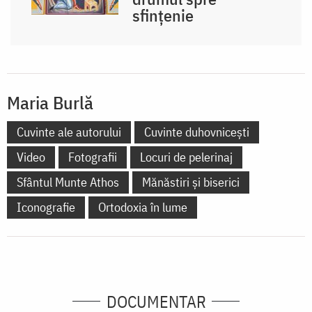
sfințenie
Maria Burlă
Cuvinte ale autorului
Cuvinte duhovnicești
Video
Fotografii
Locuri de pelerinaj
Sfântul Munte Athos
Mănăstiri și biserici
Iconografie
Ortodoxia în lume
DOCUMENTAR