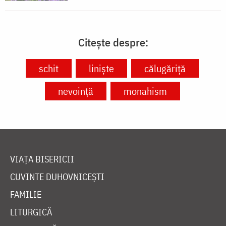
Citește despre:
schit
liniște
călugăriță
nevoință
monahism
VIAȚA BISERICII
CUVINTE DUHOVNICEȘTI
FAMILIE
LITURGICĂ