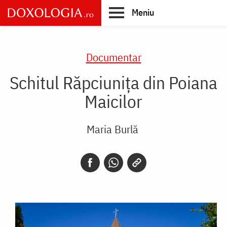
Skip
Meniu
to
main
Main
content
navigation
Documentar
Schitul Răpciunița din Poiana
Maicilor
Maria Burlă