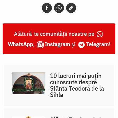
Alătură-te comunității noastre pe
WhatsApp
,
Instagram
și
Telegram
!
10 lucruri mai puțin
cunoscute despre
Sfânta Teodora de la
Sihla