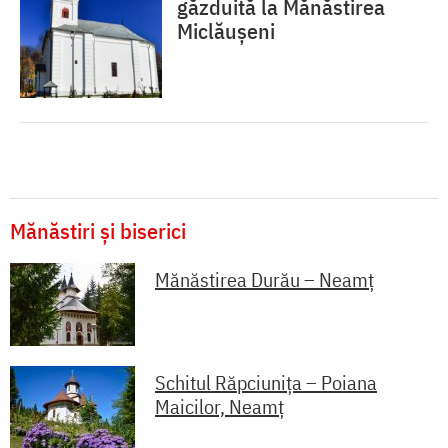
găzduită la Mănăstirea
Miclăușeni
Mănăstiri și biserici
Mănăstirea Durău – Neamț
Schitul Răpciunița – Poiana
Maicilor, Neamț