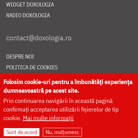
WIDGET DOXOLOGIA
RADIO DOXOLOGIA
DESPRE NOI
POLITICA DE COOKIES
DONEAZĂ ONLINE PENTRU CATEDRALA NAȚIONALĂ
Folosim cookie-uri pentru a îmbunătăți experiența
dumneavoastră pe acest site.
Prin continuarea navigării în această pagină
LIVE
confirmați acceptarea utilizării fișierelor de tip
cookie.
Mai multe informații
Site dezvoltat de
DOXOLOGIA MEDIA
,
Sunt de acord
Nu, mulțumesc