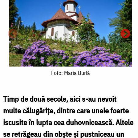
Foto:
Foto: Maria Burlă
Maria
Burlă
Timp de două secole, aici s-au nevoit
multe călugărițe, dintre care unele foarte
F
iscusite în lupta cea duhovnicească. Altele
se retrăgeau din obște și pustniceau un
B