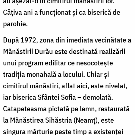
au așezat-o în cimitirul mănăstirii lor.
Câțiva ani a funcționat și ca biserică de
parohie.
După 1972, zona din imediata vecinătate a
Mănăstirii Durău este destinată realizării
unui program edilitar ce nesocotește
tradiția monahală a locului. Chiar și
cimitirul mănăstiri, aflat aici, este nivelat,
iar biserica Sfântei Sofia – demolată.
Catapeteasma pictată pe lemn, restaurată
la Mănăstirea Sihăstria (Neamț), este
singura mărturie peste timp a existenței