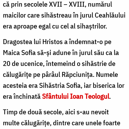
că prin secolele XVII – XVIII, numărul
maicilor care sihăstreau în jurul Ceahlăului
era aproape egal cu cel al sihaștrilor.
Dragostea lui Hristos a îndemnat-o pe
Maica Sofia să-și adune în jurul său ca la
20 de ucenice, întemeind o sihăstrie de
călugărițe pe pârâul Răpciunița. Numele
acesteia era Sihăstria Sofia, iar biserica lor
era închinată
Sfântului Ioan Teologul
.
Timp de două secole, aici s-au nevoit
multe călugărițe, dintre care unele foarte