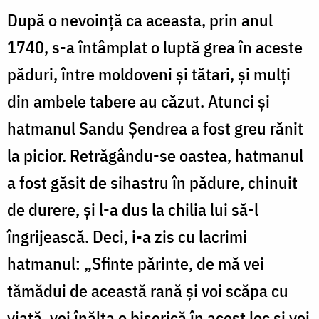
După o nevoinţă ca aceasta, prin anul
1740, s-a întâmplat o luptă grea în aceste
păduri, între moldoveni şi tătari, şi mulţi
din ambele tabere au căzut. Atunci şi
hatmanul Sandu Şendrea a fost greu rănit
la picior. Retrăgându-se oastea, hatmanul
a fost găsit de sihastru în pădure, chinuit
de durere, şi l-a dus la chilia lui să-l
îngrijească. Deci, i-a zis cu lacrimi
hatmanul: „Sfinte părinte, de mă vei
tămădui de această rană şi voi scăpa cu
viaţă, voi înălţa o biserică în acest loc şi voi