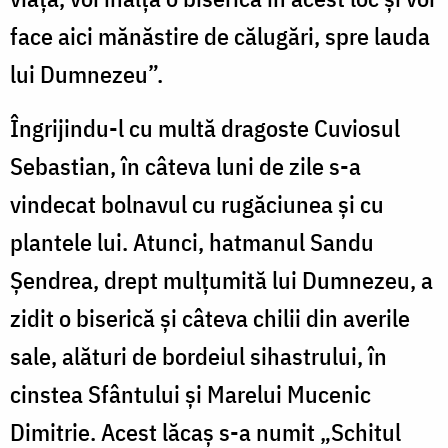
face aici mănăstire de călugări, spre lauda
lui Dumnezeu”.
Îngrijindu-l cu multă dragoste Cuviosul
Sebastian, în câteva luni de zile s-a
vindecat bolnavul cu rugăciunea şi cu
plantele lui. Atunci, hatmanul Sandu
Şendrea, drept mulţumită lui Dumnezeu, a
zidit o biserică şi câteva chilii din averile
sale, alături de bordeiul sihastrului, în
cinstea Sfântului şi Marelui Mucenic
Dimitrie. Acest lăcaş s-a numit „Schitul