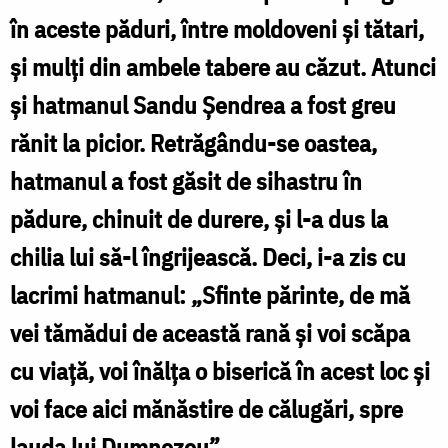
construit
în aceste păduri, între moldoveni şi tătari,
de
şi mulţi din ambele tabere au căzut. Atunci
un
şi hatmanul Sandu Şendrea a fost greu
hatman
rănit la picior. Retrăgându-se oastea,
vindecat
de
hatmanul a fost găsit de sihastru în
Cuviosul
pădure, chinuit de durere, şi l-a dus la
Sebastian
chilia lui să-l îngrijească. Deci, i-a zis cu
Sihastrul
lacrimi hatmanul: „Sfinte părinte, de mă
/
vei tămădui de această rană şi voi scăpa
Foto:
cu viaţă, voi înălţa o biserică în acest loc şi
Bogdan
voi face aici mănăstire de călugări, spre
Zamfirescu
lauda lui Dumnezeu”.