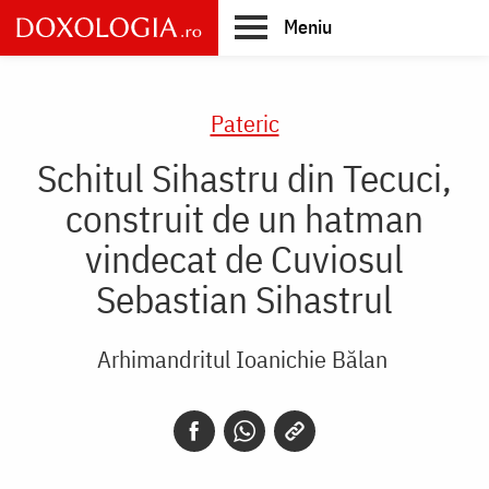
Skip
Meniu
to
main
Main
content
navigation
Pateric
Schitul Sihastru din Tecuci,
construit de un hatman
vindecat de Cuviosul
Sebastian Sihastrul
Arhimandritul Ioanichie Bălan