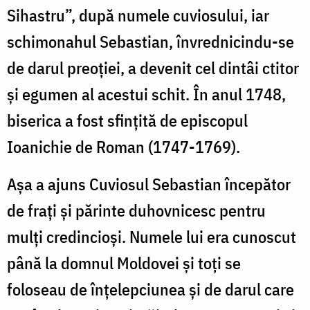
Sihastru”, după numele cuviosului, iar
schimonahul Sebastian, învrednicindu-se
de darul preoţiei, a devenit cel dintâi ctitor
şi egumen al acestui schit. În anul 1748,
biserica a fost sfinţită de episcopul
Ioanichie de Roman (1747-1769).
Aşa a ajuns Cuviosul Sebastian începător
de fraţi şi părinte duhovnicesc pentru
mulţi credincioşi. Numele lui era cunoscut
până la domnul Moldovei şi toţi se
foloseau de înţelepciunea şi de darul care