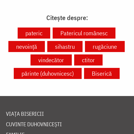
Citește despre:
pateric
Patericul românesc
nevoință
sihastru
rugăciune
vindecător
ctitor
părinte (duhovnicesc)
Biserică
VIAȚA BISERICII
CUVINTE DUHOVNICEȘTI