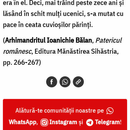
era în el. Deci, mai trăind peste zece ani şi
lăsând în schit mulţi ucenici, s-a mutat cu
pace în ceata cuvioşilor părinţi.
(
Arhimandritul Ioanichie Bălan
,
Patericul
românesc
, Editura Mănăstirea Sihăstria,
pp. 266-267)
Alătură-te comunității noastre pe
WhatsApp
,
Instagram
și
Telegram
!