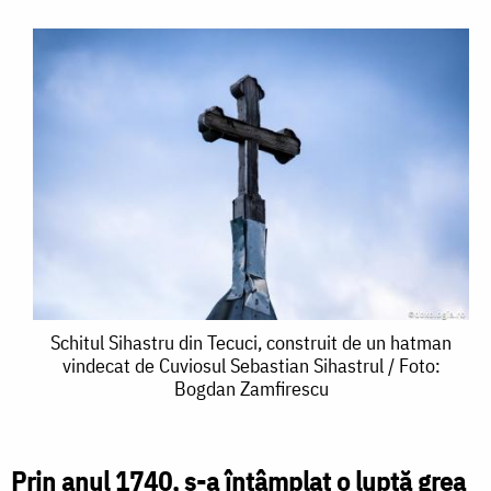
Schitul
Schitul Sihastru din Tecuci, construit de un hatman
vindecat de Cuviosul Sebastian Sihastrul / Foto:
Sihastru
Bogdan Zamfirescu
din
Tecuci,
Prin anul 1740, s-a întâmplat o luptă grea