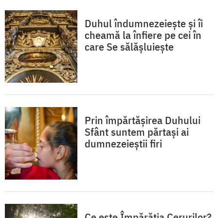
Duhul îndumnezeiește şi îi
cheamă la înfiere pe cei în
care Se sălășluiește
Prin împărtăşirea Duhului
Sfânt suntem părtaşi ai
dumnezeieştii firi
Ce este Împărăția Cerurilor?