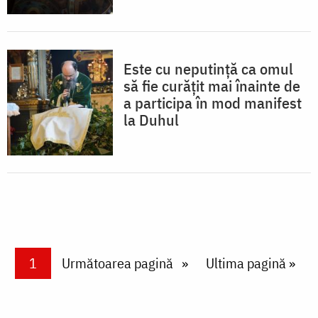
Este cu neputinţă ca omul
să fie curăţit mai înainte de
a participa în mod manifest
la Duhul
Paginare
Current page
1
Next page
Următoarea pagină
Last page
Ultima pagină »