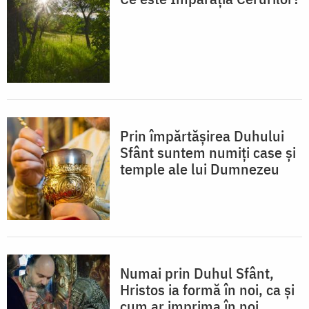
Prin împărtăşirea Duhului
Sfânt suntem numiţi case şi
temple ale lui Dumnezeu
Numai prin Duhul Sfânt,
Hristos ia formă în noi, ca şi
cum ar imprima în noi