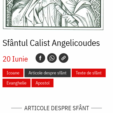
Sfântul Calist Angelicoudes
20 Iunie
Icoane
Articole despre sfânt
Texte de sfânt
Evanghelie
Apostol
ARTICOLE DESPRE SFÂNT