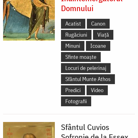
Domnului
Acatist
Canon
Rugăciuni
Viață
Minuni
Icoane
Sfinte moaște
Locuri de pelerinaj
Sfântul Munte Athos
Predici
Video
Fotografii
Sfântul Cuvios
Sofronie de la Essex