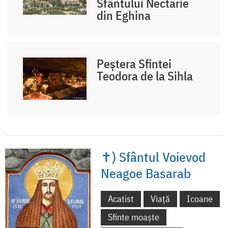
Sfântului Nectarie
din Eghina
Peștera Sfintei
Teodora de la Sihla
✝) Sfântul Voievod
Neagoe Basarab
Acatist
Viață
Icoane
Sfinte moaște