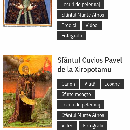
Locuri de pelerinaj
Sfântul Munte Athos
Predici
Video
Fotografii
Sfântul Cuvios Pavel
de la Xiropotamu
Canon
Viață
Icoane
Sfinte moaște
Locuri de pelerinaj
Sfântul Munte Athos
Video
Fotografii