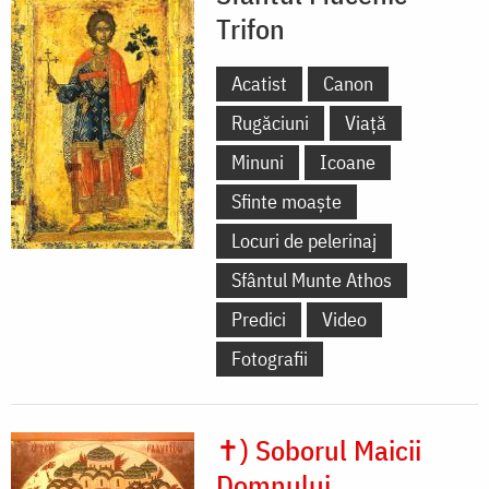
Trifon
Acatist
Canon
Rugăciuni
Viață
Minuni
Icoane
Sfinte moaște
Locuri de pelerinaj
Sfântul Munte Athos
Predici
Video
Fotografii
✝) Soborul Maicii
Domnului