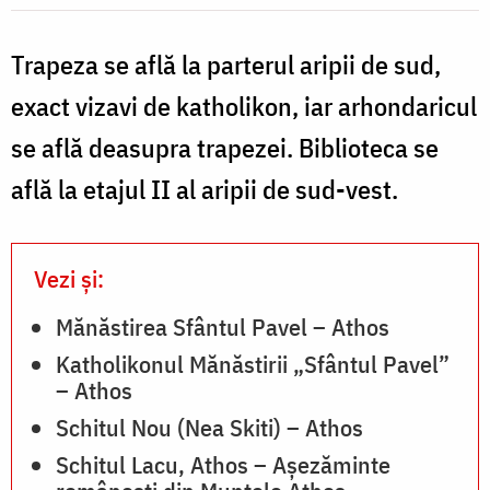
„
/
Trapeza se află la parterul aripii de sud,
Foto:
Pr.
exact vizavi de katholikon, iar arhondaricul
Silviu
se află deasupra trapezei. Biblioteca se
/
Cluci
află la etajul II al aripii de sud-vest.
F
P
Vezi și:
S
C
Mănăstirea Sfântul Pavel – Athos
Katholikonul Mănăstirii „Sfântul Pavel”
– Athos
Schitul Nou (Nea Skiti) – Athos
Schitul Lacu, Athos – Așezăminte