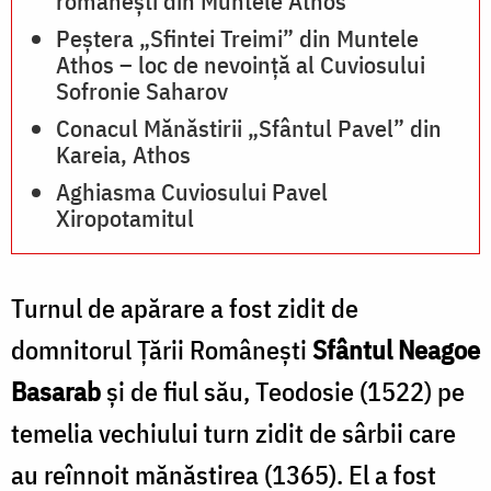
românești din Muntele Athos
Peștera „Sfintei Treimi” din Muntele
Athos – loc de nevoință al Cuviosului
Sofronie Saharov
Conacul Mănăstirii „Sfântul Pavel” din
Kareia, Athos
Aghiasma Cuviosului Pavel
Xiropotamitul
Turnul de apărare a fost zidit de
domnitorul Ţării Româneşti
Sfântul Neagoe
Basarab
şi de fiul său, Teodosie (1522) pe
temelia vechiului turn zidit de sârbii care
au reînnoit mănăstirea (1365). El a fost