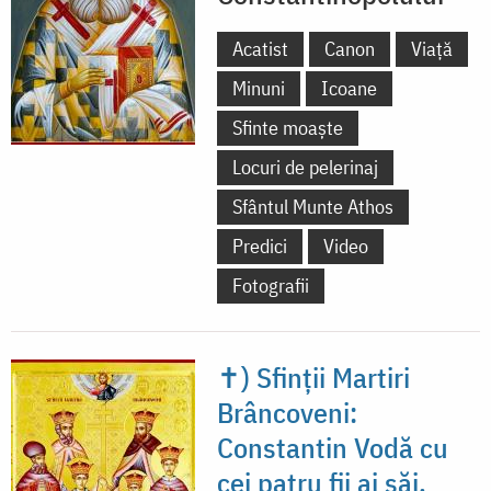
Acatist
Canon
Viață
Minuni
Icoane
Sfinte moaște
Locuri de pelerinaj
Sfântul Munte Athos
Predici
Video
Fotografii
✝) Sfinții Martiri
Brâncoveni:
Constantin Vodă cu
cei patru fii ai săi,