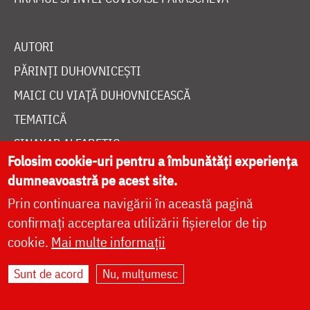
AUTORI
PĂRINȚI DUHOVNICEȘTI
MAICI CU VIAȚĂ DUHOVNICEASCĂ
TEMATICĂ
SINAXAR ALFABETIC
Folosim cookie-uri pentru a îmbunătăți experiența
MĂNĂSTIRI ȘI BISERICI
dumneavoastră pe acest site.
CALENDAR ORTODOX
Prin continuarea navigării în această pagină
WIDGET DOXOLOGIA
confirmați acceptarea utilizării fișierelor de tip
RADIO DOXOLOGIA
cookie.
Mai multe informații
Sunt de acord
Nu, mulțumesc