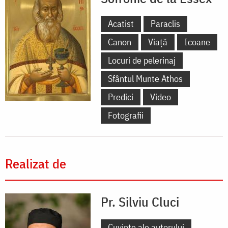
Acatist
Paraclis
Canon
Viață
Icoane
Locuri de pelerinaj
Sfântul Munte Athos
Predici
Video
Fotografii
Realizat de
Pr. Silviu Cluci
Cuvinte ale autorului