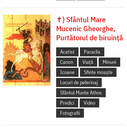
✝) Sfântul Mare
Mucenic Gheorghe,
Purtătorul de biruință
Acatist
Paraclis
Canon
Viață
Minuni
Icoane
Sfinte moaște
Locuri de pelerinaj
Sfântul Munte Athos
Predici
Video
Fotografii