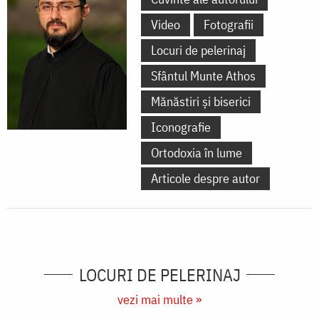
Video
Fotografii
Locuri de pelerinaj
Sfântul Munte Athos
Mănăstiri și biserici
Iconografie
Ortodoxia în lume
Articole despre autor
LOCURI DE PELERINAJ
vezi mai multe »