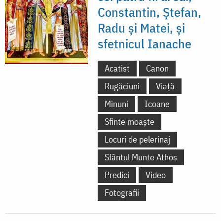
Constantin, Ștefan,
Radu și Matei, și
sfetnicul Ianache
Acatist
Canon
Rugăciuni
Viață
Minuni
Icoane
Sfinte moaște
Locuri de pelerinaj
Sfântul Munte Athos
Predici
Video
Fotografii