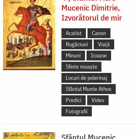
Mucenic Dimitrie,
Izvorâtorul de mir
Acatist
Canon
Rugăciuni
Viață
Minuni
Icoane
Sfinte moaște
Locuri de pelerinaj
Sfântul Munte Athos
Predici
Video
Fotografii
Sfântul Mucenic