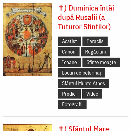
✝) Duminica întâi
după Rusalii (a
Tuturor Sfinților)
Acatist
Paraclis
Canon
Rugăciuni
Icoane
Sfinte moaște
Locuri de pelerinaj
Sfântul Munte Athos
Predici
Video
Fotografii
✝) Sfântul Mare