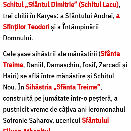
Schitul „Sfântul Dimitrie” (Schitul Lacu)
,
trei chilii în Karyes: a Sfântului Andrei,
a
Sfinţilor Teodori
şi a Întâmpinării
Domnului.
Cele şase sihăstrii ale mănăstirii (
Sfânta
Treime
, Daniil, Damaschin, Iosif, Zarcadi şi
Hairi) se află între mănăstire şi Schitul
Nou. În
Sihăstria „Sfânta Treime”
,
construită pe jumătate într-o peşteră, a
pustnicit vreme de câţiva ani ieromonahul
Sofronie Saharov, ucenicul
Sfântului