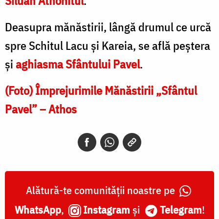
Siluan Athonitul
.
Deasupra mănăstirii, lângă drumul ce urcă
spre Schitul Lacu şi Kareia, se află peştera
și
aghiasma Sfântului Pavel
.
(Foto) Împrejurimile Mănăstirii „Sfântul
Pavel” – Athos
Alătură-te comunității noastre pe
WhatsApp
,
Instagram
și
Telegram
!