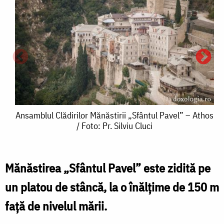
Ansamblul
Ansamblul Clădirilor Mănăstirii „Sfântul Pavel” – Athos
/ Foto: Pr. Silviu Cluci
Clădirilor
Mănăstirii
„Sfântul
Mănăstirea „Sfântul Pavel” este zidită pe
A
Pavel”
un platou de stâncă, la o înălţime de 150 m
C
–
față de nivelul mării.
M
Athos