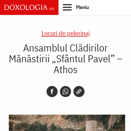
Skip
Meniu
to
main
Main
content
navigation
Locuri de pelerinaj
Ansamblul Clădirilor
Mănăstirii „Sfântul Pavel” –
Athos