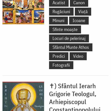
Acatist
Canon
Rugăciuni
Viață
Minuni
Icoane
Sfinte moaște
Locuri de pelerinaj
Sfântul Munte Athos
Predici
Video
Fotografii
✝) Sfântul Ierarh
Grigorie Teologul,
Arhiepiscopul
Constantinopolului