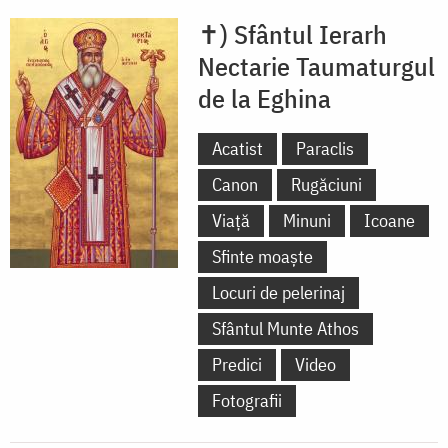
✝) Sfântul Ierarh
Nectarie Taumaturgul
de la Eghina
Acatist
Paraclis
Canon
Rugăciuni
Viață
Minuni
Icoane
Sfinte moaște
Locuri de pelerinaj
Sfântul Munte Athos
Predici
Video
Fotografii