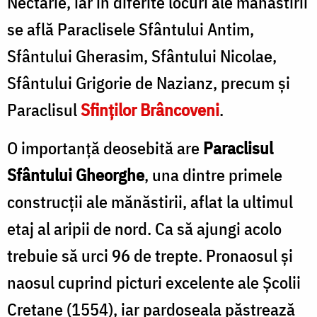
Nectarie, iar în diferite locuri ale mănăstirii
se află Paraclisele Sfântului Antim,
Sfântului Gherasim, Sfântului Nicolae,
Sfântului Grigorie de Nazianz, precum și
Paraclisul
Sfinţilor Brâncoveni
.
O importanţă deosebită are
Paraclisul
Sfântului Gheorghe
, una dintre primele
construcţii ale mănăstirii, aflat la ultimul
etaj al aripii de nord. Ca să ajungi acolo
trebuie să urci 96 de trepte. Pronaosul şi
naosul cuprind picturi excelente ale Şcolii
Cretane (1554), iar pardoseala păstrează