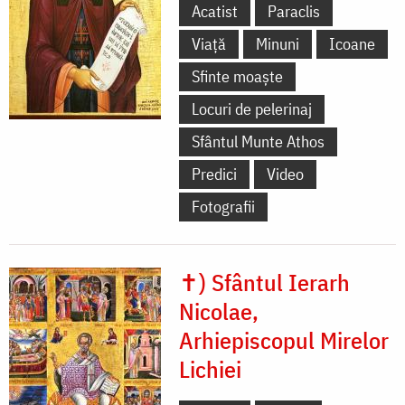
Acatist
Paraclis
Viață
Minuni
Icoane
Sfinte moaște
Locuri de pelerinaj
Sfântul Munte Athos
Predici
Video
Fotografii
✝) Sfântul Ierarh
Nicolae,
Arhiepiscopul Mirelor
Lichiei