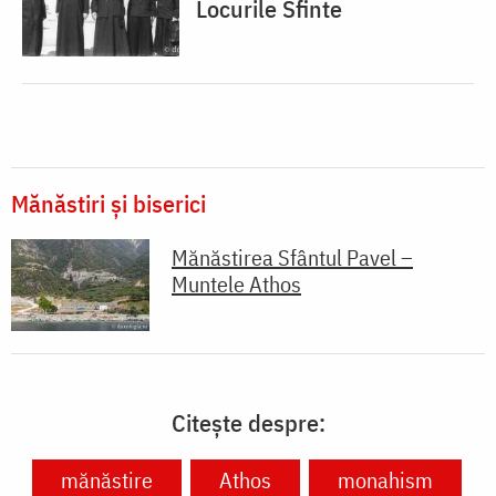
Locurile Sfinte
Mănăstiri și biserici
Mănăstirea Sfântul Pavel –
Muntele Athos
Citește despre:
mănăstire
Athos
monahism