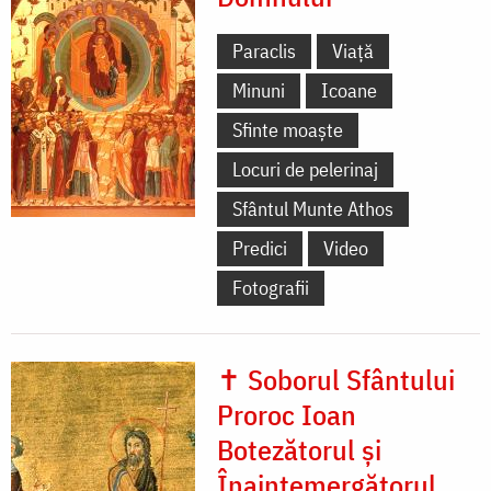
Paraclis
Viață
Minuni
Icoane
Sfinte moaște
Locuri de pelerinaj
Sfântul Munte Athos
Predici
Video
Fotografii
✝ Soborul Sfântului
Proroc Ioan
Botezătorul și
Înaintemergătorul