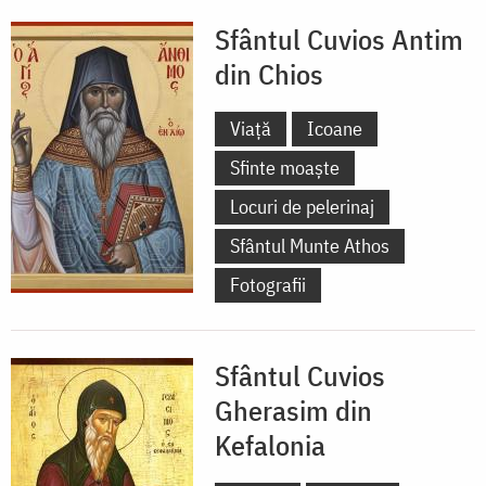
Sfântul Cuvios Antim
din Chios
Viață
Icoane
Sfinte moaște
Locuri de pelerinaj
Sfântul Munte Athos
Fotografii
Sfântul Cuvios
Gherasim din
Kefalonia