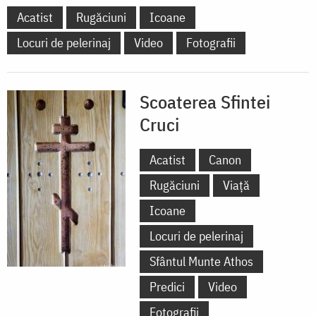
Acatist
Rugăciuni
Icoane
Locuri de pelerinaj
Video
Fotografii
Scoaterea Sfintei
Cruci
Acatist
Canon
Rugăciuni
Viață
Icoane
Locuri de pelerinaj
Sfântul Munte Athos
Predici
Video
Fotografii