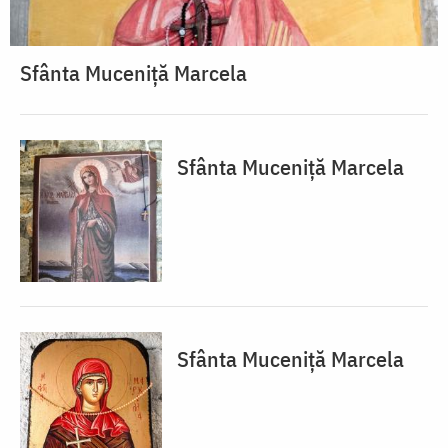
Sfânta Muceniță Marcela
Sfânta Muceniță Marcela
Sfânta Muceniță Marcela