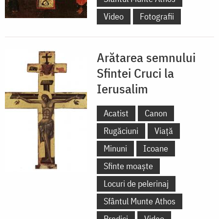
Video
Fotografii
Arătarea semnului
Sfintei Cruci la
Ierusalim
Acatist
Canon
Rugăciuni
Viață
Minuni
Icoane
Sfinte moaște
Locuri de pelerinaj
Sfântul Munte Athos
Predici
Video