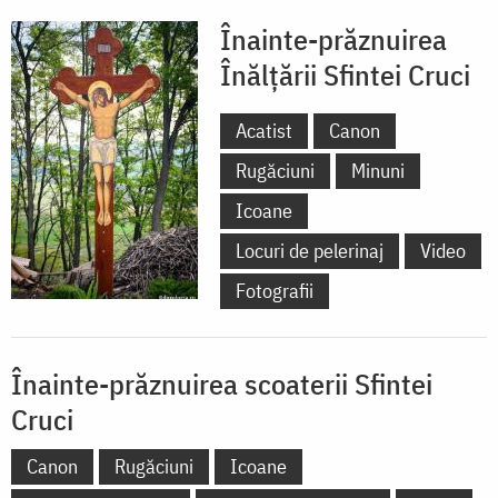
Înainte-prăznuirea
Înălțării Sfintei Cruci
Acatist
Canon
Rugăciuni
Minuni
Icoane
Locuri de pelerinaj
Video
Fotografii
Înainte-prăznuirea scoaterii Sfintei
Cruci
Canon
Rugăciuni
Icoane