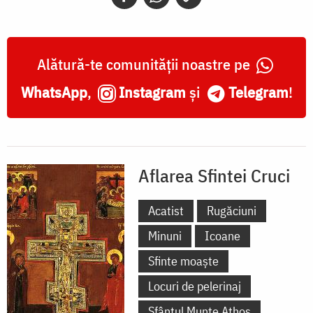
Alătură-te comunității noastre pe
WhatsApp
,
Instagram
și
Telegram
!
Aflarea Sfintei Cruci
Acatist
Rugăciuni
Minuni
Icoane
Sfinte moaște
Locuri de pelerinaj
Sfântul Munte Athos