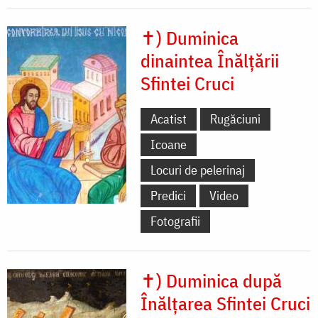
✝) Duminica
dinaintea Înălțării
Sfintei Cruci
Acatist
Rugăciuni
Icoane
Locuri de pelerinaj
Predici
Video
Fotografii
✝) Duminica după
Înălțarea Sfintei Cruci