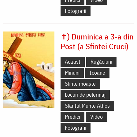
Fotografii
✝) Duminica a 3-a din
Post (a Sfintei Cruci)
Acatist
Rugăciuni
Minuni
Icoane
Sfinte moaște
Locuri de pelerinaj
Sfântul Munte Athos
Predici
Video
Fotografii