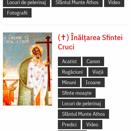
Locuri de pelerinaj
Sfântul Munte Athos
Video
Fotografii
(✝) Înălțarea Sfintei
Cruci
Acatist
Canon
Rugăciuni
Viață
Minuni
Icoane
Sfinte moaște
Locuri de pelerinaj
Sfântul Munte Athos
Predici
Video