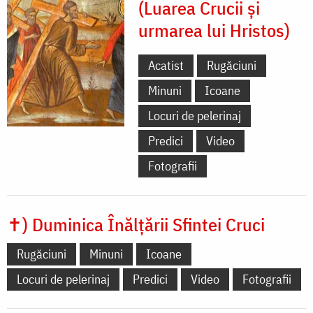
(Luarea Crucii și
urmarea lui Hristos)
Acatist
Rugăciuni
Minuni
Icoane
Locuri de pelerinaj
Predici
Video
Fotografii
✝) Duminica Înălțării Sfintei Cruci
Rugăciuni
Minuni
Icoane
Locuri de pelerinaj
Predici
Video
Fotografii