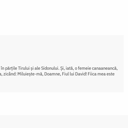
în părțile Tirului și ale Sidonului. Și, iată, o femeie canaaneancă,
iga, zicând: Miluiește-mă, Doamne, Fiul lui David! Fiica mea este