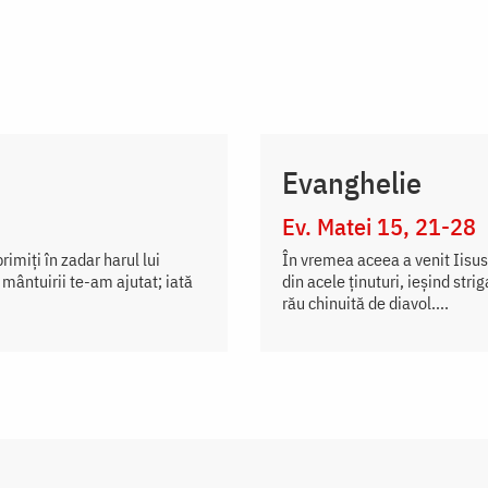
Evanghelie
Ev. Matei 15, 21-28
imiți în zadar harul lui
În vremea aceea a venit Iisus 
 mântuirii te-am ajutat; iată
din acele ținuturi, ieșind str
rău chinuită de diavol....