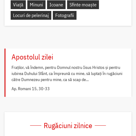
Viață
Minuni
Icoane
Sfinte moaște
Locuri de pelerinaj
Fotografii
Apostolul zilei
Fraților, vă îndemn, pentru Domnul nostru Iisus Hristos și pentru
iubirea Duhului Sfânt, ca împreună cu mine, să luptați în rugăciuni
către Dumnezeu pentru mine, ca să scap de...
Ap. Romani 15, 30-33
Rugăciuni zilnice