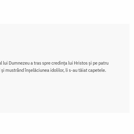
l lui Dumnezeu a tras spre credinţa lui Hristos şi pe patru
şi mustrând înşelăciunea idolilor, li s-au tăiat capetele.