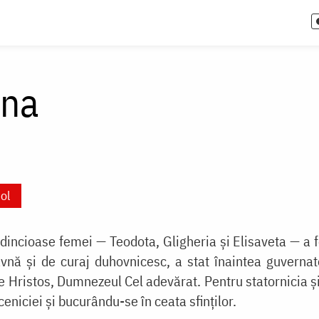
nna
ol
incioase femei — Teodota, Gligheria și Elisaveta — a fo
vnă și de curaj duhovnicesc, a stat înaintea guvernato
pe Hristos, Dumnezeul Cel adevărat. Pentru statornicia și 
eniciei și bucurându-se în ceata sfinților.