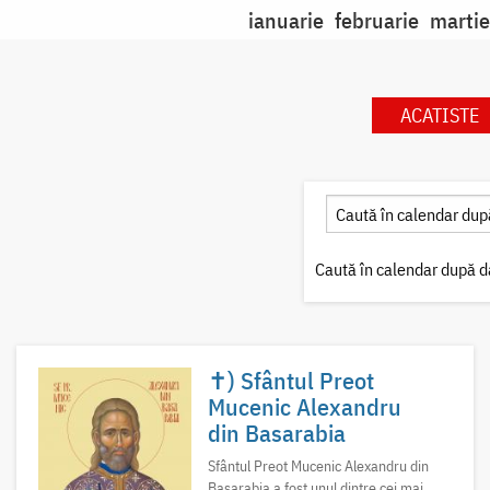
ianuarie
februarie
martie
ACATISTE
Caută în calendar după d
✝) Sfântul Preot
Mucenic Alexandru
din Basarabia
Sfântul Preot Mucenic Alexandru din
Basarabia a fost unul dintre cei mai