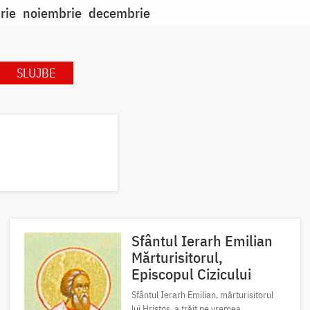
rie
noiembrie
decembrie
SLUJBE
Sfântul Ierarh Emilian
Mărturisitorul,
Episcopul Cizicului
Sfântul Ierarh Emilian, mărturisitorul
lui Hristos, a trăit pe vremea