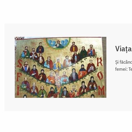
Viața
Şi făcând
femei: Te