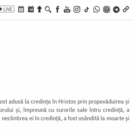
LIVE
08
st adusă la credința în Hristos prin propovăduirea și
rului și, împreună cu surorile sale întru credință, a
neclintirea ei în credință, a fost osândită la moarte și