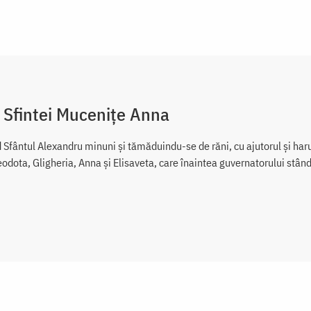
 Sfintei Mucenițe Anna
 Sfântul Alexandru minuni şi tămăduindu-se de răni, cu ajutorul şi haru
odota, Gligheria, Anna şi Elisaveta, care înaintea guvernatorului stând 