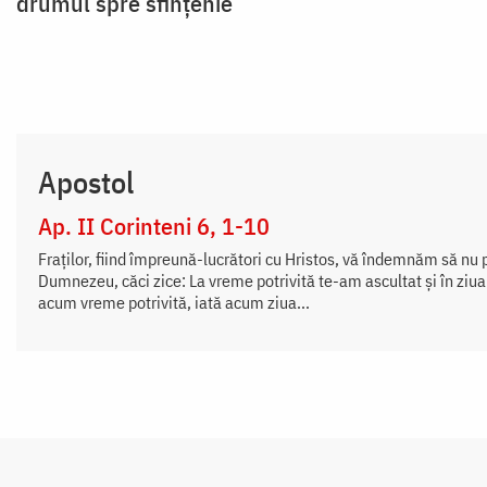
drumul spre sfințenie
Apostol
Ap. II Corinteni 6, 1-10
Fraților, fiind împreună-lucrători cu Hristos, vă îndemnăm să nu pr
Dumnezeu, căci zice: La vreme potrivită te-am ascultat și în ziua
acum vreme potrivită, iată acum ziua...