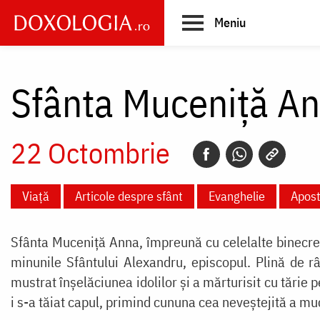
Skip
Meniu
to
main
Main
content
navigation
Sfânta Muceniță A
22 Octombrie
Viață
Articole despre sfânt
Evanghelie
Apost
Sfânta Muceniță Anna, împreună cu celelalte binecred
minunile Sfântului Alexandru, episcopul. Plină de râ
mustrat înșelăciunea idolilor și a mărturisit cu tărie 
i s-a tăiat capul, primind cununa cea neveștejită a muc