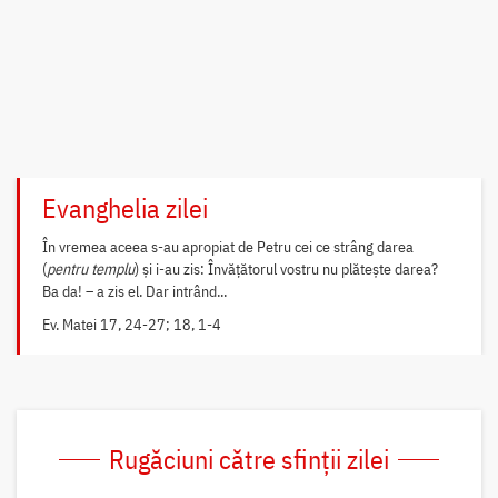
Evanghelia zilei
În vremea aceea s-au apropiat de Petru cei ce strâng darea
(
pentru templu
) și i-au zis: Învățătorul vostru nu plătește darea?
Ba da! – a zis el. Dar intrând...
Ev. Matei 17, 24-27; 18, 1-4
Rugăciuni către sfinții zilei