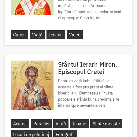
împărăției lui Leon Armeanul,
luptătorul împotriva icoanelor, și fiind
el episcop al Cizicului, de...
Canon
Viață
Icoane
Video
Sfântul Ierarh Miron,
Episcopul Cretei
Pentru o viață îmbunătățită ca
aceasta a fost pus preot al sfintei
biserici a lui Dumnezeu și învăța
popoarele sfânta bună credință și le
întărea spre nevoințele cele...
Acatist
Paraclis
Viață
Icoane
Sfinte moaște
Locuri de pelerinaj
Fotografii