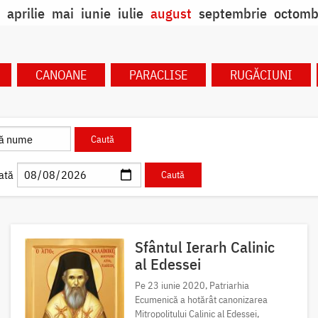
aprilie
mai
iunie
iulie
august
septembrie
octomb
CANOANE
PARACLISE
RUGĂCIUNI
ată
Sfântul Ierarh Calinic
al Edessei
Pe 23 iunie 2020, Patriarhia
Ecumenică a hotărât canonizarea
Mitropolitului Calinic al Edessei,