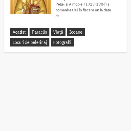
Pellei și Almopiei (1919-1984) și
pomenirea lui în fiecare an la data
de...
Acatist
Paraclis
Viață
Icoane
Locuri de pelerinaj
Fotografii