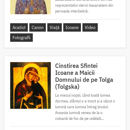
reprezentativi clerici basarabeni din
perioada interbelică.
Acatist
Canon
Viață
Icoane
Video
Fotografii
Cinstirea Sfintei
Icoane a Maicii
Domnului de pe Tolga
(Tolgska)
La miezul nopții, când toată lumea
dormea, sfântul s-a trezit și a văzut o
lumină care lumina întreg ținutul.
Aceasta lumină venea de la o
coloană de foc de pe celălalt...