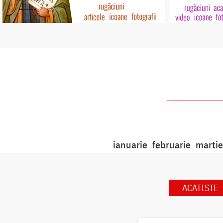
ianuarie
februarie
martie
ACATISTE