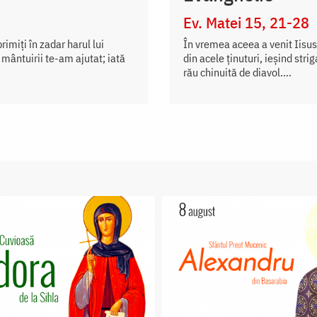
Ev. Matei 15, 21-28
imiți în zadar harul lui
În vremea aceea a venit Iisus 
 mântuirii te-am ajutat; iată
din acele ținuturi, ieșind str
rău chinuită de diavol....