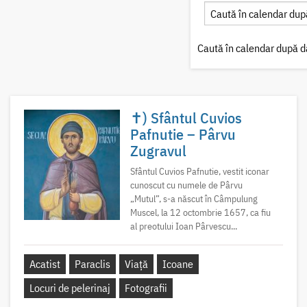
Caută în calendar după d
✝) Sfântul Cuvios
Pafnutie – Pârvu
Zugravul
Sfântul Cuvios Pafnutie, vestit iconar
cunoscut cu numele de Pârvu
„Mutul”, s-a născut în Câmpulung
Muscel, la 12 octombrie 1657, ca fiu
al preotului Ioan Pârvescu...
Acatist
Paraclis
Viață
Icoane
Locuri de pelerinaj
Fotografii