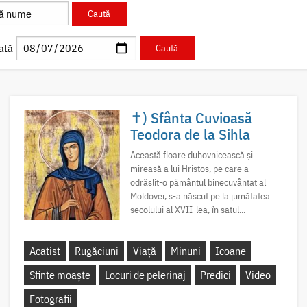
ată
✝) Sfânta Cuvioasă
Teodora de la Sihla
Această floare duhovnicească și
mireasă a lui Hristos, pe care a
odrăslit-o pământul binecuvântat al
Moldovei, s-a născut pe la jumătatea
secolului al XVII-lea, în satul...
Acatist
Rugăciuni
Viață
Minuni
Icoane
Sfinte moaște
Locuri de pelerinaj
Predici
Video
Fotografii