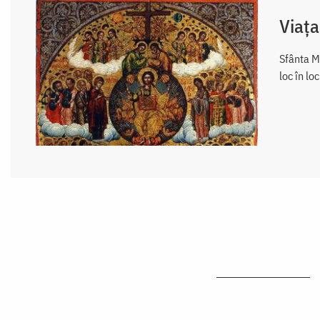
Viața
Sfânta Mu
loc în lo