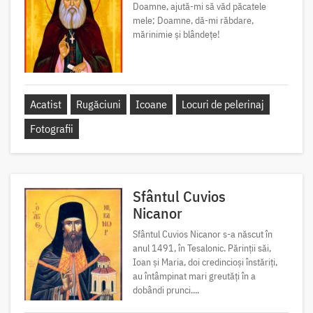
Doamne, ajută-mi să văd păcatele
mele; Doamne, dă-mi răbdare,
mărinimie şi blândeţe!
Acatist
Rugăciuni
Icoane
Locuri de pelerinaj
Fotografii
Sfântul Cuvios
Nicanor
Sfântul Cuvios Nicanor s-a născut în
anul 1491, în Tesalonic. Părinții săi,
Ioan și Maria, doi credincioși înstăriți,
au întâmpinat mari greutăți în a
dobândi prunci....