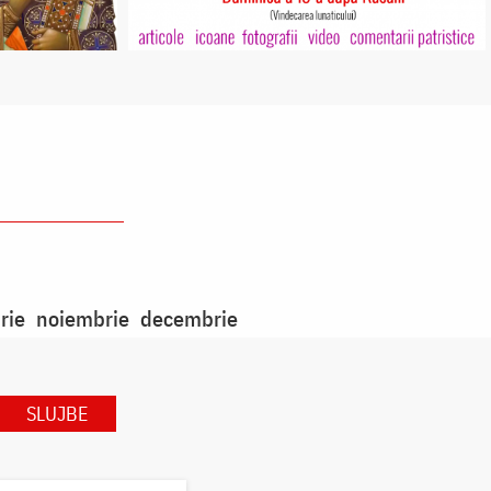
rie
noiembrie
decembrie
SLUJBE