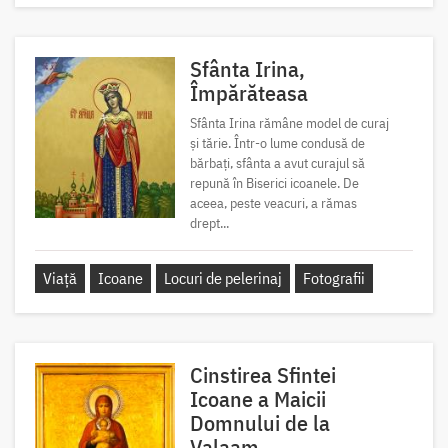
Sfânta Irina,
Împărăteasa
Sfânta Irina rămâne model de curaj
și tărie. Într-o lume condusă de
bărbați, sfânta a avut curajul să
repună în Biserici icoanele. De
aceea, peste veacuri, a rămas
drept...
Viață
Icoane
Locuri de pelerinaj
Fotografii
Cinstirea Sfintei
Icoane a Maicii
Domnului de la
Valaam