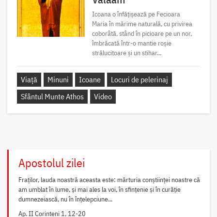
Icoana o înfățișează pe Fecioara
Maria în mărime naturală, cu privirea
coborâtă, stând în picioare pe un nor,
îmbrăcată într-o mantie roșie
strălucitoare și un stihar...
Viață
Minuni
Icoane
Locuri de pelerinaj
Sfântul Munte Athos
Video
Apostolul zilei
Fraților, lauda noastră aceasta este: mărturia conștiinței noastre că
am umblat în lume, și mai ales la voi, în sfințenie și în curăție
dumnezeiască, nu în înțelepciune...
Ap. II Corinteni 1, 12-20