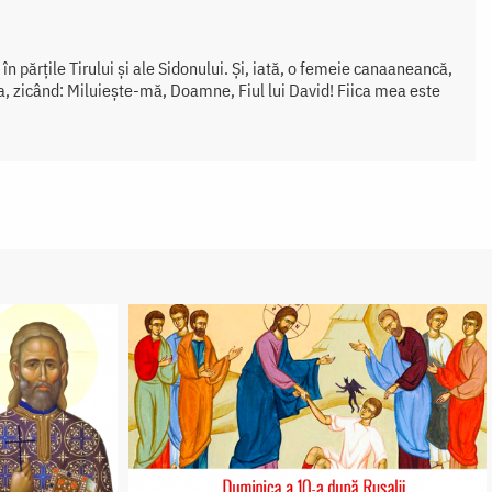
în părțile Tirului și ale Sidonului. Și, iată, o femeie canaaneancă,
iga, zicând: Miluiește-mă, Doamne, Fiul lui David! Fiica mea este