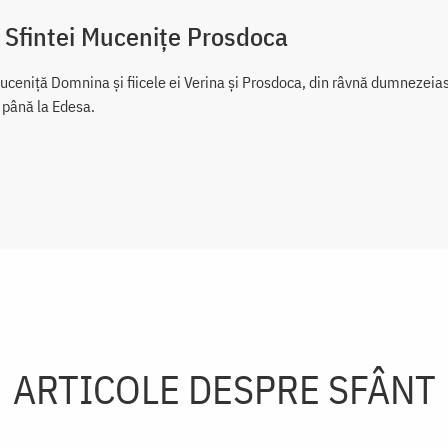
 Sfintei Mucenițe Prosdoca
ceniţă Domnina şi fiicele ei Verina şi Prosdoca, din râvnă dumnezeiască
c până la Edesa.
ARTICOLE DESPRE SFÂNT