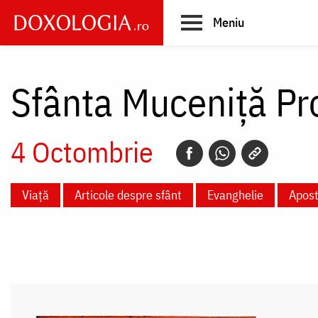
Skip
Meniu
to
main
Main
content
navigation
Sfânta Muceniță P
4 Octombrie
Viață
Articole despre sfânt
Evanghelie
Apost