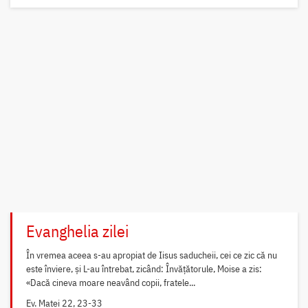
Evanghelia zilei
În vremea aceea s-au apropiat de Iisus saducheii, cei ce zic că nu
este înviere, și L-au întrebat, zicând: Învățătorule, Moise a zis:
«Dacă cineva moare neavând copii, fratele...
Ev. Matei 22, 23-33