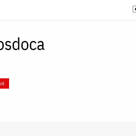
rosdoca
ol