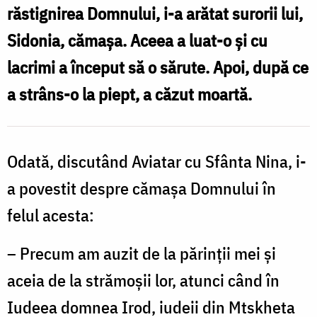
Foto:
răstignirea Domnului, i-a arătat surorii lui,
Magda
Sidonia, cămaşa. Aceea a luat-o şi cu
Buftea
lacrimi a început să o sărute. Apoi, după ce
a strâns-o la piept, a căzut moartă.
Odată, discutând Aviatar cu Sfânta Nina, i-
a povestit despre cămaşa Domnului în
felul acesta:
– Precum am auzit de la părinţii mei şi
aceia de la strămoşii lor, atunci când în
Iudeea domnea Irod, iudeii din Mtskheta