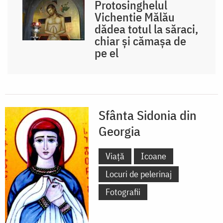
Protosinghelul
Vichentie Mălău
dădea totul la săraci,
chiar și cămașa de
pe el
Sfânta Sidonia din
Georgia
Viață
Icoane
Locuri de pelerinaj
Fotografii