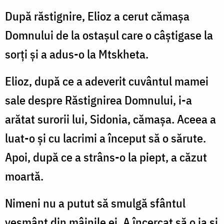
După răstignire, Elioz a cerut cămaşa
Domnului de la ostaşul care o câştigase la
sorţi şi a adus-o la Mtskheta.
Elioz, după ce a adeverit cuvântul mamei
sale despre Răstignirea Domnului, i-a
arătat surorii lui, Sidonia, cămaşa. Aceea a
luat-o şi cu lacrimi a început să o sărute.
Apoi, după ce a strâns-o la piept, a căzut
moartă.
Nimeni nu a putut să smulgă sfântul
veşmânt din mâinile ei. A încercat să o ia şi