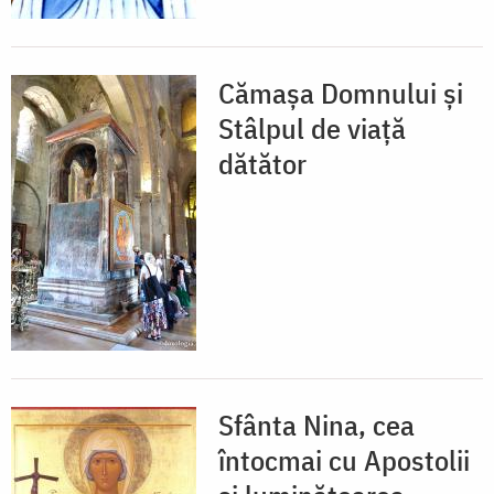
Cămaşa Domnului şi
Stâlpul de viaţă
dătător
Sfânta Nina, cea
întocmai cu Apostolii