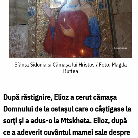
Sfânta
Sfânta Sidonia și Cămașa lui Hristos / Foto: Magda
Buftea
Sidonia
și
Cămașa
După răstignire, Elioz a cerut cămaşa
lui
Domnului de la ostaşul care o câştigase la
Hristos
sorţi şi a adus-o la Mtskheta. Elioz, după
/
ce a adeverit cuvântul mamei sale despre