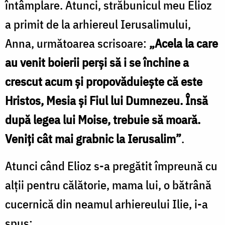
întâmplare. Atunci, străbunicul meu Elioz
a primit de la arhiereul Ierusalimului,
Anna, următoarea scrisoare:
„Acela la care
au venit boierii perşi să i se închine a
crescut acum şi propovăduieşte că este
Hristos, Mesia şi Fiul lui Dumnezeu. Însă
după legea lui Moise, trebuie să moară.
Veniţi cât mai grabnic la Ierusalim”
.
Atunci când Elioz s-a pregătit împreună cu
alţii pentru călătorie, mama lui, o bătrână
cucernică din neamul arhiereului Ilie, i-a
spus: