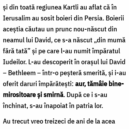
şi din toată regiunea Kartli au aflat că în
Ierusalim au sosit boieri din Persia. Boierii
aceştia căutau un prunc nou-născut din
neamul lui David, ce s-a născut „din mumă
fără tată” şi pe care l-au numit împăratul
Iudeilor. L-au descoperit în oraşul lui David
– Bethleem – într-o peşteră smerită, şi i-au
oferit daruri împărăteşti:
aur, tămâie bine-
mirositoare şi smirnă
. După ce i s-au
închinat, s-au înapoiat în patria lor.
Au trecut vreo treizeci de ani de la acea