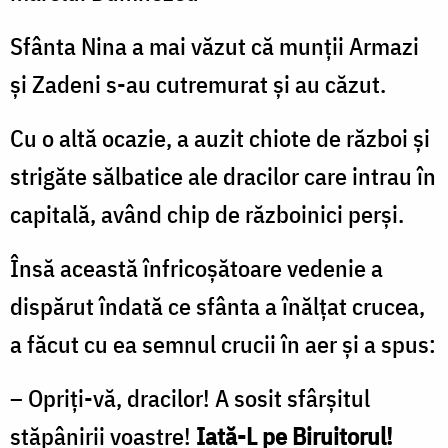
Sfânta Nina a mai văzut că munţii Armazi
şi Zadeni s-au cutremurat şi au căzut.
Cu o altă ocazie, a auzit chiote de război şi
strigăte sălbatice ale dracilor care intrau în
capitală, având chip de războinici perşi.
Însă această înfricoşătoare vedenie a
dispărut îndată ce sfânta a înălţat crucea,
a făcut cu ea semnul crucii în aer şi a spus:
– Opriţi-vă, dracilor! A sosit sfârşitul
stăpânirii voastre!
Iată-L pe Biruitorul!