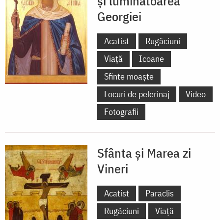
și luminătoarea
Georgiei
Acatist
Rugăciuni
Viață
Icoane
Sfinte moaște
Locuri de pelerinaj
Video
Fotografii
Sfânta și Marea zi
Vineri
Acatist
Paraclis
Rugăciuni
Viață