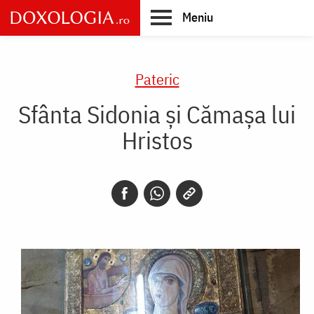
Skip
Meniu
to
main
Main
content
navigation
Pateric
Sfânta Sidonia și Cămașa lui
Hristos