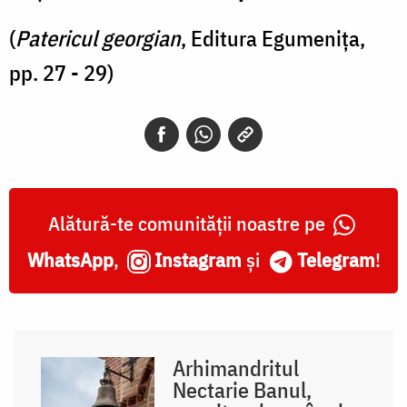
(
Patericul georgian
, Editura Egumenița,
pp. 27 - 29)
Alătură-te comunității noastre pe
WhatsApp
,
Instagram
și
Telegram
!
Arhimandritul
Nectarie Banul,