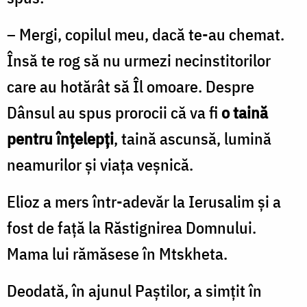
– Mergi, copilul meu, dacă te-au chemat.
Însă te rog să nu urmezi necinstitorilor
care au hotărât să Îl omoare. Despre
Dânsul au spus prorocii că va fi
o taină
pentru înţelepţi
, taină ascunsă, lumină
neamurilor şi viaţa veşnică.
Elioz a mers într-adevăr la Ierusalim şi a
fost de faţă la Răstignirea Domnului.
Mama lui rămăsese în Mtskheta.
Deodată, în ajunul Paştilor, a simţit în