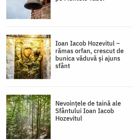
Ioan Iacob Hozevitul –
rămas orfan, crescut de
bunica văduvă și ajuns
sfânt
Nevoințele de taină ale
Sfântului Ioan Iacob
Hozevitul