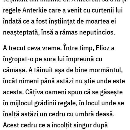
regele Anterkie care a venit cu curtenii lui
îndată ce a fost înştiinţat de moartea ei
neaşteptată, însă a rămas neputincios.
A trecut ceva vreme. Între timp, Elioz a
îngropat-o pe sora lui împreună cu
cămaşa. A tăinuit aşa de bine mormântul,
încât nimeni până astăzi nu ştie unde este
acesta. Câţiva oameni spun că se găseşte
în mijlocul grădinii regale, în locul unde se
înalţă astăzi un cedru cu umbră deasă.
Acest cedru ce a încolţit singur după