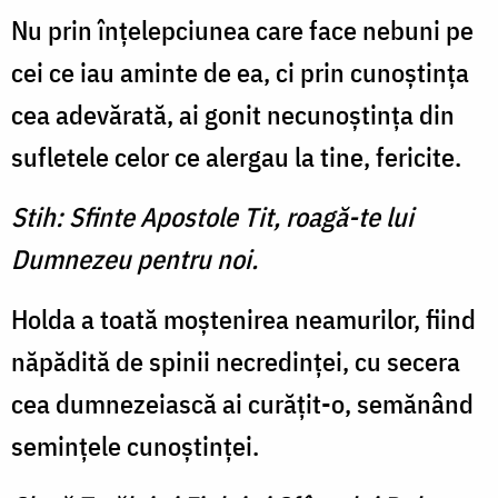
Nu prin înţelepciunea care face nebuni pe
cei ce iau aminte de ea, ci prin cunoştinţa
cea adevărată, ai gonit necunoştinţa din
sufletele celor ce alergau la tine, fericite.
Stih: Sfinte Apostole Tit, roagă-te lui
Dumnezeu pentru noi.
Holda a toată moştenirea neamurilor, fiind
năpădită de spinii necredinţei, cu secera
cea dumnezeiască ai curăţit-o, semănând
seminţele cunoştinţei.