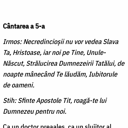
Cântarea a 5-a
Irmos: Necredincioşii nu vor ve­dea Slava
Ta, Hristoase, iar noi pe Tine, Unule-
Născut, Strălucirea Dumnezeirii Tatălui, de
noapte mânecând Te lăudăm, Iubitorule
de oameni.
Stih: Sfinte Apostole Tit, roagă-te lui
Dumnezeu pentru noi.
Ca un doctor preaales, ca un slujitor al