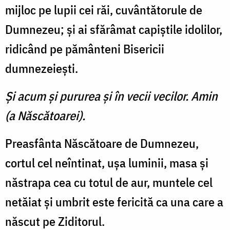
mijloc pe lupii cei răi, cuvântătorule de
Dumnezeu; şi ai sfărâmat capiştile idolilor,
ridicând pe pământeni Bisericii
dumnezeieşti.
Şi acum şi pururea şi în vecii vecilor. Amin
(a Născătoarei).
Preasfânta Născătoare de Dumnezeu,
cortul cel neîntinat, uşa luminii, masa şi
năstrapa cea cu totul de aur, muntele cel
netăiat şi umbrit este fericită ca una care a
născut pe Ziditorul.