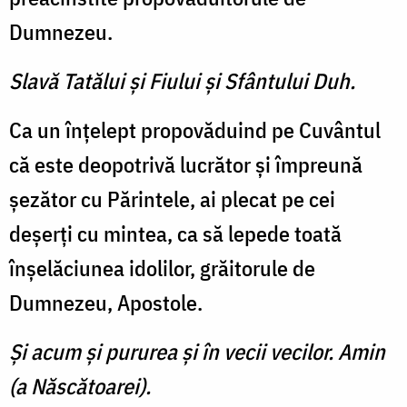
Dumnezeu.
Slavă Tatălui şi Fiului şi Sfântului Duh.
Ca un înţelept propovăduind pe Cuvântul
că este deopotrivă lucrător şi împreună
şezător cu Părintele, ai plecat pe cei
deşerţi cu mintea, ca să lepede toată
înşelăciunea idolilor, grăitorule de
Dumnezeu, Apostole.
Şi acum şi pururea şi în vecii vecilor. Amin
(a Născătoarei).