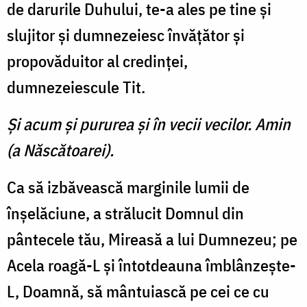
de darurile Duhului, te-a ales pe tine şi
slujitor şi dumnezeiesc învăţător şi
propovăduitor al credinţei,
dumnezeiescule Tit.
Şi acum şi pururea şi în vecii vecilor. Amin
(a Născătoarei).
Ca să izbăvească marginile lumii de
înşelăciune, a strălucit Domnul din
pântecele tău, Mireasă a lui Dumnezeu; pe
Acela roagă-L şi întotdeauna îmblânzeşte-
L, Doamnă, să mântuiască pe cei ce cu