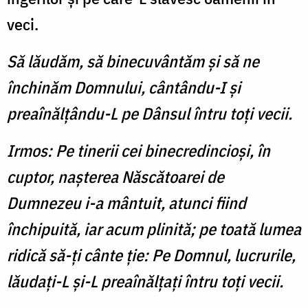
veci.
Să lăudăm, să binecuvântăm şi să ne
închinăm Domnului, cântându-I şi
preaînălţându-L pe Dânsul întru toţi vecii.
Irmos: Pe tinerii cei binecredincioşi, în
cuptor, naşterea Născătoarei de
Dumnezeu i-a mântuit, atunci fiind
închipuită, iar acum plinită; pe toată lumea
ridică să-ţi cânte ţie: Pe Domnul, lucrurile,
lăudaţi-L şi-L preaînălţaţi întru toţi vecii.