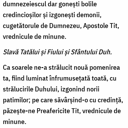
dumnezeiescul dar goneşti bolile
credincioşilor şi izgoneşti demonii,
cugetătorule de Dumnezeu, Apostole Tit,
vrednicule de minune.
Slavă Tatălui şi Fiului şi Sfântului Duh.
Ca soarele ne-a strălucit nouă pomenirea
ta, fiind luminat înfrumuseţată toată, cu
strălucirile Duhului, izgonind norii
patimilor; pe care săvârşind-o cu credinţă,
păzeşte-ne Preafericite Tit, vrednicule de
minune.