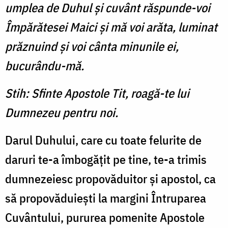
umplea de Duhul şi cuvânt răspunde-voi
Împărătesei Maici şi mă voi arăta, luminat
prăznuind şi voi cânta minunile ei,
bucurându-mă.
Stih: Sfinte Apostole Tit, roagă-te lui
Dumnezeu pentru noi.
Darul Duhului, care cu toate felurite de
daruri te-a îmbogăţit pe tine, te-a trimis
dumnezeiesc propovăduitor şi apostol, ca
să propovăduieşti la margini Întruparea
Cuvântului, pururea pomenite Apostole