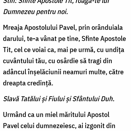
Stih: Sfinte Apostole Tit, roagă-te lui
Dumnezeu pentru noi.
Mreaja Apostolului Pavel, prin orânduiala
darului, te-a vânat pe tine, Sfinte Apostole
Tit, cel ce voiai ca, mai pe urmă, cu undiţa
cuvântului tău, cu osârdie să tragi din
adâncul înşelăciunii neamuri multe, către
dreapta credinţă.
Slavă Tatălui şi Fiului şi Sfântului Duh.
Urmând ca un miel măritului Apostol
Pavel celui dumnezeiesc, ai izgonit din