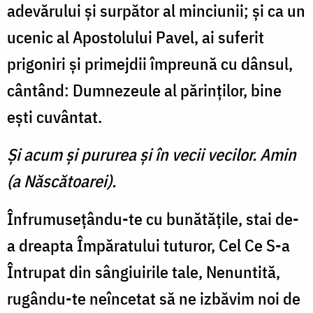
adevărului şi surpător al minciunii; şi ca un
ucenic al Apostolului Pavel, ai suferit
prigoniri şi primejdii împreună cu dânsul,
cântând: Dumnezeule al părinţilor, bine
eşti cuvântat.
Şi acum şi pururea şi în vecii vecilor. Amin
(a Născătoarei).
Înfrumuseţându-te cu bunătăţile, stai de-
a dreapta Împăratului tuturor, Cel Ce S-a
Întrupat din sângiuirile tale, Nenuntită,
rugându-te neîncetat să ne izbăvim noi de