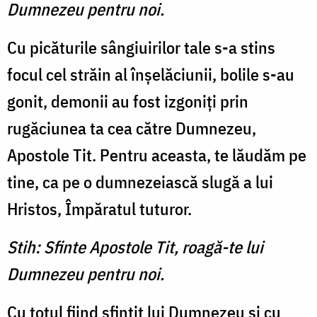
Dumnezeu pentru noi.
Cu picăturile sângiuirilor tale s-a stins
focul cel străin al înşelăciunii, bolile s-au
gonit, demonii au fost izgoniţi prin
rugăciunea ta cea către Dumnezeu,
Apostole Tit. Pentru aceasta, te lăudăm pe
tine, ca pe o dumnezeiască slugă a lui
Hristos, Împăratul tuturor.
Stih: Sfinte Apostole Tit, roagă-te lui
Dumnezeu pentru noi.
Cu totul fiind sfinţit lui Dumnezeu şi cu