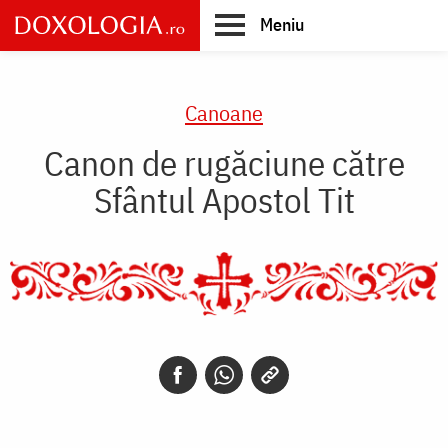
Skip
Meniu
to
main
Main
content
navigation
Canoane
Canon de rugăciune către
Sfântul Apostol Tit