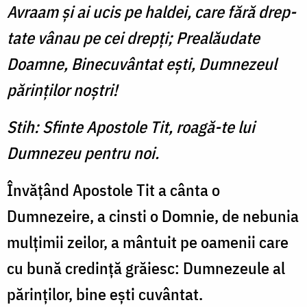
Avraam şi ai ucis pe haldei, care fără drep­
tate vânau pe cei drepţi; Prealăudate
Doamne, Binecuvân­tat eşti, Dumnezeul
părinţilor noştri!
Stih: Sfinte Apostole Tit, roagă-te lui
Dumnezeu pentru noi.
Învăţând Apostole Tit a cânta o
Dumnezeire, a cinsti o Domnie, de nebunia
mulţimii zeilor, a mântuit pe oamenii care
cu bună credinţă grăiesc: Dumnezeule al
părinţilor, bine eşti cuvântat.