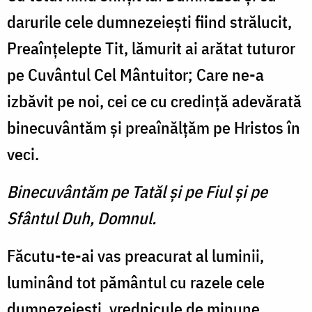
darurile cele dumnezeieşti fiind strălucit,
Preaînţelepte Tit, lămurit ai arătat tuturor
pe Cuvântul Cel Mântuitor; Care ne-a
izbăvit pe noi, cei ce cu credinţă adevărată
binecuvântăm şi preaînălţăm pe Hristos în
veci.
Binecuvântăm pe Tatăl şi pe Fiul şi pe
Sfântul Duh, Domnul.
Făcutu-te-ai vas preacurat al luminii,
luminând tot pământul cu razele cele
dumnezeieşti, vrednicule de minune,