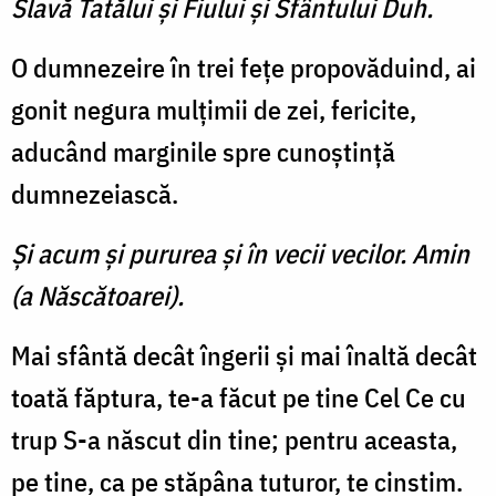
Slavă Tatălui şi Fiului şi Sfântului Duh.
O dumnezeire în trei feţe propovăduind, ai
gonit negura mulţimii de zei, fericite,
aducând marginile spre cunoştinţă
dumnezeiască.
Şi acum şi pururea şi în vecii vecilor. Amin
(a Născătoarei).
Mai sfântă decât îngerii şi mai înaltă decât
toată făptura, te-a făcut pe tine Cel Ce cu
trup S-a născut din tine; pentru aceasta,
pe tine, ca pe stăpâna tuturor, te cinstim.