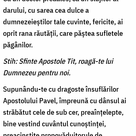
darului, cu sarea cea dulce a
dumnezeieştilor tale cuvinte, fericite, ai
oprit rana răutăţii, care păştea sufletele
păgânilor.
Stih: Sfinte Apostole Tit, roagă-te lui
Dumnezeu pentru noi.
Supunându-te cu dragoste însuflărilor
Apostolului Pavel, împreună cu dânsul ai
străbătut cele de sub cer, preaînţelepte,
bine vestind cuvântul cunoştinţei,
preacinstite propovăduitorule de