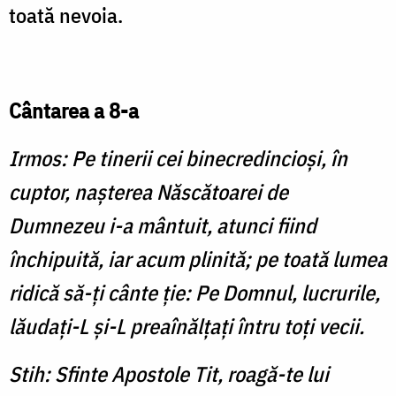
toată nevoia.
Cântarea a 8-a
Irmos: Pe tinerii cei binecredincioşi, în
cuptor, naşterea Născătoarei de
Dumnezeu i-a mântuit, atunci fiind
închipuită, iar acum plinită; pe toată lumea
ridică să-ţi cânte ţie: Pe Domnul, lucrurile,
lăudaţi-L şi-L preaînălţaţi întru toţi vecii.
Stih: Sfinte Apostole Tit, roagă-te lui