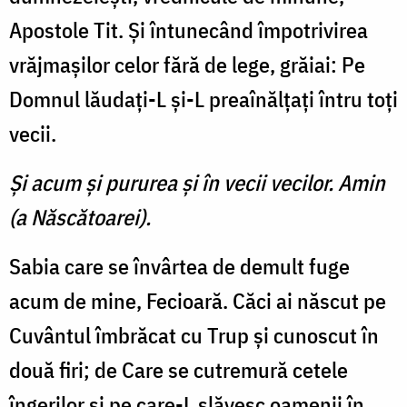
Apostole Tit. Şi întunecând împotrivirea
vrăjmaşilor celor fără de lege, grăiai: Pe
Domnul lăudaţi-L şi-L preaînălţaţi întru toţi
vecii.
Şi acum şi pururea şi în vecii vecilor. Amin
(a Născătoarei).
Sabia care se învârtea de demult fuge
acum de mine, Fecioară. Căci ai născut pe
Cuvântul îmbrăcat cu Trup şi cunoscut în
două firi; de Care se cutremură cetele
îngerilor şi pe care-L slăvesc oamenii în