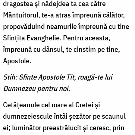
dragostea şi nădejdea ta cea către
Mântuitorul, te-a atras împreună călător,
propovăduind neamurile împreună cu tine
Sfinţita Evanghelie. Pentru aceasta,
împreună cu dânsul, te cinstim pe tine,
Apostole.
Stih: Sfinte Apostole Tit, roagă-te lui
Dumnezeu pentru noi.
Cetăţeanule cel mare al Cretei şi
dumnezeiescule întâi şezător pe scaunul
ei; luminător preastrălucit şi ceresc, prin