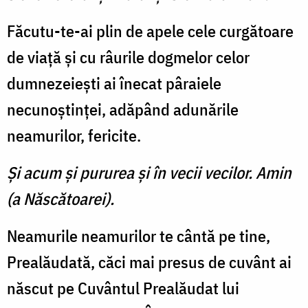
Făcutu-te-ai plin de apele cele curgătoare
de viaţă şi cu râurile dogmelor celor
dumnezeieşti ai înecat pâraiele
necunoştinţei, adăpând adunările
neamurilor, fericite.
Şi acum şi pururea şi în vecii vecilor. Amin
(a Născătoarei).
Neamurile neamurilor te cântă pe tine,
Prealăudată, căci mai presus de cuvânt ai
născut pe Cuvântul Prealăudat lui