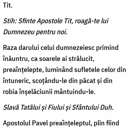
Tit.
Stih: Sfinte Apostole Tit, roagă-te lui
Dumnezeu pentru noi.
Raza darului celui dumnezeiesc primind
înăuntru, ca soarele ai strălucit,
preaînţelepte, luminând sufletele celor din
întuneric, scoţându-le din păcat şi din
robia înşelăciunii mântuindu-le.
Slavă Tatălui şi Fiului şi Sfântului Duh.
Apostolul Pavel preaînţeleptul, plin fiind