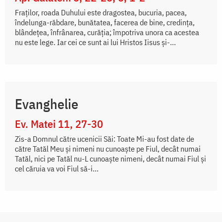
Fraților, roada Duhului este dragostea, bucuria, pacea,
îndelunga-răbdare, bunătatea, facerea de bine, credința,
blândețea, înfrânarea, curăția; împotriva unora ca acestea
nu este lege. Iar cei ce sunt ai lui Hristos Iisus și-...
Evanghelie
Ev. Matei 11, 27-30
Zis-a Domnul către ucenicii Săi: Toate Mi-au fost date de
către Tatăl Meu și nimeni nu cunoaște pe Fiul, decât numai
Tatăl, nici pe Tatăl nu-L cunoaște nimeni, decât numai Fiul și
cel căruia va voi Fiul să-i...