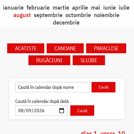
ianuarie
februarie
martie
aprilie
mai
iunie
iulie
august
septembrie
octombrie
noiembrie
decembrie
ACATISTE
CANOANE
PARACLISE
RUGĂCIUNI
SLUJBE
Caută în calendar după dată
glas 1, voscr. 10