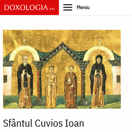
Skip
Meniu
to
main
Main
content
navigation
Sfântul Cuvios Ioan