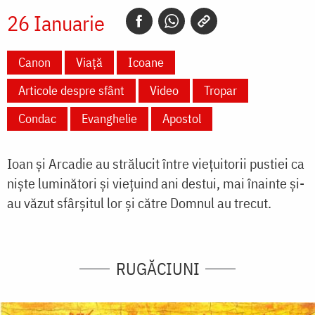
26 Ianuarie
Canon
Viață
Icoane
Articole despre sfânt
Video
Tropar
Condac
Evanghelie
Apostol
Ioan şi Arcadie au strălucit între vieţuitorii pustiei ca
nişte luminători şi vieţuind ani destui, mai înainte şi-
au văzut sfârşitul lor şi către Domnul au trecut.
RUGĂCIUNI