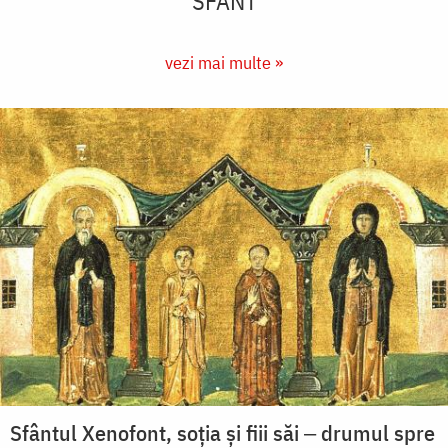
SFÂNT
vezi mai multe »
Sfântul Xenofont, soția și fiii săi ‒ drumul spre