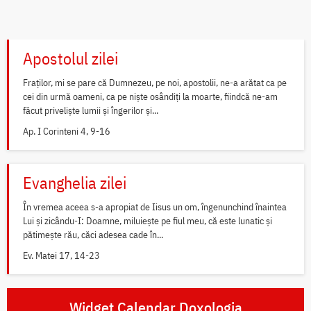
Apostolul zilei
Fraților, mi se pare că Dumnezeu, pe noi, apostolii, ne-a arătat ca pe
cei din urmă oameni, ca pe niște osândiți la moarte, fiindcă ne-am
făcut priveliște lumii și îngerilor și...
Ap. I Corinteni 4, 9-16
Evanghelia zilei
În vremea aceea s-a apropiat de Iisus un om, îngenunchind înaintea
Lui și zicându-I: Doamne, miluiește pe fiul meu, că este lunatic și
pătimește rău, căci adesea cade în...
Ev. Matei 17, 14-23
Widget Calendar Doxologia