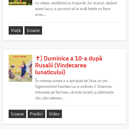
cu vitejie, neslăbind cu trupurile. Iar tiranul, văzând
acest lucru, a poruncit să le ardă fețele cu fiare
arse,...
Viață
Icoane
✝) Duminica a 10-a după
Rusalii (Vindecarea
lunaticului)
În vremea aceea s-a apropiat de Iisus un om,
îngenunchind înaintea Lui și zicându-I: Doamne,
miluiește pe fiul meu, că este lunatic și pătimește
rău, căci adesea...
Icoane
Predici
Video