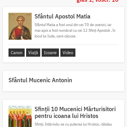
Sfântul Apostol Matia
Sfântul Matia a fost unul din cei 70 de ucenici, iar
mai apoi a fost numărat cu cei 12 Sfinți Apostoli , în
locul lui Iuda, care căzuse.
Canon
Viață
Icoane
Video
Sfântul Mucenic Antonin
Sfinții 10 Mucenici Mărturisitori
pentru icoana lui Hristos
Sfinții, întărindu-se cu puterea lui Hristos, răbdau