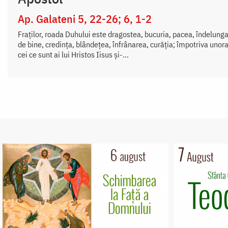
Ap. Galateni 5, 22-26; 6, 1-2
Fraților, roada Duhului este dragostea, bucuria, pacea, îndelung
de bine, credința, blândețea, înfrânarea, curăția; împotriva unora
cei ce sunt ai lui Hristos Iisus și-...