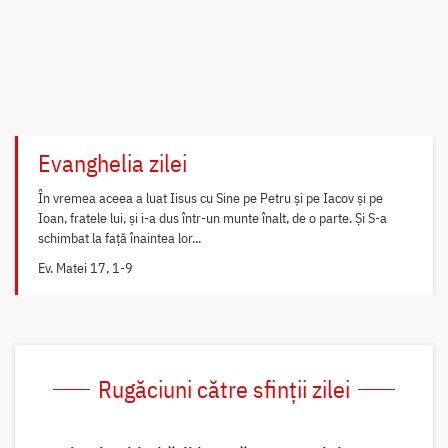
Evanghelia zilei
În vremea aceea a luat Iisus cu Sine pe Petru și pe Iacov și pe
Ioan, fratele lui, și i-a dus într-un munte înalt, de o parte. Și S-a
schimbat la față înaintea lor...
Ev. Matei 17, 1-9
Rugăciuni către sfinții zilei