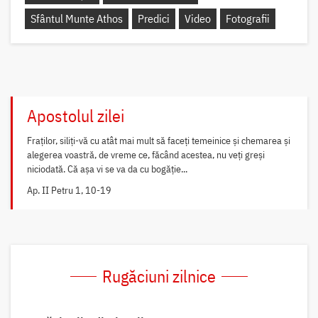
Sfântul Munte Athos
Predici
Video
Fotografii
Apostolul zilei
Fraților, siliți-vă cu atât mai mult să faceți temeinice și chemarea și
alegerea voastră, de vreme ce, făcând acestea, nu veți greși
niciodată. Că așa vi se va da cu bogăție...
Ap. II Petru 1, 10-19
Rugăciuni zilnice