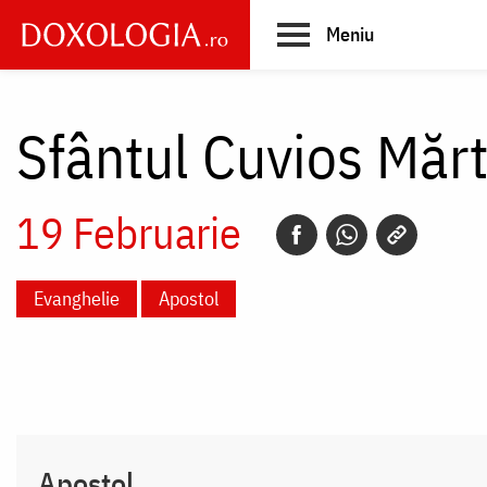
Skip
Meniu
to
main
Main
content
navigation
Sfântul Cuvios Mărt
19 Februarie
Evanghelie
Apostol
Apostol