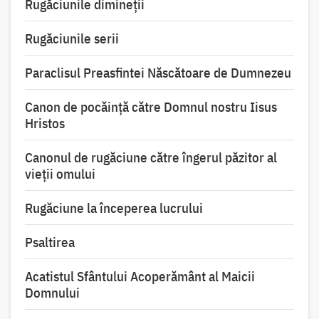
Rugăciunile dimineții
Rugăciunile serii
Paraclisul Preasfintei Născătoare de Dumnezeu
Canon de pocăință către Domnul nostru Iisus
Hristos
Canonul de rugăciune către îngerul păzitor al
vieții omului
Rugăciune la începerea lucrului
Psaltirea
Acatistul Sfântului Acoperământ al Maicii
Domnului