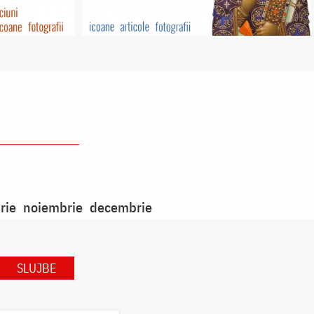
rie
noiembrie
decembrie
SLUJBE