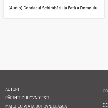
(Audio) Condacul Schimbării la Față a Domnului
AUTORI
PĂRINȚI DUHOVNICEȘTI
DE
MAICI CU VIAȚĂ DUHOVNICEASCĂ