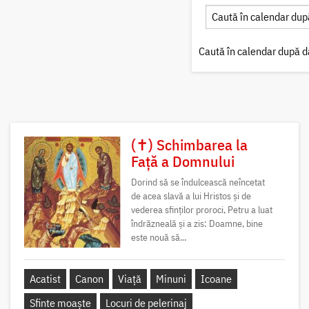
Caută în calendar după d
(✝) Schimbarea la
Față a Domnului
Dorind să se îndulcească neîncetat
de acea slavă a lui Hristos și de
vederea sfinților proroci, Petru a luat
îndrăzneală și a zis: Doamne, bine
este nouă să...
Acatist
Canon
Viață
Minuni
Icoane
Sfinte moaște
Locuri de pelerinaj