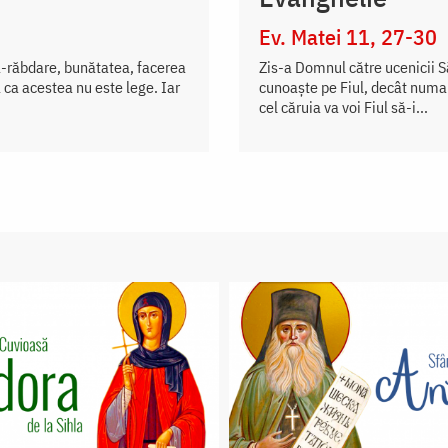
Ev. Matei 11, 27-30
a-răbdare, bunătatea, facerea
Zis-a Domnul către ucenicii S
 ca acestea nu este lege. Iar
cunoaște pe Fiul, decât numai
cel căruia va voi Fiul să-i...