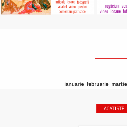
ianuarie
februarie
martie
ACATISTE