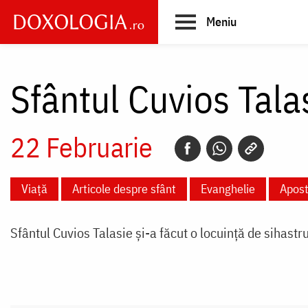
Skip
Meniu
to
main
Main
content
navigation
Sfântul Cuvios Tala
22 Februarie
Viață
Articole despre sfânt
Evanghelie
Apost
Sfântul Cuvios Talasie și-a făcut o locuință de sihastr