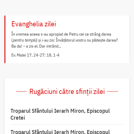
Evanghelia zilei
În vremea aceea s-au apropiat de Petru cei ce strâng darea
(
pentru templu
) și i-au zis: Învățătorul vostru nu plătește darea?
Ba da! – a zis el. Dar intrând...
Ev. Matei 17, 24-27; 18, 1-4
Rugăciuni către sfinții zilei
Troparul Sfântului Ierarh Miron, Episcopul
Cretei
Troparul Sfântului Ierarh Miron, Episcopul