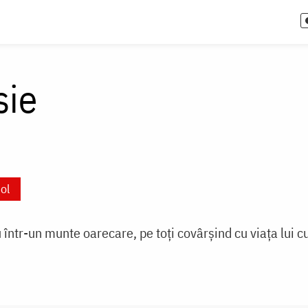
sie
ol
u într-un munte oarecare, pe toți covârșind cu viața lui 