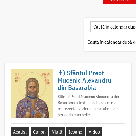
Caută în calendar după d
✝) Sfântul Preot
Mucenic Alexandru
din Basarabia
Sfântul Preot Mucenic Alexandru din
Basarabia a fost unul dintre cei mai
reprezentativi clerici basarabeni din
perioada interbelică.
Acatist
Canon
Viață
Icoane
Video