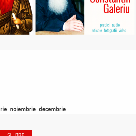
rie
noiembrie
decembrie
SLUJBE