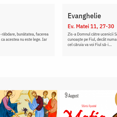
Evanghelie
Ev. Matei 11, 27-30
a-răbdare, bunătatea, facerea
Zis-a Domnul către ucenicii S
 ca acestea nu este lege. Iar
cunoaște pe Fiul, decât numai
cel căruia va voi Fiul să-i...