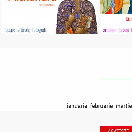
ianuarie
februarie
martie
ACATISTE