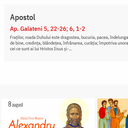
Apostol
Ap. Galateni 5, 22-26; 6, 1-2
Fraților, roada Duhului este dragostea, bucuria, pacea, îndelung
de bine, credința, blândețea, înfrânarea, curăția; împotriva unora
cei ce sunt ai lui Hristos Iisus și-...