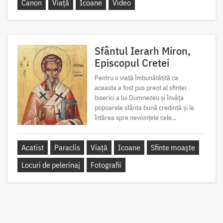
Canon
Viață
Icoane
Video
Sfântul Ierarh Miron,
Episcopul Cretei
Pentru o viață îmbunătățită ca
aceasta a fost pus preot al sfintei
biserici a lui Dumnezeu și învăța
popoarele sfânta bună credință și le
întărea spre nevoințele cele...
Acatist
Paraclis
Viață
Icoane
Sfinte moaște
Locuri de pelerinaj
Fotografii