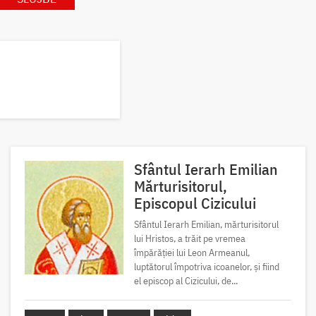
Sfântul Ierarh Emilian
Mărturisitorul,
Episcopul Cizicului
Sfântul Ierarh Emilian, mărturisitorul
lui Hristos, a trăit pe vremea
împărăției lui Leon Armeanul,
luptătorul împotriva icoanelor, și fiind
el episcop al Cizicului, de...