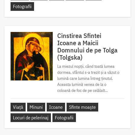
Fotografii
Cinstirea Sfintei
Icoane a Maicii
Domnului de pe Tolga
(Tolgska)
La miezul nopții, când toată lumea
dormea, sfântul s-a trezit și a văzut o
lumină care lumina întreg ținutul.
Aceasta lumină venea de la o
coloană de foc de pe celălalt...
Viață
Minuni
Icoane
Sfinte moaște
Locuri de pelerinaj
Fotografii