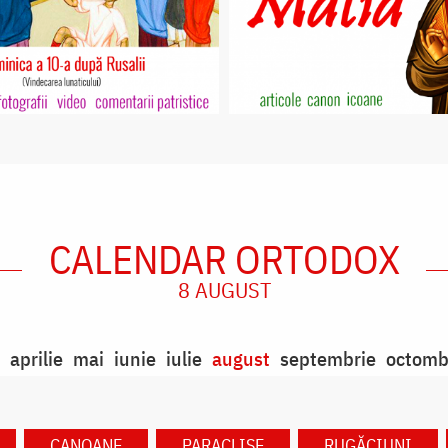
CALENDAR ORTODOX
8 AUGUST
aprilie
mai
iunie
iulie
august
septembrie
octomb
CANOANE
PARACLISE
RUGĂCIUNI