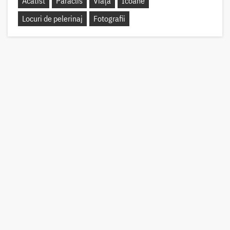
Acatist
Paraclis
Viață
Icoane
Locuri de pelerinaj
Fotografii