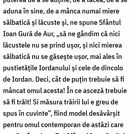
aduna în sine, de a mânca numai miere
sălbatică şi lăcuste şi, ne spune Sfântul
Ioan Gură de Aur, „să ne gândim că nici
lăcustele nu se prind uşor, și nici mierea
sălbatică nu se găseşte uşor, mai ales în
pustietăţile Iordanului şi cele de dincolo
de Iordan. Deci, cât de puţin trebuie să fi
mâncat omul acesta! În ce asceză trebuie
să fi trăit! Si măsura trăirii lui e greu de
spus în cuvinte”, fiind model desăvârșit
pentru omul contemporan de astăzi care