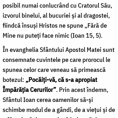
posibil numai conlucrând cu Cratorul Său,
izvorul binelui, al bucuriei și al dragostei,
fiindcă însuși Hristos ne spune „Fără de
Mine nu puteţi face nimic (Ioan 15, 5).
În evanghelia Sfântului Apostol Matei sunt
consemnate cuvintele pe care prorocul le
spunea celor care veneau să primească
botezul:
„Pocăiți-vă, că s-a apropiat
Împărăția Cerurilor”
. Prin acest îndemn,
Sfântul Ioan cerea oamenilor să-şi
schimbe modul de a gândi, de a vieţui şi de