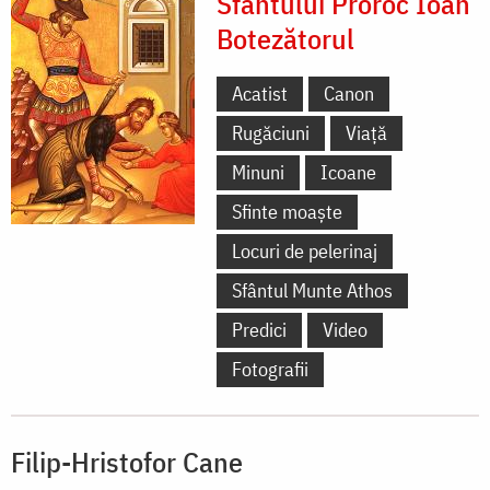
Sfântului Proroc Ioan
Botezătorul
Acatist
Canon
Rugăciuni
Viață
Minuni
Icoane
Sfinte moaște
Locuri de pelerinaj
Sfântul Munte Athos
Predici
Video
Fotografii
Filip-Hristofor Cane