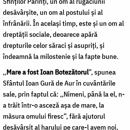
Sfinților Părinți, un om al rugăciunii
desăvârșite, un om al postului și al
înfrânării. În același timp, este și un om al
dreptății sociale, deoarece apără
drepturile celor săraci și asupriți, și
îndeamnă la milostenie și la fapte bune.
,,
Mare a fost Ioan Botezătorul
”, spunea
Sfântul Ioan Gură de Aur în cuvântările
sale, prin faptul că: ,,Nimeni, până la el, n-
a trăit într-o asceză aşa de mare, la
măsura omului firesc”, fără ajutorul
desăvârşit al harului pe care-l avem noi,