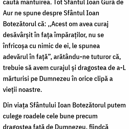
caută mântuirea. Tot Sfântul Ioan Gură de
Aur ne spune despre Sfântul Ioan
Botezătorul că: ,,Acest om avea curaj
desăvârşit în faţa împăraţilor, nu se
înfricoşa cu nimic de ei, le spunea
adevărul în faţă”, arătându-ne tuturor că,
trebuie să avem curajul și dragostea de a-L
mărturisi pe Dumnezeu în orice clipă a
vieții noastre.
Din viața Sfântului Ioan Botezătorul putem
culege roadele cele bune precum
dragostea față de Dumnezeu, fiindcă