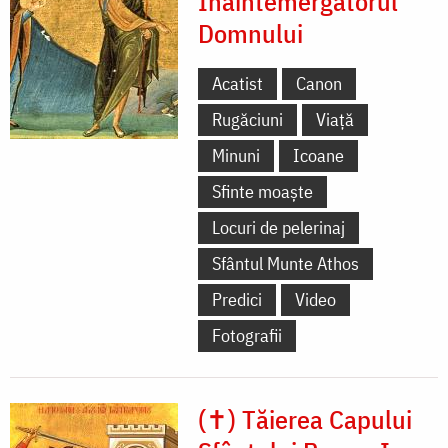
Înaintemergătorul
Domnului
Acatist
Canon
Rugăciuni
Viață
Minuni
Icoane
Sfinte moaște
Locuri de pelerinaj
Sfântul Munte Athos
Predici
Video
Fotografii
(✝) Tăierea Capului