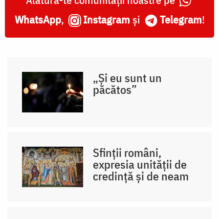
WhatsApp
,
Instagram
și
Telegram
!
„Și eu sunt un
păcătos”
Sfinții români,
expresia unității de
credință și de neam