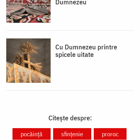
Dumnezeu
Cu Dumnezeu printre
spicele uitate
Citește despre:
pocăință
sfințenie
proroc