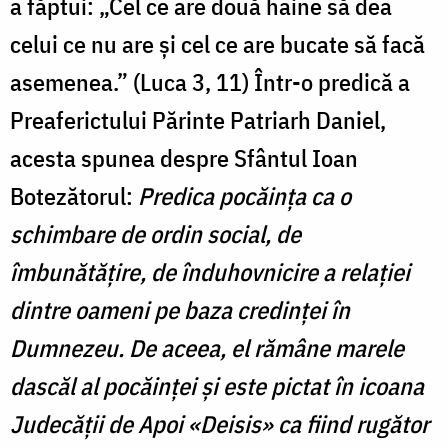
a făptui: „Cel ce are două haine să dea
celui ce nu are şi cel ce are bucate să facă
asemenea.” (Luca 3, 11) Într-o predică a
Preaferictului Părinte Patriarh Daniel,
acesta spunea despre Sfântul Ioan
Botezătorul:
Predica pocăinţa ca o
schimbare de ordin social, de
îmbunătăţire, de înduhovnicire a relaţiei
dintre oameni pe baza credinţei în
Dumnezeu. De aceea, el rămâne marele
dascăl al pocăinţei şi este pictat în icoana
Judecăţii de Apoi «Deisis» ca fiind rugător