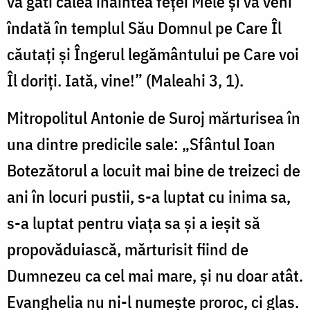
va găti calea înaintea feţei Mele şi va veni
îndată în templul Său Domnul pe Care Îl
căutaţi şi Îngerul legământului pe Care voi
Îl doriţi. Iată, vine!” (Maleahi 3, 1).
Mitropolitul Antonie de Suroj mărturisea în
una dintre predicile sale: „Sfântul Ioan
Botezătorul a locuit mai bine de treizeci de
ani în locuri pustii, s-a luptat cu inima sa,
s-a luptat pentru viaţa sa şi a ieşit să
propovăduiască, mărturisit fiind de
Dumnezeu ca cel mai mare, şi nu doar atât.
Evanghelia nu ni-l numeşte proroc, ci glas.