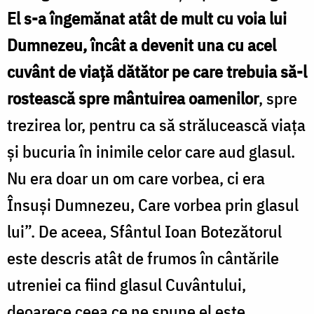
El s-a îngemănat atât de mult cu voia lui
Dumnezeu, încât a devenit una cu acel
cuvânt de viaţă dătător pe care trebuia să-l
rostească spre mântuirea oamenilor
, spre
trezirea lor, pentru ca să strălucească viaţa
şi bucuria în inimile celor care aud glasul.
Nu era doar un om care vorbea, ci era
Însuşi Dumnezeu, Care vorbea prin glasul
lui”. De aceea, Sfântul Ioan Botezătorul
este descris atât de frumos în cântările
utreniei ca fiind glasul Cuvântului,
deoarece ceea ce ne spune el este