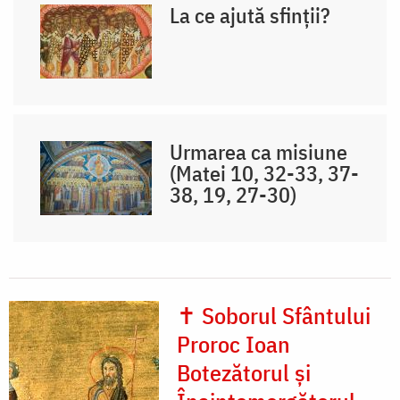
La ce ajută sfinții?
Urmarea ca misiune
(Matei 10, 32-33, 37-
38, 19, 27-30)
✝ Soborul Sfântului
Proroc Ioan
Botezătorul și