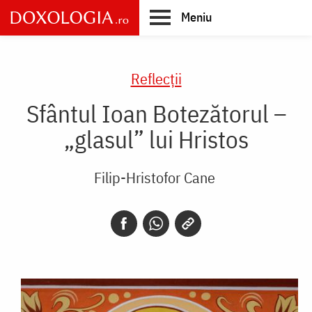
Skip
Meniu
to
main
Main
content
navigation
Reflecții
Sfântul Ioan Botezătorul –
„glasul” lui Hristos
Filip-Hristofor Cane