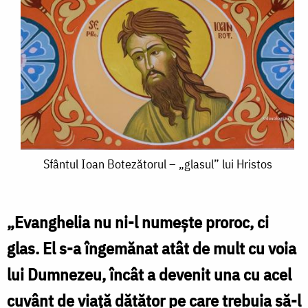
Sfântul
Sfântul Ioan Botezătorul – „glasul” lui Hristos
Ioan
Botezătorul
„
Evanghelia nu ni-l numeşte proroc, ci
–
glas. El s-a îngemănat atât de mult cu voia
„glasul”
lui Dumnezeu, încât a devenit una cu acel
lui
cuvânt de viaţă dătător pe care trebuia să-l
Hristos