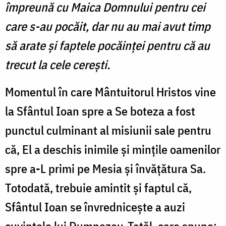
împreună cu Maica Domnului pentru cei
care s-au pocăit, dar nu au mai avut timp
să arate şi faptele pocăinţei pentru că au
trecut la cele cereşti.
Momentul în care Mântuitorul Hristos vine
la Sfântul Ioan spre a Se boteza a fost
punctul culminant al misiunii sale pentru
că, El a deschis inimile și mințile oamenilor
spre a-L primi pe Mesia și învățătura Sa.
Totodată, trebuie amintit și faptul că,
Sfântul Ioan se învrednicește a auzi
cuvintele lui Dumnezeu-Tatăl, care spune: