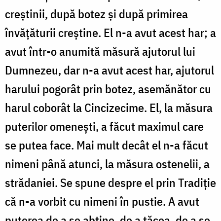
creștinii, după botez şi după primirea
învăţăturii creştine. El n-a avut acest har; a
avut într-o anumită măsură ajutorul lui
Dumnezeu, dar n-a avut acest har, ajutorul
harului pogorât prin botez, asemănător cu
harul coborât la Cincizecime. El, la măsura
puterilor omeneşti, a făcut maximul care
se putea face. Mai mult decât el n-a făcut
nimeni până atunci, la măsura ostenelii, a
strădaniei. Se spune despre el prin Tradiţie
că n-a vorbit cu nimeni în pustie. A avut
puterea de a se abţine, de a tăcea, de a se