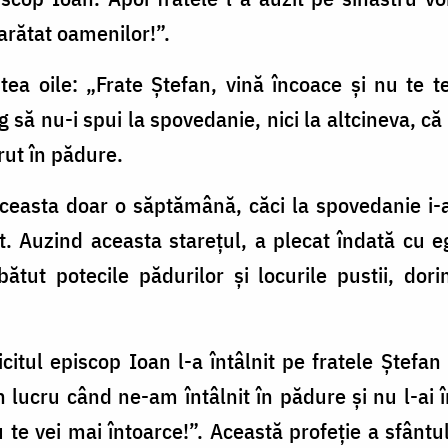
arătat oamenilor!”.
ştea oile: „Frate Ştefan, vină încoace şi nu te 
og să nu-i spui la spovedanie, nici la altcineva, că 
rut în pădure.
aceasta doar o săptămână, căci la spovedanie i-
nt. Auzind aceasta stareţul, a plecat îndată cu e
tut potecile pădurilor şi locurile pustii, dor
citul episcop Ioan l-a întâlnit pe fratele Ştefan 
lucru când ne-am întâlnit în pădure şi nu l-ai îm
 te vei mai întoarce!”. Această profeţie a sfântul