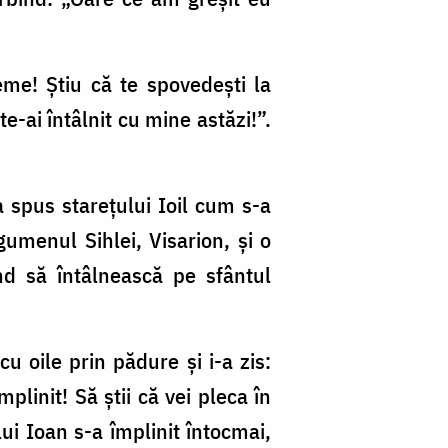
teme! Ştiu că te spovedeşti la
te-ai întâlnit cu mine astăzi!”.
a spus stareţului Ioil cum s-a
gumenul Sihlei, Visarion, şi o
ind să întâlnească pe sfântul
cu oile prin pădure şi i-a zis:
plinit! Să ştii că vei pleca în
ui Ioan s-a împlinit întocmai,