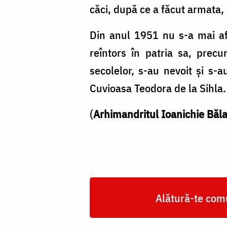
căci, după ce a făcut armata, 
Din anul 1951 nu s-a mai af
reîntors în patria sa, prec
secolelor, s-au nevoit şi s-
Cuvioasa Teodora de la Sihla.
(
Arhimandritul Ioanichie Băl
Alătură-te comu