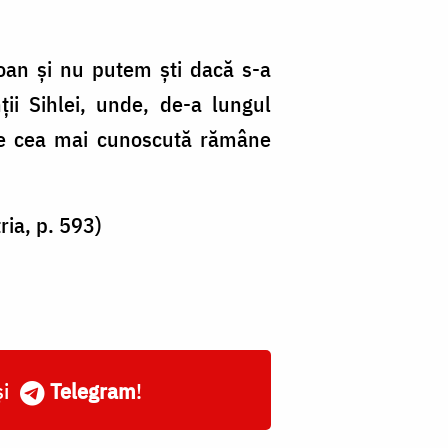
oan şi nu putem şti dacă s-a
ii Sihlei, unde, de-a lungul
care cea mai cunoscută rămâne
ria, p. 593)
și
Telegram
!