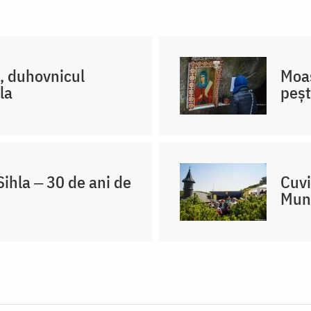
l, duhovnicul
Moaș
la
peșt
ihla ‒ 30 de ani de
Cuvi
Mun