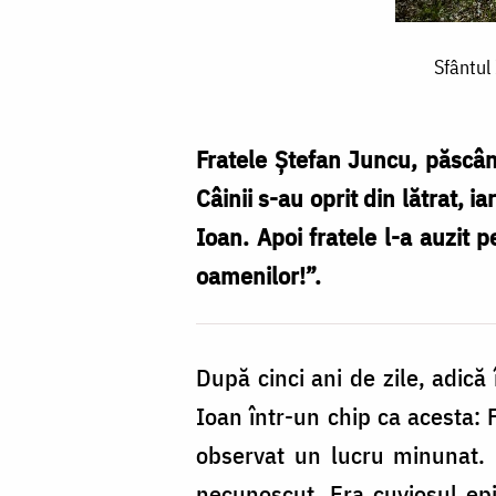
Sfântul
Sfântul
Ioan,
Episcopul
cel
Fratele Ştefan Juncu, păscân
Minunat,
Câinii s-au oprit din lătrat, 
prin
Ioan. Apoi fratele l-a auzit 
rugăciune
oamenilor!”.
se
făcea
După cinci ani de zile, adic
nevăzut
Ioan într-un chip ca acesta: 
oamenilor
observat un lucru minunat. Câ
necunoscut. Era cuviosul epi