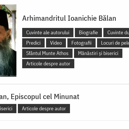
Arhimandritul Ioanichie Bălan
Cuvinte ale autorului
Biografie
Cuvinte d
Predici
Video
Fotografii
Locuri de pel
Sfântul Munte Athos
Mănăstiri și biserici
Articole despre autor
an, Episcopul cel Minunat
iserici
Articole despre autor