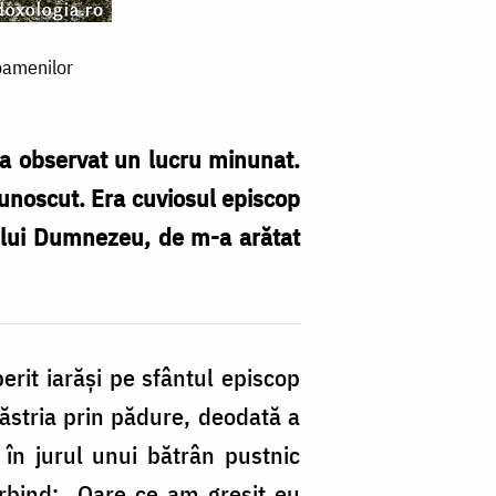
 oamenilor
 a observat un lucru minunat.
ecunoscut. Era cuviosul episcop
zi lui Dumnezeu, de m-a arătat
rit iarăşi pe sfântul episcop
hăstria prin pădure, deodată a
s în jurul unui bătrân pustnic
orbind: „Oare ce am greşit eu