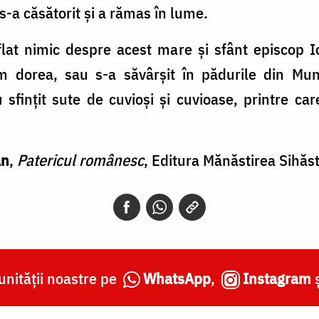
s-a căsătorit şi a rămas în lume.
lat nimic despre acest mare şi sfânt episcop I
um dorea, sau s-a săvârşit în pădurile din Munţ
au sfinţit sute de cuvioşi şi cuvioase, printre 
an
,
Patericul românesc
, Editura Mănăstirea Sihăst
nității noastre pe
WhatsApp
,
Instagram