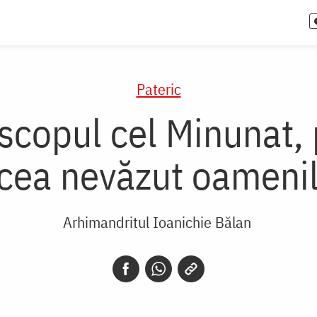
Pateric
iscopul cel Minunat, 
cea nevăzut oameni
Arhimandritul Ioanichie Bălan