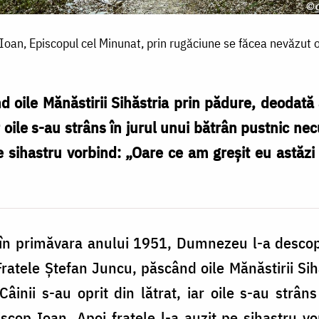
 Ioan, Episcopul cel Minunat, prin rugăciune se făcea nevăzut
d oile Mănăstirii Sihăstria prin pădure, deodată
iar oile s-au strâns în jurul unui bătrân pustnic n
pe sihastru vorbind: „Oare ce am greşit eu astă
ă în primăvara anului 1951, Dumnezeu l-a descope
Fratele Ştefan Juncu, păscând oile Mănăstirii Si
inii s-au oprit din lătrat, iar oile s-au strân
scop Ioan. Apoi fratele l-a auzit pe sihastru v