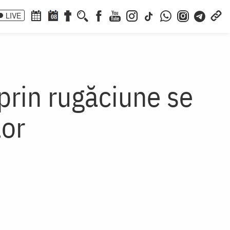
LIVE
08
prin rugăciune se
lor