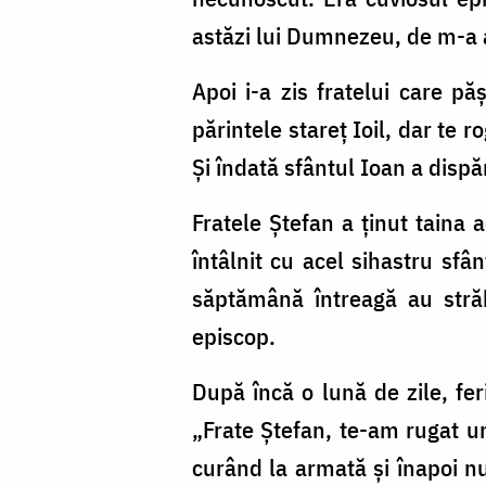
astăzi lui Dumnezeu, de m-a 
Apoi i-a zis fratelui care pă
părintele stareţ Ioil, dar te r
Şi îndată sfântul Ioan a dispă
Fratele Ştefan a ţinut taina 
întâlnit cu acel sihastru sfâ
săptămână întreagă au străbă
episcop.
După încă o lună de zile, feri
„Frate Ştefan, te-am rugat un 
curând la armată şi înapoi nu