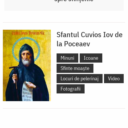
Sfantul Cuvios Iov de
la Poceaev
Minuni
Icoane
Sfinte moaște
Locuri de pelerinaj
Video
Fotografii