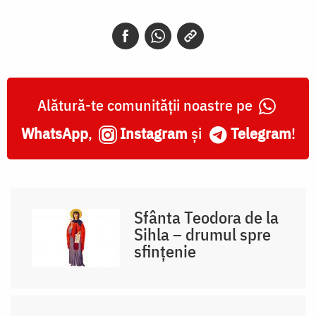
Alătură-te comunității noastre pe
WhatsApp
,
Instagram
și
Telegram
!
Sfânta Teodora de la
Sihla – drumul spre
sfințenie