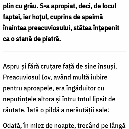
plin cu grâu. S-a apropiat, deci, de locul
faptei, iar hoţul, cuprins de spaimă
înaintea preacuviosului, stătea înţepenit
ca o stană de piatră.
Aspru şi fără cruţare faţă de sine însuşi,
Preacuviosul Iov, având multă iubire
pentru aproapele, era îngăduitor cu
neputinţele altora şi întru totul lipsit de
răutate. Iată o pildă a nerăutăţii sale:
Odată, în miez de noapte, trecând pe lângă