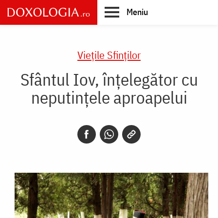
Skip
Meniu
to
main
Main
content
navigation
Vieţile Sfinţilor
Sfântul Iov, înțelegător cu
neputințele aproapelui