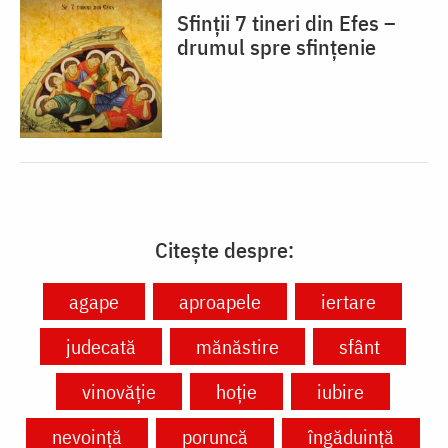
Sfinții 7 tineri din Efes –
drumul spre sfințenie
Citește despre:
agape
aproapele
iertare
judecată
mănăstire
sfânt
vinovăție
hoție
iubire
nevoință
poruncă
îngăduință