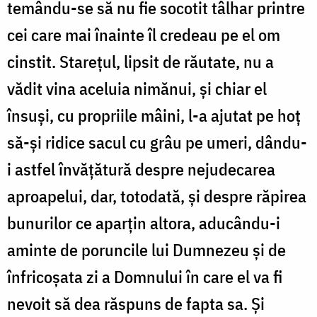
temându-se să nu fie socotit tâlhar printre
cei care mai înainte îl credeau pe el om
cinstit. Stareţul, lipsit de răutate, nu a
vădit vina aceluia nimănui, şi chiar el
însuşi, cu propriile mâini, l-a ajutat pe hoţ
să-şi ridice sacul cu grâu pe umeri, dându-
i astfel învăţătură despre nejudecarea
aproapelui, dar, totodată, şi despre răpirea
bunurilor ce aparţin altora, aducându-i
aminte de poruncile lui Dumnezeu şi de
înfricoşata zi a Domnului în care el va fi
nevoit să dea răspuns de fapta sa. Şi