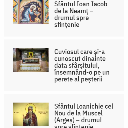
Sfântul Ioan Iacob
de la Neamț –
drumul spre
sfințenie
Cuviosul care și-a
cunoscut dinainte
data sfârșitului,
însemnând-o pe un
perete al peșterii
Sfântul Ioanichie cel
Nou de la Muscel
(Argeș) – drumul
spre sfințenie