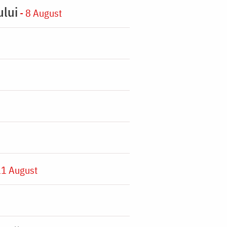
ului
- 8 August
11 August