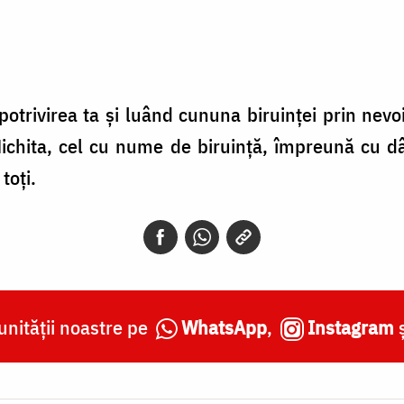
mpotrivirea ta şi luând cununa biruinţei prin nevo
Nichita, cel cu nume de biruinţă, împreună cu dâ
toţi.
nității noastre pe
WhatsApp
,
Instagram