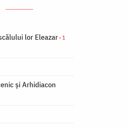
scălului lor Eleazar
- 1
enic şi Arhidiacon