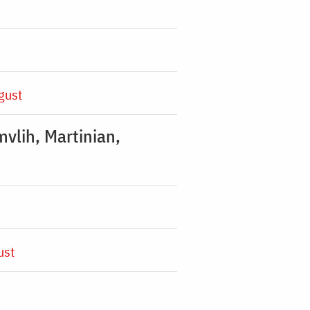
gust
mvlih, Martinian,
ust