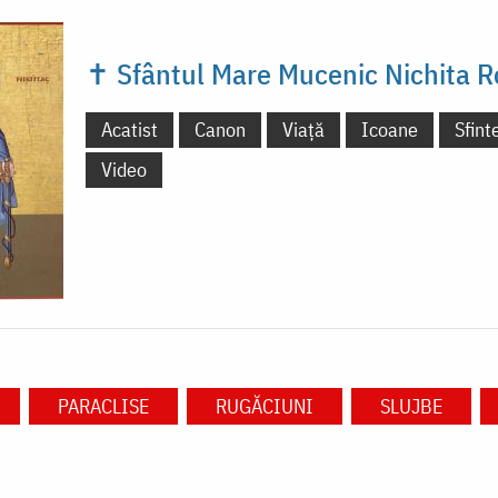
✝ Sfântul Mare Mucenic Nichita 
Acatist
Canon
Viață
Icoane
Sfint
Video
PARACLISE
RUGĂCIUNI
SLUJBE