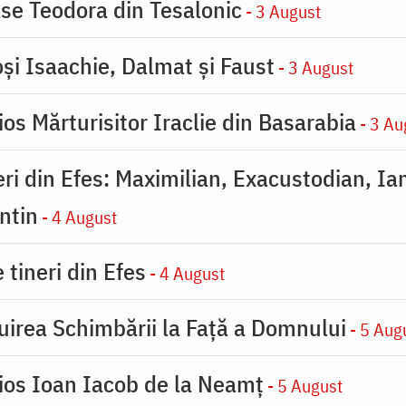
se Teodora din Tesalonic
- 3 August
oşi Isaachie, Dalmat şi Faust
- 3 August
os Mărturisitor Iraclie din Basarabia
- 3 Au
eri din Efes: Maximilian, Exacustodian, Ia
ntin
- 4 August
 tineri din Efes
- 4 August
uirea Schimbării la Faţă a Domnului
- 5 Aug
ios Ioan Iacob de la Neamț
- 5 August