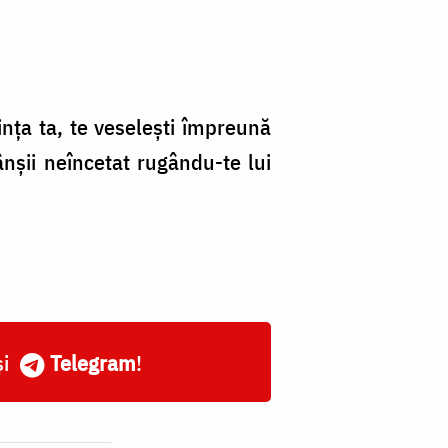
inţa ta, te veseleşti împreună
nşii neîncetat rugându-te lui
și
Telegram
!