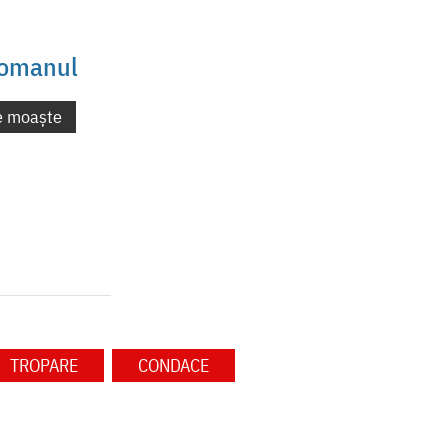
Romanul
e moaște
TROPARE
CONDACE