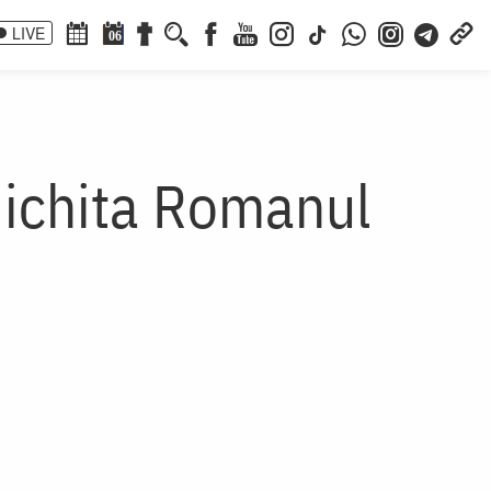
LIVE
06
Nichita Romanul