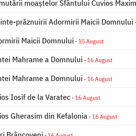
mutării moaştelor Sfântului Cuvios Maxim
inte-prăznuirii Adormirii Maicii Domnului
-
rmirii Maicii Domnului
- 15 August
intei Mahrame a Domnului
- 16 August
intei Mahrame a Domnului
- 16 August
os Iosif de la Varatec
- 16 August
ios Gherasim din Kefalonia
- 16 August
iri Brâncoveni
- 16 August