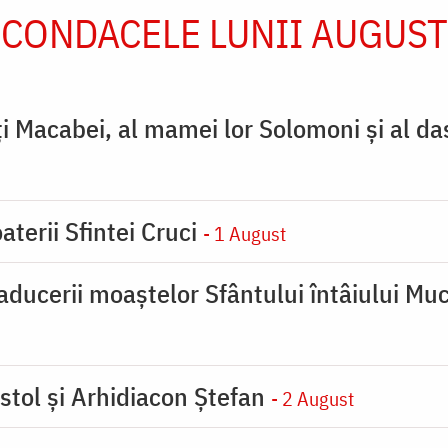
CONDACELE LUNII AUGUST
ţi Macabei, al mamei lor Solomoni şi al da
aterii Sfintei Cruci
- 1 August
ducerii moaştelor Sfântului întâiului Muc
stol și Arhidiacon Ștefan
- 2 August