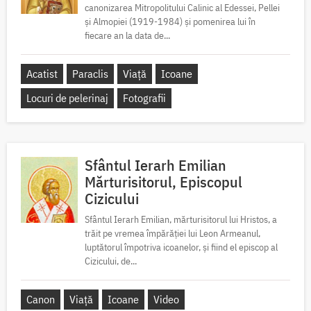
canonizarea Mitropolitului Calinic al Edessei, Pellei
și Almopiei (1919-1984) și pomenirea lui în
fiecare an la data de...
Acatist
Paraclis
Viață
Icoane
Locuri de pelerinaj
Fotografii
Sfântul Ierarh Emilian
Mărturisitorul, Episcopul
Cizicului
Sfântul Ierarh Emilian, mărturisitorul lui Hristos, a
trăit pe vremea împărăției lui Leon Armeanul,
luptătorul împotriva icoanelor, și fiind el episcop al
Cizicului, de...
Canon
Viață
Icoane
Video