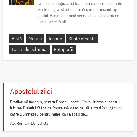
La miezul nopții, când toată lumea dormea, sfântul
s-a trezit și a văzut o lumină care lumina întreg
ținutul. Aceasta lumină venea de la o coloană de
foc de pe celălalt...
Viață
Minuni
Icoane
Sfinte moaște
Locuri de pelerinaj
Fotografii
Apostolul zilei
Fraților, vă îndemn, pentru Domnul nostru Iisus Hristos și pentru
iubirea Duhului Sfânt, ca împreună cu mine, să luptați în rugăciuni
către Dumnezeu pentru mine, ca să scap de...
Ap. Romani 15, 30-33