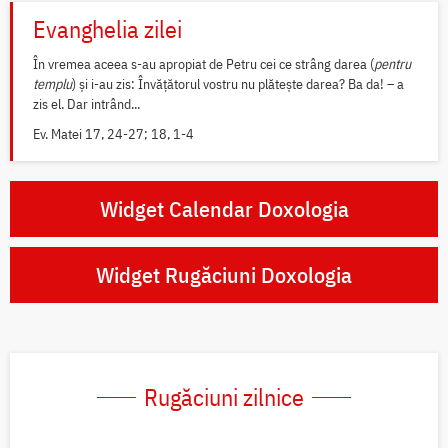
Evanghelia zilei
În vremea aceea s-au apropiat de Petru cei ce strâng darea (
pentru
templu
) și i-au zis: Învățătorul vostru nu plătește darea? Ba da! – a
zis el. Dar intrând...
Ev. Matei 17, 24-27; 18, 1-4
Widget Calendar Doxologia
Widget Rugăciuni Doxologia
Rugăciuni zilnice