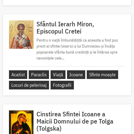
Sfântul Ierarh Miron,
Episcopul Cretei
Pentru o viață îmbunătățită ca aceasta a fost pus
preot al sfintei biserici a lui Dumnezeu și învăța
popoarele sfânta bună credință și le întărea spre
nevoințele cele...
Acatist
Paraclis
Viață
Icoane
Sfinte moaște
Locuri de pelerinaj
Fotografii
Cinstirea Sfintei Icoane a
Maicii Domnului de pe Tolga
(Tolgska)