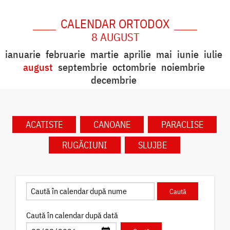
CALENDAR ORTODOX
8 AUGUST
ianuarie
februarie
martie
aprilie
mai
iunie
iulie
august
septembrie
octombrie
noiembrie
decembrie
ACATISTE
CANOANE
PARACLISE
RUGĂCIUNI
SLUJBE
Caută în calendar după dată