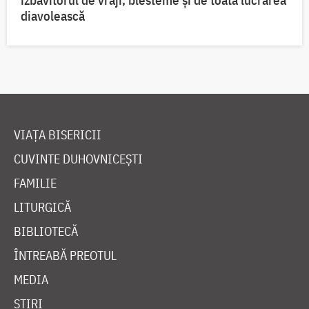
izbăvitorul de vrăji, blesteme și de toată lucrarea
diavolească
VIAȚA BISERICII
CUVINTE DUHOVNICEȘTI
FAMILIE
LITURGICĂ
BIBLIOTECĂ
ÎNTREABĂ PREOTUL
MEDIA
ȘTIRI