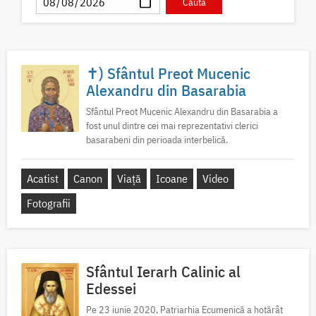
✝) Sfântul Preot Mucenic
Alexandru din Basarabia
Sfântul Preot Mucenic Alexandru din Basarabia a
fost unul dintre cei mai reprezentativi clerici
basarabeni din perioada interbelică.
Acatist
Canon
Viață
Icoane
Video
Fotografii
Sfântul Ierarh Calinic al
Edessei
Pe 23 iunie 2020, Patriarhia Ecumenică a hotărât