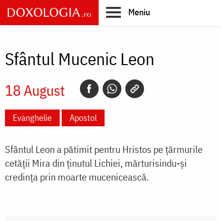
Skip
Meniu
to
main
Main
content
navigation
Sfântul Mucenic Leon
18 August
Evanghelie
Apostol
Sfântul Leon a pătimit pentru Hristos pe țărmurile
cetății Mira din ținutul Lichiei, mărturisindu-și
credința prin moarte mucenicească.