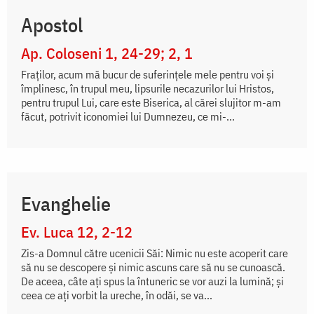
Apostol
Ap. Coloseni 1, 24-29; 2, 1
Fraților, acum mă bucur de suferințele mele pentru voi și
împlinesc, în trupul meu, lipsurile necazurilor lui Hristos,
pentru trupul Lui, care este Biserica, al cărei slujitor m-am
făcut, potrivit iconomiei lui Dumnezeu, ce mi-...
Evanghelie
Ev. Luca 12, 2-12
Zis-a Domnul către ucenicii Săi: Nimic nu este acoperit care
să nu se descopere și nimic ascuns care să nu se cunoască.
De aceea, câte ați spus la întuneric se vor auzi la lumină; și
ceea ce ați vorbit la ureche, în odăi, se va...