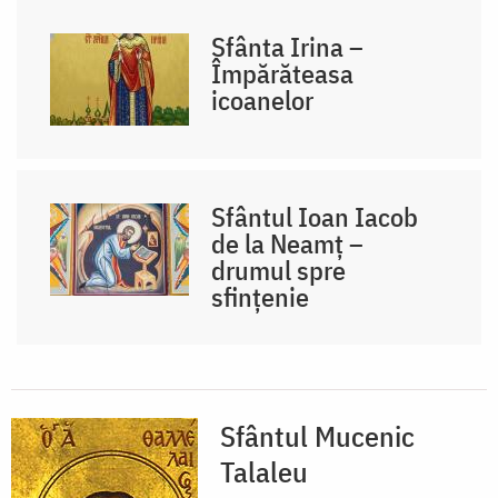
Sfânta Irina –
Împărăteasa
icoanelor
Sfântul Ioan Iacob
de la Neamț –
drumul spre
sfințenie
Sfântul Mucenic
Talaleu