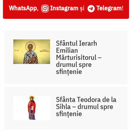
WhatsApp
,
Instagram
și
Telegram
!
Sfântul Ierarh
Emilian
Mărturisitorul –
drumul spre
sfințenie
Sfânta Teodora de la
Sihla – drumul spre
sfințenie