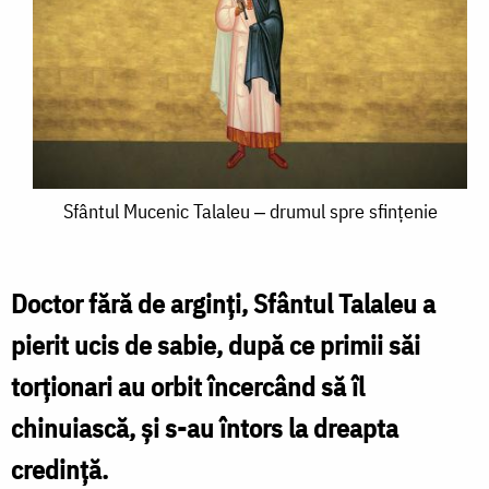
Sfântul
Sfântul Mucenic Talaleu ‒ drumul spre sfințenie
Mucenic
Talaleu
Doctor fără de arginți, Sfântul Talaleu a
‒
pierit ucis de sabie, după ce primii săi
drumul
torționari au orbit încercând să îl
spre
chinuiască, și s-au întors la dreapta
sfințenie
credință.