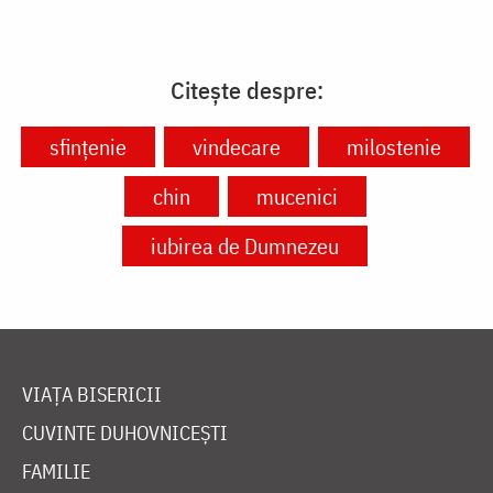
Citește despre:
sfințenie
vindecare
milostenie
chin
mucenici
iubirea de Dumnezeu
VIAȚA BISERICII
CUVINTE DUHOVNICEȘTI
FAMILIE