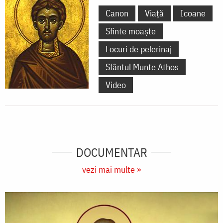
Canon
Viață
Icoane
Sfinte moaște
Locuri de pelerinaj
Sfântul Munte Athos
Video
DOCUMENTAR
vezi mai multe »