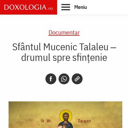
Skip
Meniu
to
main
Main
content
navigation
Documentar
Sfântul Mucenic Talaleu ‒
drumul spre sfințenie